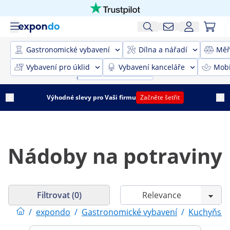
Gastronomické vybavení
Dílna a nářadí
Měř
Vybavení pro úklid
Vybavení kanceláře
Mobi
Výhodné slevy pro Vaši firmu
Začněte šetřit
Nádoby na potraviny
Filtrovat (0)
/
expondo
/
Gastronomické vybavení
/
Kuchyňské