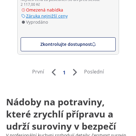
2 117,00 Kč
Omezená nabídka
Záruka nejnižší ceny
Vyprodáno
Zkontrolujte dostupnost
První
Poslední
1
Nádoby na potraviny,
které zrychlí přípravu a
udrží suroviny v bezpečí
V profesionální kuchyni rozhodují detaily: čerstvost surovin,