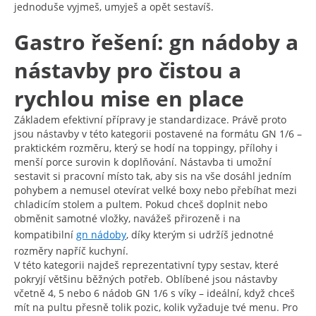
jednoduše vyjmeš, umyješ a opět sestavíš.
Gastro řešení: gn nádoby a
nástavby pro čistou a
rychlou mise en place
Základem efektivní přípravy je standardizace. Právě proto
jsou nástavby v této kategorii postavené na formátu GN 1/6 –
praktickém rozměru, který se hodí na toppingy, přílohy i
menší porce surovin k doplňování. Nástavba ti umožní
sestavit si pracovní místo tak, aby sis na vše dosáhl jedním
pohybem a nemusel otevírat velké boxy nebo přebíhat mezi
chladicím stolem a pultem. Pokud chceš doplnit nebo
obměnit samotné vložky, navážeš přirozeně i na
kompatibilní
gn nádoby
, díky kterým si udržíš jednotné
rozměry napříč kuchyní.
V této kategorii najdeš reprezentativní typy sestav, které
pokryjí většinu běžných potřeb. Oblíbené jsou nástavby
včetně 4, 5 nebo 6 nádob GN 1/6 s víky – ideální, když chceš
mít na pultu přesně tolik pozic, kolik vyžaduje tvé menu. Pro