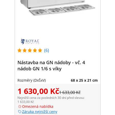
(6)
Nástavba na GN nádoby - vč. 4
nádob GN 1/6 s víky
Rozměry (DxŠxV)
68 x 25 x 21 cm
1 630,00 Kč
1 633,00 Kč
Nejnižší cena za posledních 30 dní před slevou:
1 633,00 Kč
Omezená nabídka
Záruka nejnižší ceny