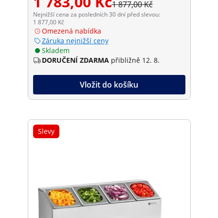
1 783,00 Kč
1 877,00 Kč
Nejnižší cena za posledních 30 dní před slevou:
1 877,00 Kč
Omezená nabídka
Záruka nejnižší ceny
Skladem
DORUČENÍ ZDARMA
přibližně 12. 8.
Vložit do košíku
Slevy