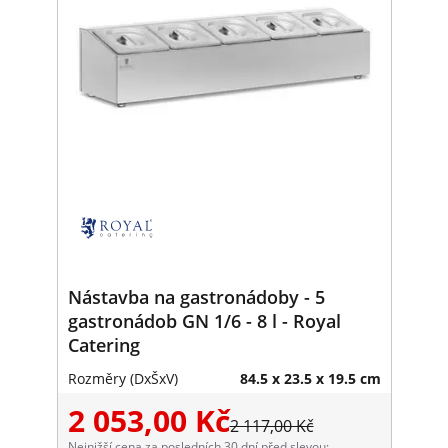
Nástavba na gastronádoby - 5
gastronádob GN 1/6 - 8 l - Royal
Catering
Rozměry (DxŠxV)
84.5 x 23.5 x 19.5 cm
2 053,00 Kč
2 117,00 Kč
Nejnižší cena za posledních 30 dní před slevou: