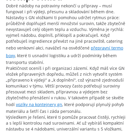
Dobré nádoby na potraviny nekončí u přípravy – musí
fungovat i při výdeji, přesunu a skladování během dne.
Nástavby s GN vložkami ti pomohou udržet rytmus práce:
průběžně doplňuješ menší množství surovin, takže zbytečně
nevystavuješ celý objem teplu a vzduchu. Výměna je rychlá:
vyjmeš nádobu, doplníš, přiklopíš a pokračuješ. Když
potřebuješ ingredience převézt na jiné pracoviště, catering
nebo venkovní akci, navážeš na osvědčené
přepravní termo
boxy
, které ti usnadní logistiku a udrží podmínky během
transportu stabilní.
Praktičnost oceníš i při organizaci zázemí. Když máš více GN
vložek připravených dopředu, můžeš z nich vytvořit systém
„připraveno k výdeji“ a „k doplnění“, což výrazně zjednoduší
komunikaci v týmu. Větší provozy často potřebují suroviny
přesouvat mezi skladem, přípravnou a výdejem bez
zbytečného přenášení v rukou. V takovém případě se skvěle
hodí
vozíky na kontejnery gn
, které podporují plynulý pohyb
materiálu a šetří čas i záda personálu.
Výsledkem je řešení, které ti pomůže pracovat čistěji, rychleji
a s lepší kontrolou nad surovinami. Ať už vybíráš kompaktní
nástavbu se 4 nádobami, univerzální variantu s 5 vložkami,