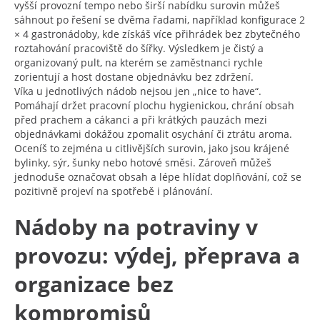
vyšší provozní tempo nebo širší nabídku surovin můžeš
sáhnout po řešení se dvěma řadami, například konfigurace 2
× 4 gastronádoby, kde získáš více přihrádek bez zbytečného
roztahování pracoviště do šířky. Výsledkem je čistý a
organizovaný pult, na kterém se zaměstnanci rychle
zorientují a host dostane objednávku bez zdržení.
Víka u jednotlivých nádob nejsou jen „nice to have“.
Pomáhají držet pracovní plochu hygienickou, chrání obsah
před prachem a cákanci a při krátkých pauzách mezi
objednávkami dokážou zpomalit osychání či ztrátu aroma.
Oceníš to zejména u citlivějších surovin, jako jsou krájené
bylinky, sýr, šunky nebo hotové směsi. Zároveň můžeš
jednoduše označovat obsah a lépe hlídat doplňování, což se
pozitivně projeví na spotřebě i plánování.
Nádoby na potraviny v
provozu: výdej, přeprava a
organizace bez
kompromisů