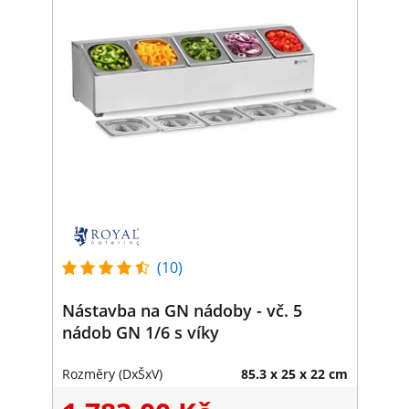
(10)
Nástavba na GN nádoby - vč. 5
nádob GN 1/6 s víky
Rozměry (DxŠxV)
85.3 x 25 x 22 cm