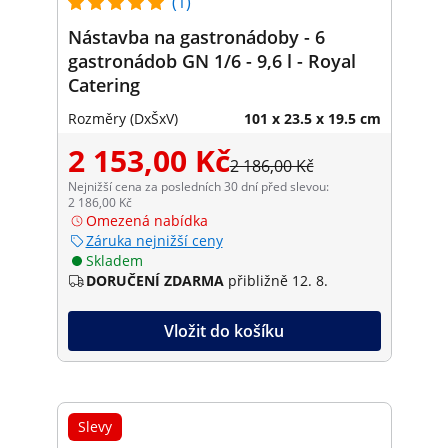
(1)
Nástavba na gastronádoby - 6
gastronádob GN 1/6 - 9,6 l - Royal
Catering
Rozměry (DxŠxV)
101 x 23.5 x 19.5 cm
2 153,00 Kč
2 186,00 Kč
Nejnižší cena za posledních 30 dní před slevou:
2 186,00 Kč
Omezená nabídka
Záruka nejnižší ceny
Skladem
DORUČENÍ ZDARMA
přibližně 12. 8.
Vložit do košíku
Slevy