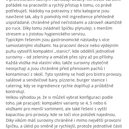
pořádek na pracovišti a rychlý přístup k tomu, co právě
potřebuješ. Nádoby na potraviny z této kategorie jsou
navržené tak, aby ti pomohly mít ingredience přehledně
uspořádané, chráněné před nečistotami a zároveň okamžitě
po ruce. Díky tomu zvládneš špičku plynuleji, s menším
stresem a s jistotou hygienického servisu.
Typickým řešením jsou gastronomické nástavby s více
samostatnými vložkami. Na pracovní desce nebo výdejním
pultu vytvoříš kompaktní „stanici“, kde oddělíš jednotlivé
suroviny – od zeleniny a omáček přes sýry až po přílohy.
Každá vložka má vlastní víko, takže suroviny zbytečně
neosychají a jsou chráněné před přenosem pachů i
kontaminací z okolí. Tyto systémy se hodí pro bistro provozy,
salátové a sendvičové bary, pizzerie, burger stanice i
catering, kdy se ingredience rychle doplňují a průběžně
kontrolují.
Velkou výhodou je, že si můžeš vybrat konfiguraci podle
toho, jak pracuješ: kompaktní varianty se 4, 5 nebo 6
vložkami pro menší sortiment, ale také řešení s vyšší
kapacitou pro provozy, kde se točí více položek najednou.
Díky víkům máš suroviny chráněné i mimo největší provozní
špičku, a úklid po směně je rychlejší, protože jednotlivé části