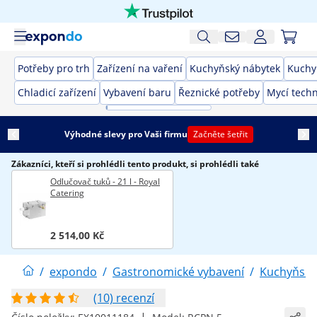
Potřeby pro trh
Zařízení na vaření
Kuchyňský nábytek
Kuchy
Chladicí zařízení
Vybavení baru
Řeznické potřeby
Mycí techn
Výhodné slevy pro Vaši firmu
Začněte šetřit
Zákazníci, kteří si prohlédli tento produkt, si prohlédli také
Odlučovač tuků - 21 l - Royal
Catering
2 514,00 Kč
/
expondo
/
Gastronomické vybavení
/
Kuchyňské
(10) recenzí