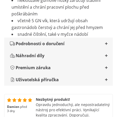
neklouzavé gumové nožky zaručují stabilní
umístění a chrání pracovní plochu před
poškrábáním
včetně 5 GN vík, která udržují obsah
gastronádob čerstvý a chrání jej před hmyzem
snadné čištění, také v myčce nádobí
Podrobnosti o doručení
Náhradní díly
Premium záruka
Uživatelská příručka
Nezbytný produkt!
Opravdu jednoduchý, ale nepostradatelný
Damien
před
nástroj pro efektivní práci. Vynikající
3 dny
kvalita zpracování. Doporučuji.