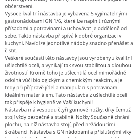
občerstvení.
Vysoce kvalitní nástavba je vybavena 5 vyjímatelnými
gastronádobami GN 1/6, které lze naplnit různými
přísadami a potravinami a uchovávat je odděleně od
sebe. Takto nástavba přispívá k dobré organizaci v
kuchyni. Navíc lze jednotlivé nádoby snadno přenášet a
čistit.
Veškeré součásti této nástavby jsou vyrobeny z kvalitní
ušlechtilé oceli, a vynikají tak svou stabilitou a dlouhou
životností. Kromě toho je ušlechtilá ocel mimořádně
odolná vůči biologickým a chemickým reakcím, a je
tedy při přípravě jídel a manipulaci s potravinami
ideálním materiálem. Tato nástavba z ušlechtilé oceli
tak přispěje k hygieně ve Vaší kuchyni!
Nástavba má vespodu čtyři gumové nožky, díky čemuž
stojí vždy bezpečně a stabilně. Nožky Současně chrání
plochu, na níž nástavba stojí, před nežádoucími
škrábanci. Nástavba s GN nádobami a příslušnými víky