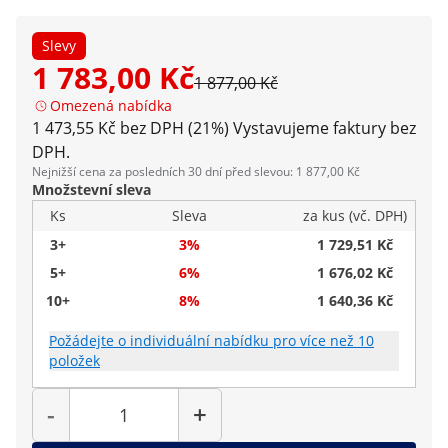
Slevy
1 783,00 Kč
1 877,00 Kč
Omezená nabídka
1 473,55 Kč bez DPH (21%)
Vystavujeme faktury bez
DPH.
Nejnižší cena za posledních 30 dní před slevou: 1 877,00 Kč
Množstevní sleva
Ks
Sleva
za kus (vč. DPH)
3+
3%
1 729,51 Kč
5+
6%
1 676,02 Kč
10+
8%
1 640,36 Kč
Požádejte o individuální nabídku pro více než 10
položek
Počet
-
+