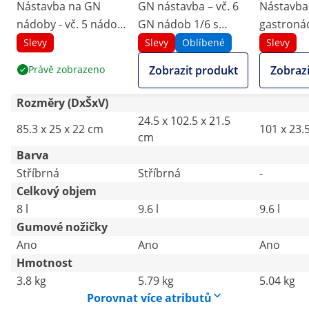
Nástavba na GN
GN nástavba – vč. 6
Nástavba
nádoby - vč. 5 nádob
GN nádob 1/6 s
gastronád
GN 1/6 s víky
víkem
gastroná
Slevy
Slevy
Oblíbené
Slevy
- 9,6 l - R
Právě zobrazeno
Zobrazit produkt
Zobrazi
Catering
Rozměry (DxŠxV)
24.5 x 102.5 x 21.5
85.3 x 25 x 22 cm
101 x 23.
cm
Barva
Stříbrná
Stříbrná
-
Celkový objem
8 l
9.6 l
9.6 l
Gumové nožičky
Ano
Ano
Ano
Hmotnost
3.8 kg
5.79 kg
5.04 kg
Porovnat více atributů