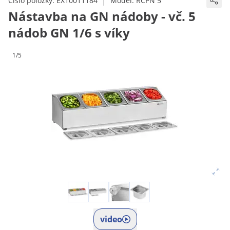
|
Číslo položky:
EX10011184
Model:
RCPN 5
Nástavba na GN nádoby - vč. 5
nádob GN 1/6 s víky
1/5
video