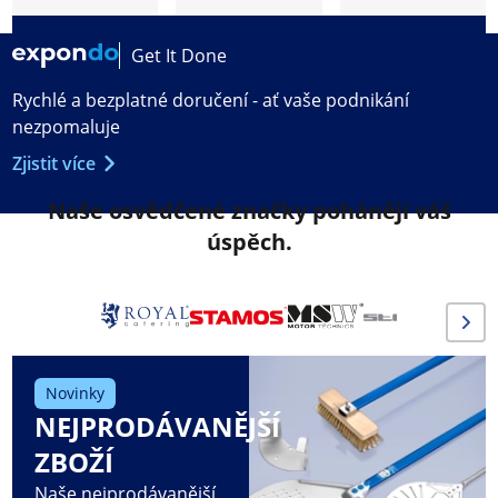
Get It Done
Rychlé a bezplatné doručení - ať vaše podnikání
nezpomaluje
Zjistit více
Naše osvědčené značky pohánějí váš
úspěch.
Novinky
NEJPRODÁVANĚJŠÍ
ZBOŽÍ
Naše nejprodávanější