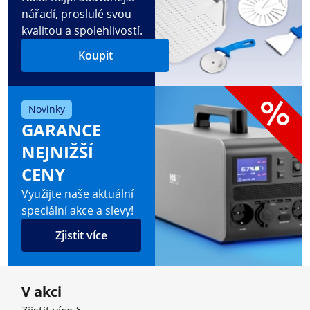
nářadí, proslulé svou
kvalitou a spolehlivostí.
Koupit
Novinky
GARANCE
NEJNIŽŠÍ
CENY
Využijte naše aktuální
speciální akce a slevy!
Zjistit více
V akci