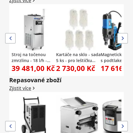
Zjistit více
Stroj na točenou
Kartáče na sklo - sada
Magnetická vrta
zmrzlinu - 18 l/h -
5 ks - pro leštičku
s podtlakem - 
39 481,00 Kč
2 730,00 Kč
17 616,00
1500 W - 2 příchutě +
skla RCGP-2.0A
- 560 otáček za
mix obou -
minutu - průmě
předchlazení - Royal
vrtání max. 50
Repasované zboží
Catering
Zjistit více