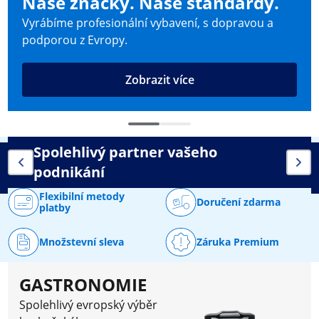
Naše značky. Naše standardy.
Vyrábíme profesionální vybavení, s dopravou a
podporou z Evropy.
Zobrazit více
Spolehlivý partner vašeho
podnikání
Flexibilní metody
Doručení zdarma
platby
Množstevní sleva
Záruka Premium
GASTRONOMIE
Spolehlivý evropský výběr