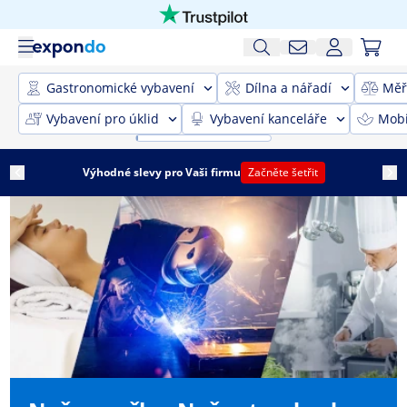
Gastronomické vybavení
Dílna a nářadí
Měř
Vybavení pro úklid
Vybavení kanceláře
Mobi
Výhodné slevy pro Vaši firmu
Začněte šetřit