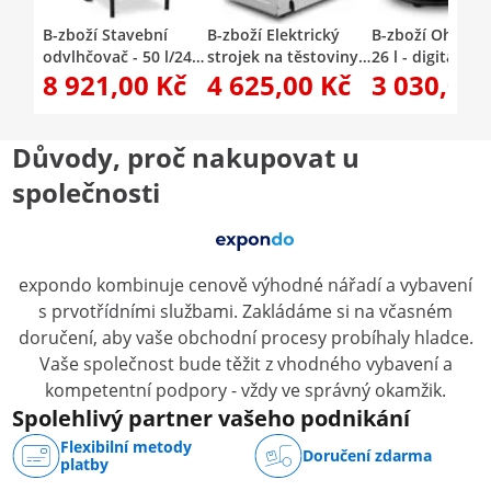
B-zboží Stavební
B-zboží Elektrický
B-zboží Ohřívač 
odvlhčovač - 50 l/24 h
strojek na těstoviny -
26 l - digitální
8 921,00 Kč
4 625,00 Kč
3 030,00 
- 90 m² - 5,69 L
26 cm - tloušťka těsta
nastavení teplo
1 až 14 mm - Royal
- 80 °C - Royal
Catering
Catering
Důvody, proč nakupovat u
společnosti
expondo kombinuje cenově výhodné nářadí a vybavení
s prvotřídními službami. Zakládáme si na včasném
doručení, aby vaše obchodní procesy probíhaly hladce.
Vaše společnost bude těžit z vhodného vybavení a
kompetentní podpory - vždy ve správný okamžik.
Spolehlivý partner vašeho podnikání
Flexibilní metody
Doručení zdarma
platby