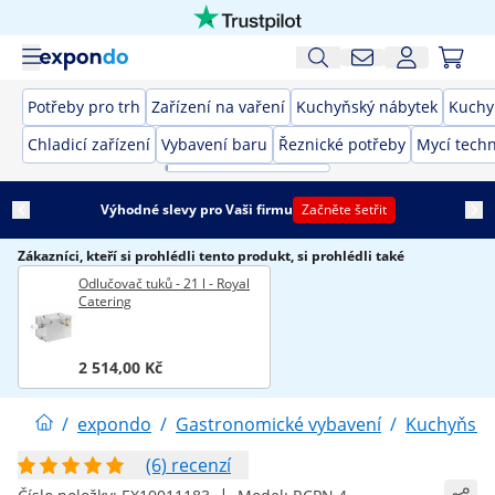
Potřeby pro trh
Zařízení na vaření
Kuchyňský nábytek
Kuchy
Chladicí zařízení
Vybavení baru
Řeznické potřeby
Mycí techn
Výhodné slevy pro Vaši firmu
Začněte šetřit
Zákazníci, kteří si prohlédli tento produkt, si prohlédli také
Odlučovač tuků - 21 l - Royal
Catering
2 514,00 Kč
/
expondo
/
Gastronomické vybavení
/
Kuchyňské
(6) recenzí