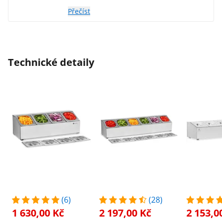
doporučuji. Bez váhání bych doporučil ty
Přečíst
velmi zajímavé ve srovnání s jinými weby.
Ať se vám daří. Mnohokrát děkuji
Technické detaily
(6)
(28)
1 630,00 Kč
2 197,00 Kč
2 153,0