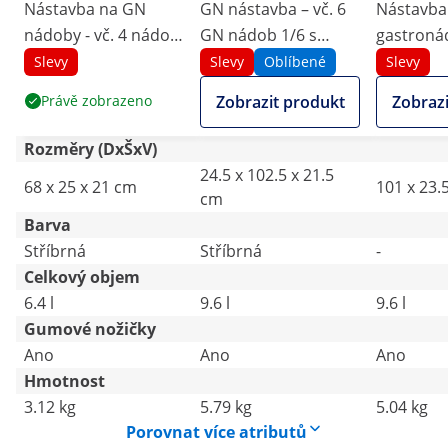
Nástavba na GN
GN nástavba – vč. 6
Nástavba
nádoby - vč. 4 nádob
GN nádob 1/6 s
gastronád
GN 1/6 s víky
víkem
gastroná
Slevy
Slevy
Oblíbené
Slevy
- 9,6 l - R
Právě zobrazeno
Zobrazit produkt
Zobrazi
Catering
Rozměry (DxŠxV)
24.5 x 102.5 x 21.5
68 x 25 x 21 cm
101 x 23.
cm
Barva
Stříbrná
Stříbrná
-
Celkový objem
6.4 l
9.6 l
9.6 l
Gumové nožičky
Ano
Ano
Ano
Hmotnost
3.12 kg
5.79 kg
5.04 kg
Porovnat více atributů