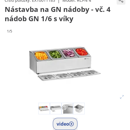
|
Číslo položky:
EX10011183
Model:
RCPN 4
Nástavba na GN nádoby - vč. 4
nádob GN 1/6 s víky
1/5
video