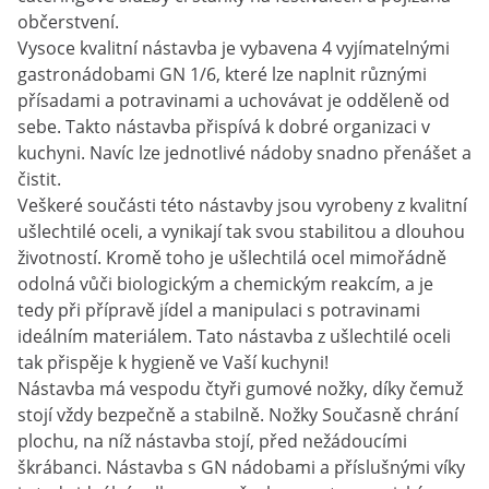
občerstvení.
Vysoce kvalitní nástavba je vybavena 4 vyjímatelnými
gastronádobami GN 1/6, které lze naplnit různými
přísadami a potravinami a uchovávat je odděleně od
sebe. Takto nástavba přispívá k dobré organizaci v
kuchyni. Navíc lze jednotlivé nádoby snadno přenášet a
čistit.
Veškeré součásti této nástavby jsou vyrobeny z kvalitní
ušlechtilé oceli, a vynikají tak svou stabilitou a dlouhou
životností. Kromě toho je ušlechtilá ocel mimořádně
odolná vůči biologickým a chemickým reakcím, a je
tedy při přípravě jídel a manipulaci s potravinami
ideálním materiálem. Tato nástavba z ušlechtilé oceli
tak přispěje k hygieně ve Vaší kuchyni!
Nástavba má vespodu čtyři gumové nožky, díky čemuž
stojí vždy bezpečně a stabilně. Nožky Současně chrání
plochu, na níž nástavba stojí, před nežádoucími
škrábanci. Nástavba s GN nádobami a příslušnými víky