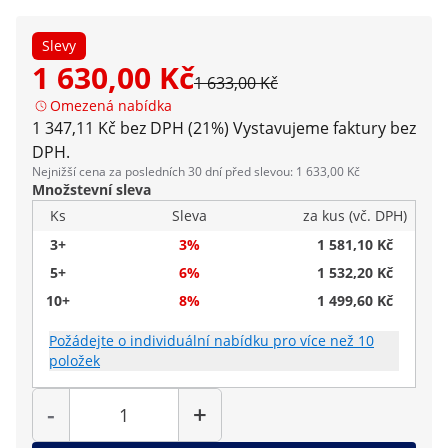
Slevy
1 630,00 Kč
1 633,00 Kč
Omezená nabídka
1 347,11 Kč bez DPH (21%)
Vystavujeme faktury bez
DPH.
Nejnižší cena za posledních 30 dní před slevou: 1 633,00 Kč
Množstevní sleva
Ks
Sleva
za kus (vč. DPH)
3+
3%
1 581,10 Kč
5+
6%
1 532,20 Kč
10+
8%
1 499,60 Kč
Požádejte o individuální nabídku pro více než 10
položek
Počet
-
+