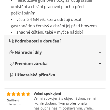
neklouzavé gumové nožky zaručují stabilní
umístění a chrání pracovní plochu před
poškrábáním
včetně 4 GN vík, která udržují obsah
gastronádob čerstvý a chrání jej před hmyzem
snadné čištění, také v myčce nádobí
Podrobnosti o doručení
Náhradní díly
Premium záruka
Uživatelská příručka
Velmi spokojeni
Velmi spokojená s objednávkou, velmi
Guilbert
rychlé dodání. Tým profesionálů
minulý rok
naslouchá našim očekáváním, vřele