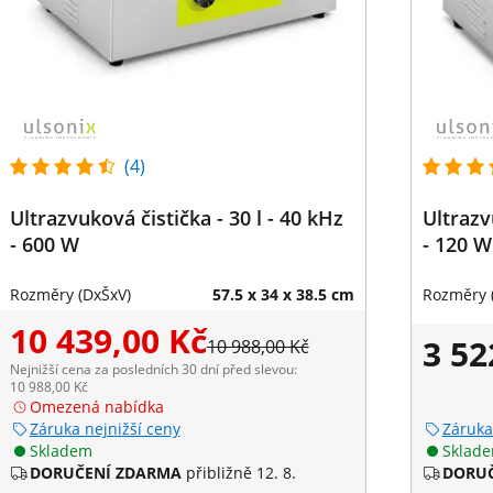
(4)
Ultrazvuková čistička - 30 l - 40 kHz
Ultrazv
- 600 W
- 120 W
Rozměry (DxŠxV)
57.5 x 34 x 38.5 cm
Rozměry 
10 439,00 Kč
3 52
10 988,00 Kč
Nejnižší cena za posledních 30 dní před slevou:
10 988,00 Kč
Omezená nabídka
Záruka nejnižší ceny
Záruka
Skladem
Sklad
DORUČENÍ ZDARMA
přibližně 12. 8.
DORUČ