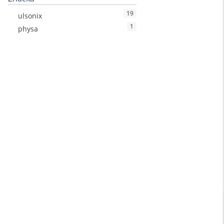
19
ulsonix
1
physa