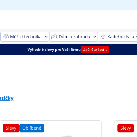
Měřící technika
Dům a zahrada
Kadeřnictví a 
Výhodné slevy pro Vaši firmu
Začněte šetřit
stičky
Slevy
Oblíbené
Slevy