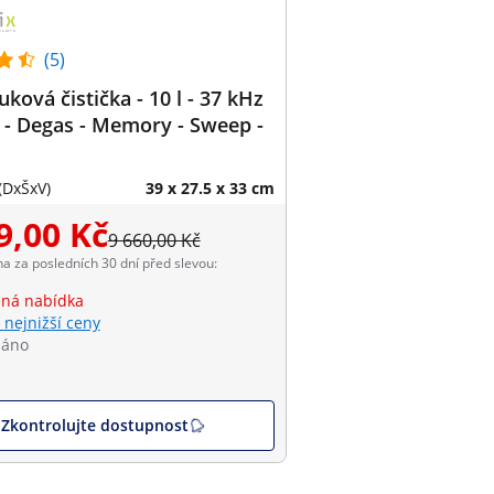
(5)
uková čistička - 10 l - 37 kHz
 - Degas - Memory - Sweep -
(DxŠxV)
39 x 27.5 x 33 cm
9,00 Kč
9 660,00 Kč
na za posledních 30 dní před slevou:
ná nabídka
 nejnižší ceny
dáno
Zkontrolujte dostupnost