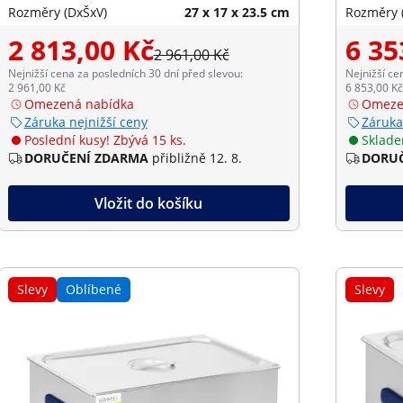
Rozměry (DxŠxV)
27 x 17 x 23.5 cm
Rozměry 
2 813,00 Kč
6 35
2 961,00 Kč
Nejnižší cena za posledních 30 dní před slevou:
Nejnižší ce
2 961,00 Kč
6 853,00 Kč
Omezená nabídka
Omeze
Záruka nejnižší ceny
Záruka
Poslední kusy! Zbývá 15 ks.
Sklad
DORUČENÍ ZDARMA
přibližně 12. 8.
DORUČ
Vložit do košíku
Slevy
Oblíbené
Slevy