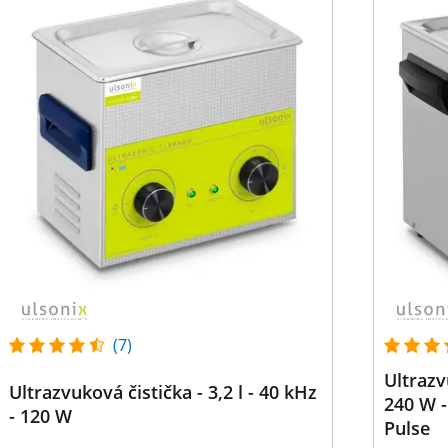
(7)
Ultrazvu
Ultrazvuková čistička - 3,2 l - 40 kHz
240 W -
- 120 W
Pulse