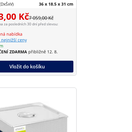
(DxŠxV)
36 x 18.5 x 31 cm
3,00 Kč
7 059,00 Kč
na za posledních 30 dní před slevou:
ná nabídka
 nejnižší ceny
em
ENÍ ZDARMA
přibližně 12. 8.
Vložit do košíku