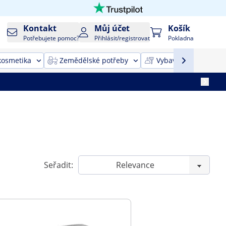
Kontakt
Můj účet
Košík
Potřebujete pomoc?
Přihlásit/registrovat
Pokladna
kosmetika
Zemědělské potřeby
Vybavení pro úklid
Seřadit: