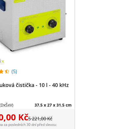
(5)
uková čistička - 10 l - 40 kHz
(DxŠxV)
37.5 x 27 x 31.5 cm
0,00 Kč
5 221,00 Kč
na za posledních 30 dní před slevou: