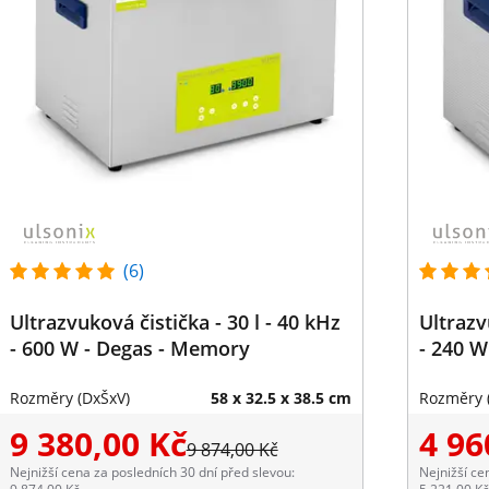
(6)
Ultrazvuková čistička - 30 l - 40 kHz
Ultrazv
- 600 W - Degas - Memory
- 240 W
Rozměry (DxŠxV)
58 x 32.5 x 38.5 cm
Rozměry 
9 380,00 Kč
4 96
9 874,00 Kč
Nejnižší cena za posledních 30 dní před slevou:
Nejnižší ce