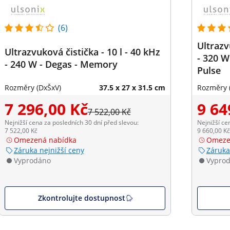
(6)
Ultrazv
Ultrazvuková čistička - 10 l - 40 kHz
- 320 W
- 240 W - Degas - Memory
Pulse
Rozměry (DxŠxV)
37.5 x 27 x 31.5 cm
Rozměry 
7 296,00 Kč
9 64
7 522,00 Kč
Nejnižší cena za posledních 30 dní před slevou:
Nejnižší ce
7 522,00 Kč
9 660,00 Kč
Omezená nabídka
Omeze
Záruka nejnižší ceny
Záruka
Vyprodáno
Vypro
Zkontrolujte dostupnost