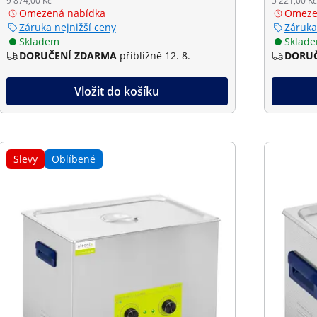
9 874,00 Kč
5 221,00 Kč
Omezená nabídka
Omeze
Záruka nejnižší ceny
Záruka
Skladem
Sklad
DORUČENÍ ZDARMA
přibližně 12. 8.
DORUČ
Vložit do košíku
Slevy
Oblíbené