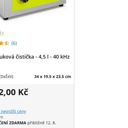
(6)
uková čistička - 4,5 l - 40 kHz
(DxŠxV)
34 x 19.5 x 23.5 cm
2,00 Kč
 nejnižší ceny
em
ENÍ ZDARMA
přibližně 12. 8.