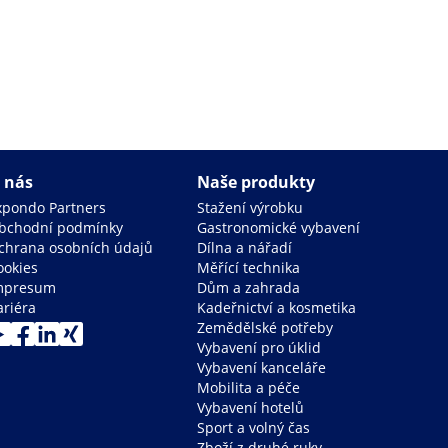
 nás
Naše produkty
xpondo Partners
Stažení výrobku
bchodní podmínky
Gastronomické vybavení
chrana osobních údajů
Dílna a nářadí
ookies
Měřící technika
mpresum
Dům a zahrada
ariéra
Kadeřnictví a kosmetika
Zemědělské potřeby
Vybavení pro úklid
Vybavení kanceláře
Mobilita a péče
Vybavení hotelů
Sport a volný čas
Zboží z druhé ruky