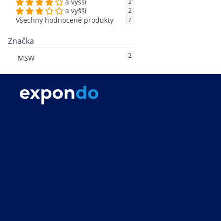
a vyšší
2
a vyšší
2
Všechny hodnocené produkty
2
Značka
2
MSW