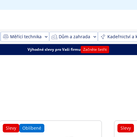
Měřící technika
Dům a zahrada
Kadeřnictví a 
Výhodné slevy pro Vaši firmu
Začněte šetřit
Slevy
Oblíbené
Slevy