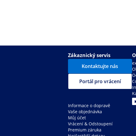
Zákaznický servis
O
e
Kontaktujte nás
O
O
Portál pro vrácení
C
I
K
Informace o dopravě
Vaše objednávka
Můj účet
Vrácení & Odstoupení
Premium záruka
Nejčastější dotazy