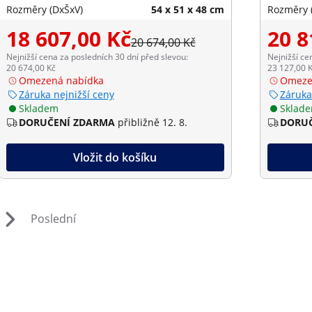
Rozměry (DxŠxV)
54 x 51 x 48 cm
Rozměry 
18 607,00 Kč
20 8
20 674,00 Kč
Nejnižší cena za posledních 30 dní před slevou:
Nejnižší ce
20 674,00 Kč
23 127,00 
Omezená nabídka
Omeze
Záruka nejnižší ceny
Záruka
Skladem
Sklad
DORUČENÍ ZDARMA
přibližně 12. 8.
DORUČ
Vložit do košíku
Poslední