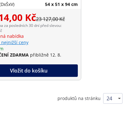
(DxŠxV)
54 x 51 x 94 cm
14,00 Kč
23 127,00 Kč
na za posledních 30 dní před slevou:
Kč
ná nabídka
 nejnižší ceny
em
ENÍ ZDARMA
přibližně 12. 8.
Vložit do košíku
produktů na stránku