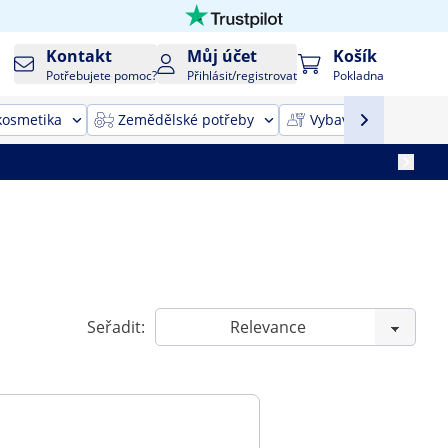
Kontakt
Můj účet
Košík
Potřebujete pomoc?
Přihlásit/registrovat
Pokladna
kosmetika
Zemědělské potřeby
Vybavení pro úklid
Seřadit: