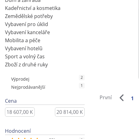
Dům a zahrada
Kadeřnictví a kosmetika
Zemědělské potřeby
Vybavení pro úklid
Vybavení kanceláře
Mobilita a péče
Vybavení hotelů
Sport a volný čas
Zboží z druhé ruky
2
Výprodej
1
Nejprodávanější
První
1
Cena
Hodnocení