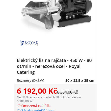
Elektrický lis na rajčata - 450 W - 80
ot/min - nerezová ocel - Royal
Catering
Rozměry (DxŠxV)
50 x 22.5 x 35 cm
6 192,00 Kč
6 384,00 Kč
Nejnižší cena za posledních 30 dní před slevou:
6 384,00 Kč
Omezená nabídka
Záruka nejnižší ceny