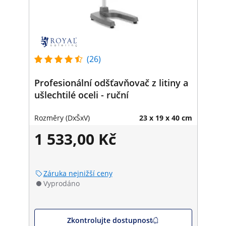
(26)
Profesionální odšťavňovač z litiny a
ušlechtilé oceli - ruční
Rozměry (DxŠxV)
23 x 19 x 40 cm
1 533,00 Kč
Záruka nejnižší ceny
Vyprodáno
Zkontrolujte dostupnost