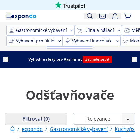
Gastronomické vybavení
Dílna a nářadí
Měř
Vybavení pro úklid
Vybavení kanceláře
Mobi
Výhodné slevy pro Vaši firmu
Začněte šetřit
Odšťavňovače
Filtrovat (0)
/
expondo
/
Gastronomické vybavení
/
Kuchyňské