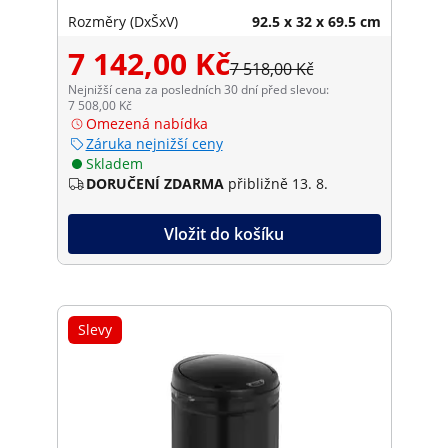
Rozměry (DxŠxV)
92.5 x 32 x 69.5 cm
7 142,00 Kč
7 518,00 Kč
Nejnižší cena za posledních 30 dní před slevou:
7 508,00 Kč
Omezená nabídka
Záruka nejnižší ceny
Skladem
DORUČENÍ ZDARMA
přibližně 13. 8.
Vložit do košíku
Slevy