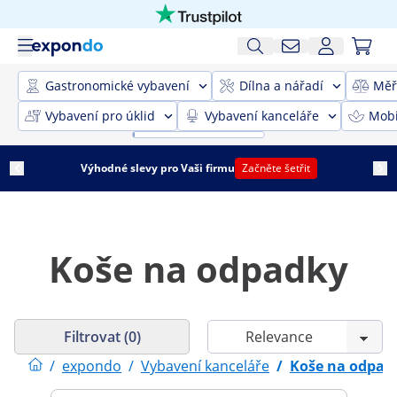
Gastronomické vybavení
Dílna a nářadí
Měř
Vybavení pro úklid
Vybavení kanceláře
Mobi
Výhodné slevy pro Vaši firmu
Začněte šetřit
Koše na odpadky
Filtrovat (0)
/
expondo
/
Vybavení kanceláře
/
Koše na odpad