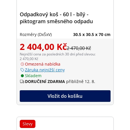
Odpadkový koš - 60 l - bílý -
piktogram směsného odpadu
Rozměry (DxŠxV)
30.5 x 30.5 x 70 cm
2 404,00 Kč
2 470,00 Kč
Nejnižší cena za posledních 30 dní před slevou:
2 470,00 Kč
Omezená nabídka
Záruka nejnižší ceny
Skladem
DORUČENÍ ZDARMA
přibližně 12. 8.
Vložit do košíku
Slevy