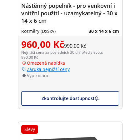
Nástěnný popelník - pro venkovní i
vnitřní použití - uzamykatelný - 30 x
14 x 6 cm
Rozměry (DxŠxV)
30 x 14 x 6 cm
960,00 Kč
990,00 Kč
Nejnižší cena za posledních 30 dní před slevou:
990,00 Kč
Omezená nabídka
Záruka nejnižší ceny
Vyprodáno
Zkontrolujte dostupnost
Slevy