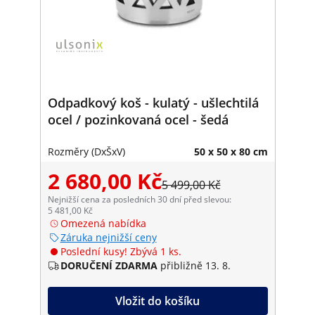
Odpadkový koš - kulatý - ušlechtilá
ocel / pozinkovaná ocel - šedá
Rozměry (DxŠxV)
50 x 50 x 80 cm
2 680,00 Kč
5 499,00 Kč
Nejnižší cena za posledních 30 dní před slevou:
5 481,00 Kč
Omezená nabídka
Záruka nejnižší ceny
Poslední kusy! Zbývá 1 ks.
DORUČENÍ ZDARMA
přibližně 13. 8.
Vložit do košíku