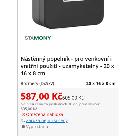
Nástěnný popelník - pro venkovní i
vnitřní použití - uzamykatelný - 20 x
16 x 8 cm
Rozměry (DxŠxV)
20 x 16 x 8 cm
587,00 Kč
605,00 Kč
Nejnižší cena za posledních 30 dní před slevou:
605,00 Kč
Omezená nabídka
Záruka nejnižší ceny
Vyprodáno