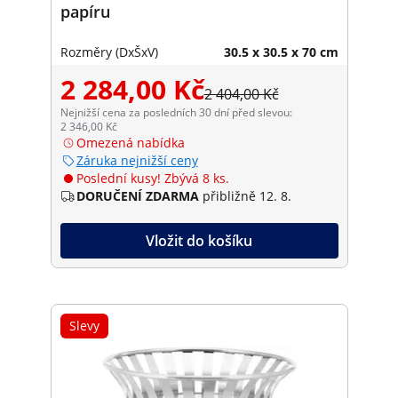
papíru
Rozměry (DxŠxV)
30.5 x 30.5 x 70 cm
2 284,00 Kč
2 404,00 Kč
Nejnižší cena za posledních 30 dní před slevou:
2 346,00 Kč
Omezená nabídka
Záruka nejnižší ceny
Poslední kusy! Zbývá 8 ks.
DORUČENÍ ZDARMA
přibližně 12. 8.
Vložit do košíku
Slevy