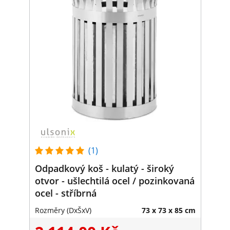
(1)
Odpadkový koš - kulatý - široký
otvor - ušlechtilá ocel / pozinkovaná
ocel - stříbrná
Rozměry (DxŠxV)
73 x 73 x 85 cm