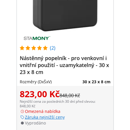
(2)
Nástěnný popelník - pro venkovní i
vnitřní použití - uzamykatelný - 30 x
23 x 8 cm
Rozměry (DxŠxV)
30 x 23 x 8 cm
823,00 Kč
848,00 Kč
Nejnižší cena za posledních 30 dní před slevou:
848,00 Kč
Omezená nabídka
Záruka nejnižší ceny
Vyprodáno