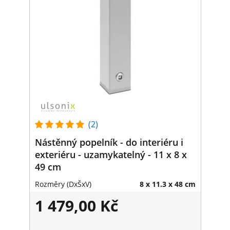
(2)
Nástěnný popelník - do interiéru i
exteriéru - uzamykatelný - 11 x 8 x
49 cm
Rozměry (DxŠxV)
8 x 11.3 x 48 cm
1 479,00 Kč