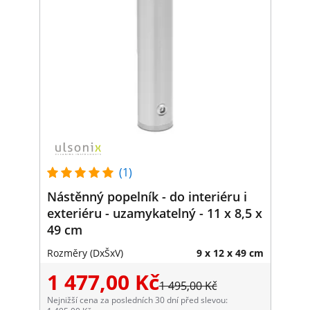
(1)
Nástěnný popelník - do interiéru i
exteriéru - uzamykatelný - 11 x 8,5 x
49 cm
Rozměry (DxŠxV)
9 x 12 x 49 cm
1 477,00 Kč
1 495,00 Kč
Nejnižší cena za posledních 30 dní před slevou: