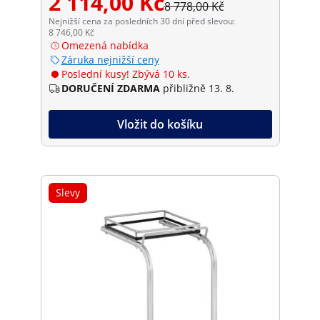
2 114,00 Kč
8 778,00 Kč
Nejnižší cena za posledních 30 dní před slevou:
8 746,00 Kč
Omezená nabídka
Záruka nejnižší ceny
Poslední kusy! Zbývá 10 ks.
DORUČENÍ ZDARMA
přibližně 13. 8.
Vložit do košíku
Slevy