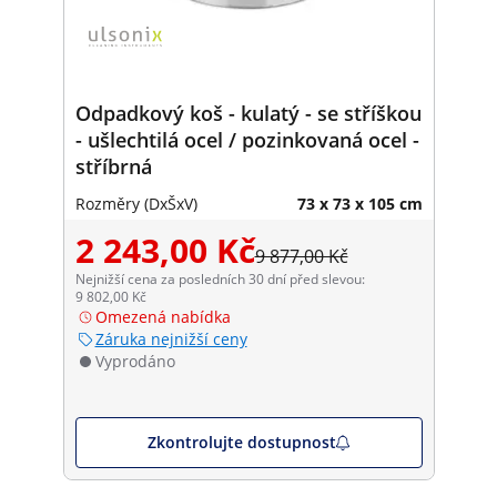
Odpadkový koš - kulatý - se stříškou
- ušlechtilá ocel / pozinkovaná ocel -
stříbrná
Rozměry (DxŠxV)
73 x 73 x 105 cm
2 243,00 Kč
9 877,00 Kč
Nejnižší cena za posledních 30 dní před slevou:
9 802,00 Kč
Omezená nabídka
Záruka nejnižší ceny
Vyprodáno
Zkontrolujte dostupnost