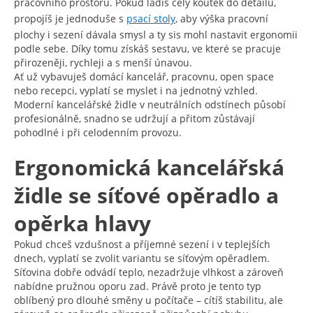
pracovního prostoru. Pokud ladíš celý koutek do detailu,
propojíš je jednoduše s
psací stoly
, aby výška pracovní
plochy i sezení dávala smysl a ty sis mohl nastavit ergonomii
podle sebe. Díky tomu získáš sestavu, ve které se pracuje
přirozeněji, rychleji a s menší únavou.
Ať už vybavuješ domácí kancelář, pracovnu, open space
nebo recepci, vyplatí se myslet i na jednotný vzhled.
Moderní kancelářské židle v neutrálních odstínech působí
profesionálně, snadno se udržují a přitom zůstávají
pohodlné i při celodenním provozu.
Ergonomická kancelářská
židle se síťové opěradlo a
opěrka hlavy
Pokud chceš vzdušnost a příjemné sezení i v teplejších
dnech, vyplatí se zvolit variantu se síťovým opěradlem.
Síťovina dobře odvádí teplo, nezadržuje vlhkost a zároveň
nabídne pružnou oporu zad. Právě proto je tento typ
oblíbený pro dlouhé směny u počítače – cítíš stabilitu, ale