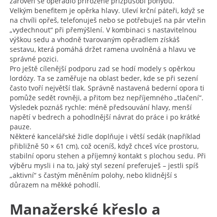
zároveň se opěradlo přirozeně přizpůsobí pohybu.
Velkým benefitem je opěrka hlavy. Uleví krční páteři, když se
na chvíli opřeš, telefonuješ nebo se potřebuješ na pár vteřin
„vydechnout“ při přemýšlení. V kombinaci s nastavitelnou
výškou sedu a vhodně tvarovaným opěradlem získáš
sestavu, která pomáhá držet ramena uvolněná a hlavu ve
správné pozici.
Pro ještě cílenější podporu zad se hodí modely s opěrkou
lordózy. Ta se zaměřuje na oblast beder, kde se při sezení
často tvoří největší tlak. Správně nastavená bederní opora ti
pomůže sedět rovněji, a přitom bez nepříjemného „tlačení“.
Výsledek poznáš rychle: méně předsouvání hlavy, menší
napětí v bedrech a pohodlnější návrat do práce i po krátké
pauze.
Některé kancelářské židle doplňuje i větší sedák (například
přibližně 50 × 61 cm), což oceníš, když chceš více prostoru,
stabilní oporu stehen a příjemný kontakt s plochou sedu. Při
výběru mysli i na to, jaký styl sezení preferuješ – jestli spíš
„aktivní“ s častým měněním polohy, nebo klidnější s
důrazem na měkké pohodlí.
Manažerské křeslo a