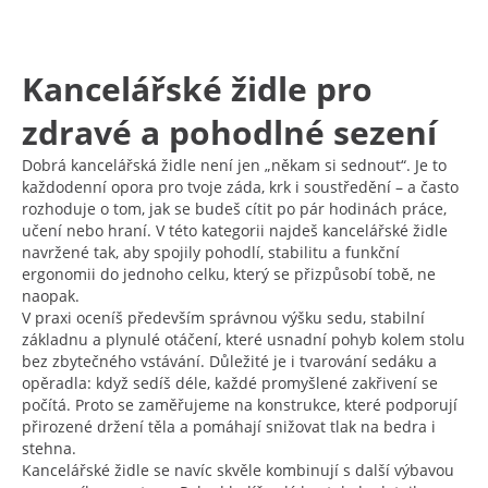
Kancelářské židle pro
zdravé a pohodlné sezení
Dobrá kancelářská židle není jen „někam si sednout“. Je to
každodenní opora pro tvoje záda, krk i soustředění – a často
rozhoduje o tom, jak se budeš cítit po pár hodinách práce,
učení nebo hraní. V této kategorii najdeš kancelářské židle
navržené tak, aby spojily pohodlí, stabilitu a funkční
ergonomii do jednoho celku, který se přizpůsobí tobě, ne
naopak.
V praxi oceníš především správnou výšku sedu, stabilní
základnu a plynulé otáčení, které usnadní pohyb kolem stolu
bez zbytečného vstávání. Důležité je i tvarování sedáku a
opěradla: když sedíš déle, každé promyšlené zakřivení se
počítá. Proto se zaměřujeme na konstrukce, které podporují
přirozené držení těla a pomáhají snižovat tlak na bedra i
stehna.
Kancelářské židle se navíc skvěle kombinují s další výbavou