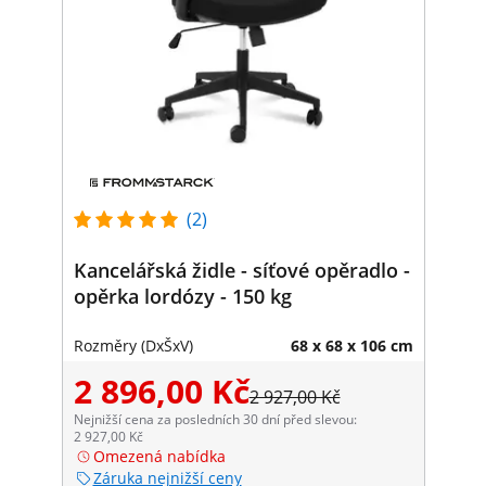
(2)
Kancelářská židle - síťové opěradlo -
opěrka lordózy - 150 kg
Rozměry (DxŠxV)
68 x 68 x 106 cm
2 896,00 Kč
2 927,00 Kč
Nejnižší cena za posledních 30 dní před slevou:
2 927,00 Kč
Omezená nabídka
Záruka nejnižší ceny