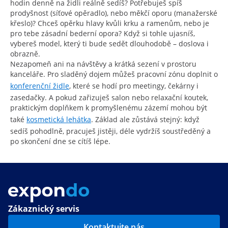
hodin denně na židli reálně sedíš? Potřebuješ spíš
prodyšnost (síťové opěradlo), nebo měkčí oporu (manažerské
křeslo)? Chceš opěrku hlavy kvůli krku a ramenům, nebo je
pro tebe zásadní bederní opora? Když si tohle ujasníš,
vybereš model, který ti bude sedět dlouhodobě – doslova i
obrazně.
Nezapomeň ani na návštěvy a krátká sezení v prostoru
kanceláře. Pro sladěný dojem můžeš pracovní zónu doplnit o
konferenční židle
, které se hodí pro meetingy, čekárny i
zasedačky. A pokud zařizuješ salon nebo relaxační koutek,
praktickým doplňkem k promyšlenému zázemí mohou být
také
kosmetická lehátka
. Základ ale zůstává stejný: když
sedíš pohodlně, pracuješ jistěji, déle vydržíš soustředěný a
po skončení dne se cítíš lépe.
Zákaznický servis
Kontaktujte nás