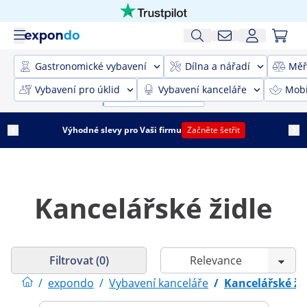
Gastronomické vybavení
Dílna a nářadí
Měř
Vybavení pro úklid
Vybavení kanceláře
Mobi
Výhodné slevy pro Vaši firmu
Začněte šetřit
Kancelářské židle
Filtrovat (0)
/
expondo
/
Vybavení kanceláře
/
Kancelářské ži