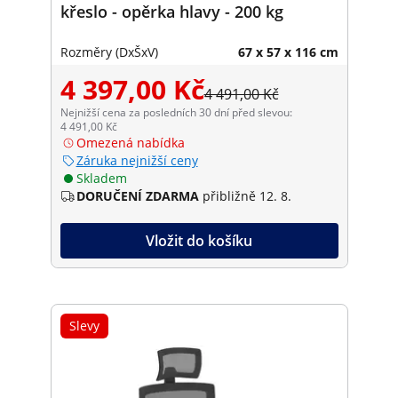
křeslo - opěrka hlavy - 200 kg
Rozměry (DxŠxV)
67 x 57 x 116 cm
4 397,00 Kč
4 491,00 Kč
Nejnižší cena za posledních 30 dní před slevou:
4 491,00 Kč
Omezená nabídka
Záruka nejnižší ceny
Skladem
DORUČENÍ ZDARMA
přibližně 12. 8.
Vložit do košíku
Slevy