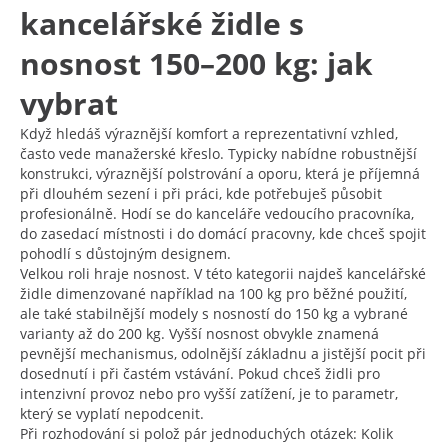
kancelářské židle s
nosnost 150–200 kg: jak
vybrat
Když hledáš výraznější komfort a reprezentativní vzhled,
často vede manažerské křeslo. Typicky nabídne robustnější
konstrukci, výraznější polstrování a oporu, která je příjemná
při dlouhém sezení i při práci, kde potřebuješ působit
profesionálně. Hodí se do kanceláře vedoucího pracovníka,
do zasedací místnosti i do domácí pracovny, kde chceš spojit
pohodlí s důstojným designem.
Velkou roli hraje nosnost. V této kategorii najdeš kancelářské
židle dimenzované například na 100 kg pro běžné použití,
ale také stabilnější modely s nosností do 150 kg a vybrané
varianty až do 200 kg. Vyšší nosnost obvykle znamená
pevnější mechanismus, odolnější základnu a jistější pocit při
dosednutí i při častém vstávání. Pokud chceš židli pro
intenzivní provoz nebo pro vyšší zatížení, je to parametr,
který se vyplatí nepodcenit.
Při rozhodování si polož pár jednoduchých otázek: Kolik