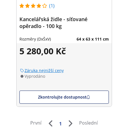
(1)
Kancelářská židle - síťované
opěradlo - 100 kg
Rozměry (DxŠxV)
64 x 63 x 111 cm
5 280,00 Kč
Záruka nejnižší ceny
Vyprodáno
Zkontrolujte dostupnost
První
Poslední
1