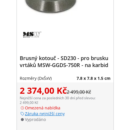
Brusný kotouč - SD230 - pro brusku
vrtáků MSW-GGDS-750R - na karbid
Rozměry (DxŠxV)
7.8 x 7.8 x 1.5 cm
2 374,00 Kč
2 499,00 Kč
Nejnižší cena za posledních 30 dní před slevou:
2 499,00 Kč
Omezená nabídka
Záruka nejnižší ceny
Vyprodáno