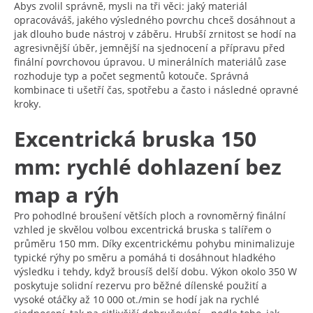
Abys zvolil správně, mysli na tři věci: jaký materiál
opracováváš, jakého výsledného povrchu chceš dosáhnout a
jak dlouho bude nástroj v záběru. Hrubší zrnitost se hodí na
agresivnější úběr, jemnější na sjednocení a přípravu před
finální povrchovou úpravou. U minerálních materiálů zase
rozhoduje typ a počet segmentů kotouče. Správná
kombinace ti ušetří čas, spotřebu a často i následné opravné
kroky.
Excentrická bruska 150
mm: rychlé dohlazení bez
map a rýh
Pro pohodlné broušení větších ploch a rovnoměrný finální
vzhled je skvělou volbou excentrická bruska s talířem o
průměru 150 mm. Díky excentrickému pohybu minimalizuje
typické rýhy po směru a pomáhá ti dosáhnout hladkého
výsledku i tehdy, když brousíš delší dobu. Výkon okolo 350 W
poskytuje solidní rezervu pro běžné dílenské použití a
vysoké otáčky až 10 000 ot./min se hodí jak na rychlé