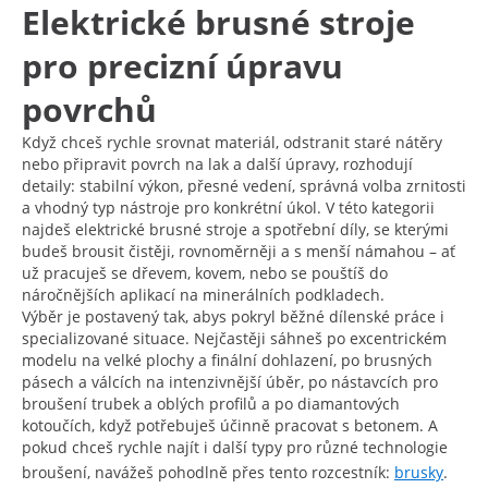
Elektrické brusné stroje
pro precizní úpravu
povrchů
Když chceš rychle srovnat materiál, odstranit staré nátěry
nebo připravit povrch na lak a další úpravy, rozhodují
detaily: stabilní výkon, přesné vedení, správná volba zrnitosti
a vhodný typ nástroje pro konkrétní úkol. V této kategorii
najdeš elektrické brusné stroje a spotřební díly, se kterými
budeš brousit čistěji, rovnoměrněji a s menší námahou – ať
už pracuješ se dřevem, kovem, nebo se pouštíš do
náročnějších aplikací na minerálních podkladech.
Výběr je postavený tak, abys pokryl běžné dílenské práce i
specializované situace. Nejčastěji sáhneš po excentrickém
modelu na velké plochy a finální dohlazení, po brusných
pásech a válcích na intenzivnější úběr, po nástavcích pro
broušení trubek a oblých profilů a po diamantových
kotoučích, když potřebuješ účinně pracovat s betonem. A
pokud chceš rychle najít i další typy pro různé technologie
broušení, navážeš pohodlně přes tento rozcestník:
brusky
.