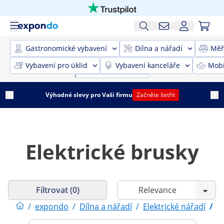
Gastronomické vybavení
Dílna a nářadí
Měř
Vybavení pro úklid
Vybavení kanceláře
Mobi
Výhodné slevy pro Vaši firmu
Začněte šetřit
Elektrické brusky
Filtrovat (0)
/
expondo
/
Dílna a nářadí
/
Elektrické nářadí
/
E