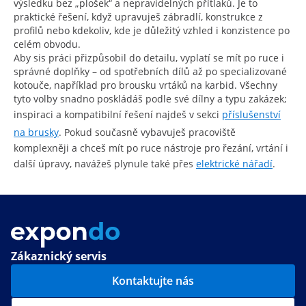
výsledku bez „plošek“ a nepravidelných přítlaků. Je to
praktické řešení, když upravuješ zábradlí, konstrukce z
profilů nebo kdekoliv, kde je důležitý vzhled i konzistence po
celém obvodu.
Aby sis práci přizpůsobil do detailu, vyplatí se mít po ruce i
správné doplňky – od spotřebních dílů až po specializované
kotouče, například pro brousku vrtáků na karbid. Všechny
tyto volby snadno poskládáš podle své dílny a typu zakázek;
inspiraci a kompatibilní řešení najdeš v sekci
příslušenství
na brusky
. Pokud současně vybavuješ pracoviště
komplexněji a chceš mít po ruce nástroje pro řezání, vrtání i
další úpravy, navážeš plynule také přes
elektrické nářadí
.
Zákaznický servis
Kontaktujte nás