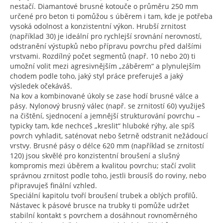
nestačí. Diamantové brusné kotouče o průměru 250 mm
určené pro beton ti pomůžou s úběrem i tam, kde je potřeba
vysoká odolnost a konzistentní výkon. Hrubší zrnitost
(například 30) je ideální pro rychlejší srovnání nerovností,
odstranění výstupků nebo přípravu povrchu před dalšími
vrstvami. Rozdílný počet segmentů (např. 10 nebo 20) ti
umožní volit mezi agresivnějším „záběrem“ a plynulejším
chodem podle toho, jaký styl práce preferuješ a jaký
výsledek očekáváš.
Na kov a kombinované úkoly se zase hodí brusné válce a
pásy. Nylonový brusný válec (např. se zrnitostí 60) využiješ
na čištění, sjednocení a jemnější strukturování povrchu –
typicky tam, kde nechceš „kreslit“ hluboké rýhy, ale spíš
povrch vyhladit, saténovat nebo šetrně odstranit nežádoucí
vrstvy. Brusné pásy o délce 620 mm (například se zrnitostí
120) jsou skvělé pro konzistentní broušení a slušný
kompromis mezi úběrem a kvalitou povrchu; stačí zvolit
správnou zrnitost podle toho, jestli brousíš do roviny, nebo
připravuješ finální vzhled.
Speciální kapitolu tvoří broušení trubek a oblých profilů.
Nástavec k pásové brusce na trubky ti pomůže udržet
stabilní kontakt s povrchem a dosáhnout rovnoměrného