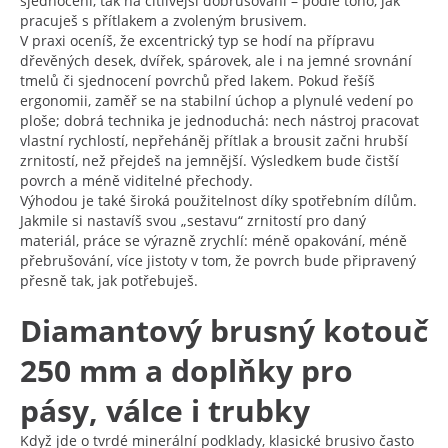
sjednocení, tak na citlivější dobrušování – podle toho, jak
pracuješ s přítlakem a zvoleným brusivem.
V praxi oceníš, že excentrický typ se hodí na přípravu
dřevěných desek, dvířek, spárovek, ale i na jemné srovnání
tmelů či sjednocení povrchů před lakem. Pokud řešíš
ergonomii, zaměř se na stabilní úchop a plynulé vedení po
ploše; dobrá technika je jednoduchá: nech nástroj pracovat
vlastní rychlostí, nepřeháněj přítlak a brousit začni hrubší
zrnitostí, než přejdeš na jemnější. Výsledkem bude čistší
povrch a méně viditelné přechody.
Výhodou je také široká použitelnost díky spotřebním dílům.
Jakmile si nastavíš svou „sestavu“ zrnitostí pro daný
materiál, práce se výrazně zrychlí: méně opakování, méně
přebrušování, více jistoty v tom, že povrch bude připravený
přesně tak, jak potřebuješ.
Diamantový brusný kotouč
250 mm a doplňky pro
pásy, válce i trubky
Když jde o tvrdé minerální podklady, klasické brusivo často