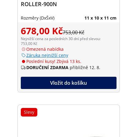
ROLLER-900N
Rozměry (DxŠxV)
11 x 10 x 11 cm
678,00 Kč
753,00 Kč
Nejnižší cena za posledních 30 dní před slevou:
753,00 Kč
Omezená nabídka
Záruka nejnižší ceny
Poslední kusy! Zbývá 13 ks.
DORUČENÍ ZDARMA
přibližně 12. 8.
Vložit do košíku
Slevy