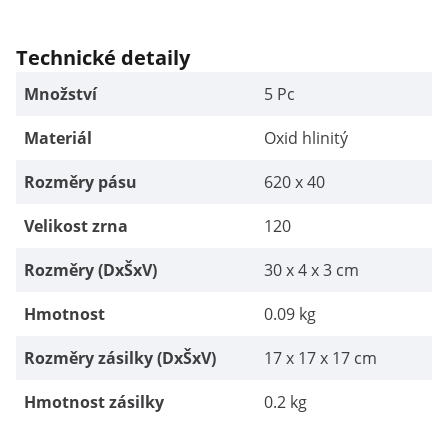
Technické detaily
Množství
5 Pc
Materiál
Oxid hlinitý
Rozměry pásu
620 x 40
Velikost zrna
120
Rozměry (DxŠxV)
30 x 4 x 3 cm
Hmotnost
0.09 kg
Rozměry zásilky (DxŠxV)
17 x 17 x 17 cm
Hmotnost zásilky
0.2 kg