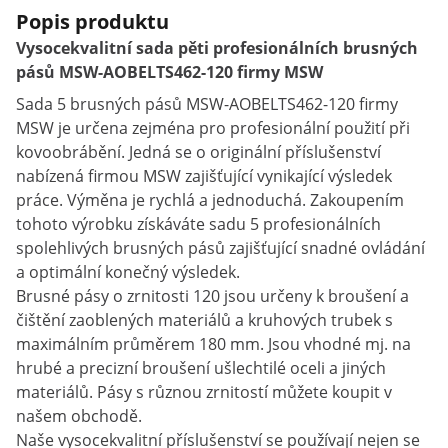
Popis produktu
Vysocekvalitní sada pěti profesionálních brusných
pásů MSW-AOBELTS462-120 firmy MSW
Sada 5 brusných pásů MSW-AOBELTS462-120 firmy
MSW je určena zejména pro profesionální použití při
kovoobrábění. Jedná se o originální příslušenství
nabízená firmou MSW zajišťující vynikající výsledek
práce. Výměna je rychlá a jednoduchá. Zakoupením
tohoto výrobku získáváte sadu 5 profesionálních
spolehlivých brusných pásů zajišťující snadné ovládání
a optimální konečný výsledek.
Brusné pásy o zrnitosti 120 jsou určeny k broušení a
čištění zaoblených materiálů a kruhových trubek s
maximálním průměrem 180 mm. Jsou vhodné mj. na
hrubé a precizní broušení ušlechtilé oceli a jiných
materiálů. Pásy s různou zrnitostí můžete koupit v
našem obchodě.
Naše vysocekvalitní příslušenství se používají nejen se