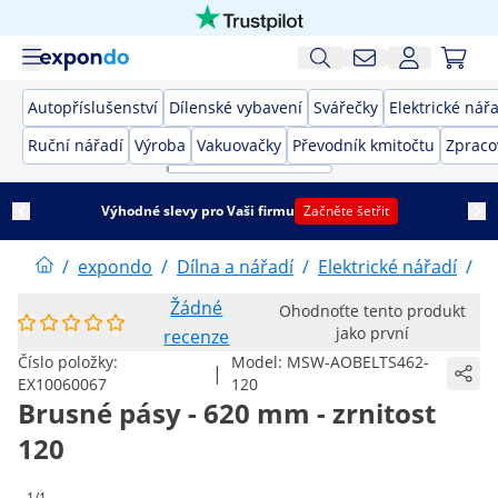
Autopříslušenství
Dílenské vybavení
Svářečky
Elektrické nář
Ruční nářadí
Výroba
Vakuovačky
Převodník kmitočtu
Zpraco
Výhodné slevy pro Vaši firmu
Začněte šetřit
/
expondo
/
Dílna a nářadí
/
Elektrické nářadí
/
El
Žádné
Ohodnoťte tento produkt
jako první
recenze
Číslo položky:
Model:
MSW-AOBELTS462-
|
EX10060067
120
Brusné pásy - 620 mm - zrnitost
120
1/1