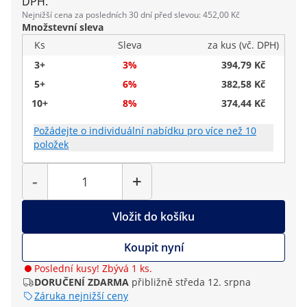
DPH.
Nejnižší cena za posledních 30 dní před slevou: 452,00 Kč
Množstevní sleva
Ks
Sleva
za kus (vč. DPH)
3+
3%
394,79 Kč
5+
6%
382,58 Kč
10+
8%
374,44 Kč
Požádejte o individuální nabídku pro více než 10
položek
Počet
-
+
Vložit do košíku
Koupit nyní
Poslední kusy! Zbývá 1 ks.
DORUČENÍ ZDARMA
přibližně středa 12. srpna
Záruka nejnižší ceny