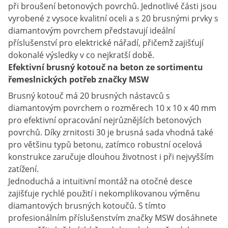
při broušení betonových povrchů. Jednotlivé části jsou
vyrobené z vysoce kvalitní oceli a s 20 brusnými prvky s
diamantovým povrchem představují ideální
příslušenství pro elektrické nářadí, přičemž zajišťují
dokonalé výsledky v co nejkratší době.
Efektivní brusný kotouč na beton ze sortimentu
řemeslnických potřeb značky MSW
Brusný kotouč má 20 brusných nástavců s
diamantovým povrchem o rozměrech 10 x 10 x 40 mm
pro efektivní opracování nejrůznějších betonových
povrchů. Díky zrnitosti 30 je brusná sada vhodná také
pro většinu typů betonu, zatímco robustní ocelová
konstrukce zaručuje dlouhou životnost i při nejvyšším
zatížení.
Jednoduchá a intuitivní montáž na otočné desce
zajišťuje rychlé použití i nekomplikovanou výměnu
diamantových brusných kotoučů. S tímto
profesionálním příslušenstvím značky MSW dosáhnete