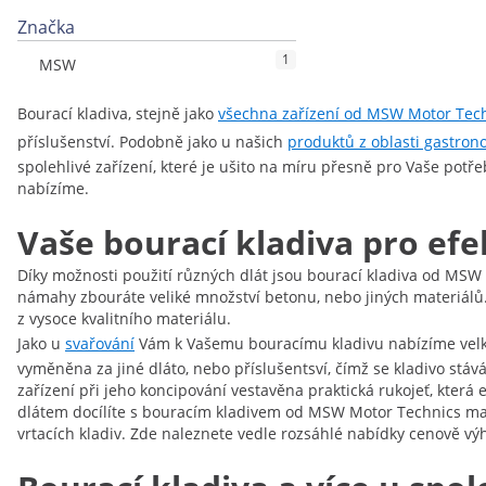
Značka
1
MSW
Bourací kladiva, stejně jako
všechna zařízení od MSW Motor Tec
příslušenství. Podobně jako u našich
produktů z oblasti gastron
spolehlivé zařízení, které je ušito na míru přesně pro Vaše potř
nabízíme.
Vaše bourací kladiva pro efe
Díky možnosti použití různých dlát jsou bourací kladiva od MSW
námahy zbouráte veliké množství betonu, nebo jiných materiálů. 
z vysoce kvalitního materiálu.
Jako u
svařování
Vám k Vašemu bouracímu kladivu nabízíme velký 
vyměněna za jiné dláto, nebo příslušentsví, čímž se kladivo stá
zařízení při jeho koncipování vestavěna praktická rukojeť, kter
dlátem docílíte s bouracím kladivem od MSW Motor Technics maxi
vrtacích kladiv. Zde naleznete vedle rozsáhlé nabídky cenově výho