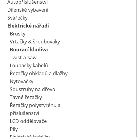
Autopříslušenství
Dílenské vybavení
Svářečky
Elektrické nářadí
Brusky
Vrtačky & šroubováky
Bourací kladiva
Twist-a-saw
Loupačky kabelů
Řezačky obkladů a dlažby
Nýtovačky
Soustruhy na dřevo
Tavné řezačky
Řezačky polystyrénu a
příslušenství
LCD oddělovače
Pily