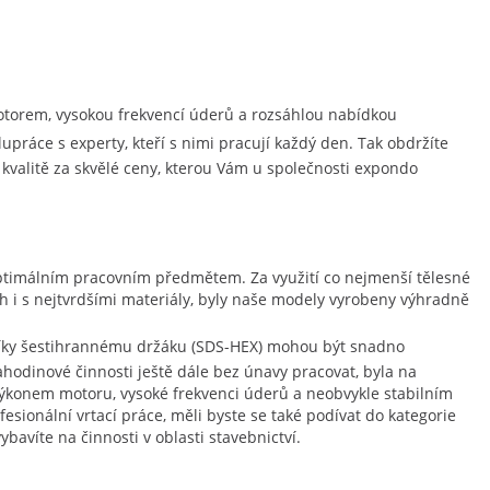
motorem, vysokou frekvencí úderů a rozsáhlou nabídkou
upráce s experty, kteří s nimi pracují každý den. Tak obdržíte
 kvalitě za skvělé ceny, kterou Vám u společnosti expondo
 optimálním pracovním předmětem. Za využití co nejmenší tělesné
h i s nejtvrdšími materiály, byly naše modely vyrobeny výhradně
 díky šestihrannému držáku (SDS-HEX) mohou být snadno
hodinové činnosti ještě dále bez únavy pracovat, byla na
 výkonem motoru, vysoké frekvenci úderů a neobvykle stabilním
ionální vrtací práce, měli byste se také podívat do kategorie
bavíte na činnosti v oblasti stavebnictví.