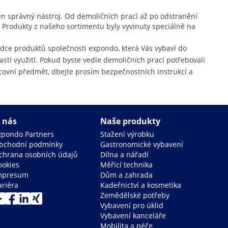
ten správný nástroj. Od demoličních prací až po odstranění
Produkty z našeho sortimentu byly vyvinuty speciálně na
bídce produktů společnosti expondo, která Vás vybaví do
astí využití. Pokud byste vedle demoličních prací potřebovali
acovní předmět, dbejte prosím bezpečnostních instrukcí a
 nás
Naše produkty
xpondo Partners
Stažení výrobku
bchodní podmínky
Gastronomické vybavení
chrana osobních údajů
Dílna a nářadí
ookies
Měřící technika
mpresum
Dům a zahrada
ariéra
Kadeřnictví a kosmetika
Zemědělské potřeby
Vybavení pro úklid
Vybavení kanceláře
Mobilita a péče