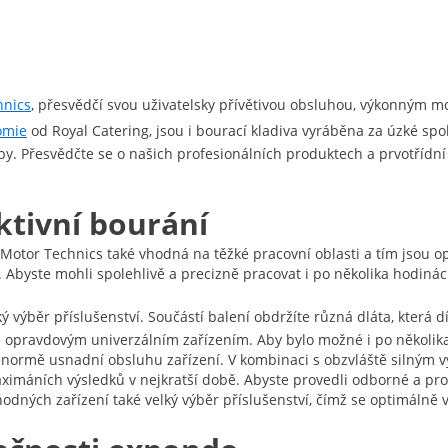
hnics
, přesvědčí svou uživatelsky přívětivou obsluhou, výkonným 
omie
od Royal Catering, jsou i bourací kladiva vyráběna za úzké spol
eby. Přesvědčte se o našich profesionálních produktech a prvotřídní
ktivní bourání
 Motor Technics také vhodná na těžké pracovní oblasti a tím jsou
Abyste mohli spolehlivě a precizně pracovat i po několika hodinác
výběr příslušenství. Součástí balení obdržíte různá dláta, která
vá opravdovým univerzálním zařízením. Aby bylo možné i po několika
á enormě usnadní obsluhu zařízení. V kombinaci s obzvláště silným
máních výsledků v nejkratší době. Abyste provedli odborné a profes
dných zařízení také velký výběr příslušenství, čímž se optimálně vy