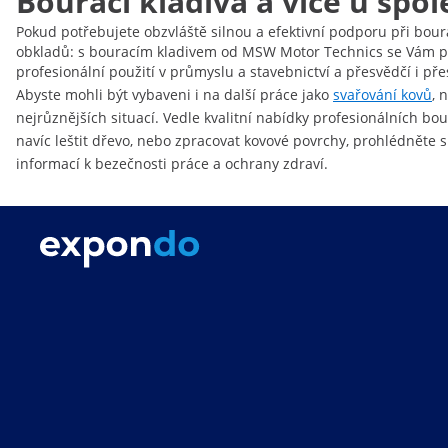
Bourací kladiva a více u spo
Pokud potřebujete obzvláště silnou a efektivní podporu při bourá
obkladů: s bouracím kladivem od MSW Motor Technics se Vám pod
profesionální použití v průmyslu a stavebnictví a přesvědčí i p
Abyste mohli být vybaveni i na další práce jako
svařování kovů
, 
nejrůznějších situací. Vedle kvalitní nabídky profesionálních bo
navíc leštit dřevo, nebo zpracovat kovové povrchy, prohlédněte 
informací k bezečnosti práce a ochrany zdraví.