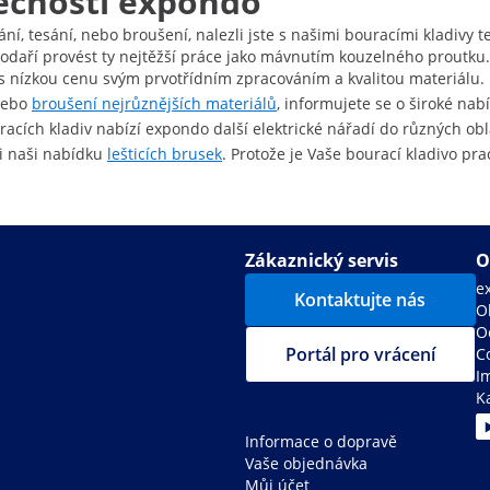
lečnosti expondo
ní, tesání, nebo broušení, nalezli jste s našimi bouracími kladivy 
aří provést ty nejtěžší práce jako mávnutím kouzelného proutku. 
řes nízkou cenu svým prvotřídním zpracováním a kvalitou materiálu.
nebo
broušení nejrůznějších materiálů
, informujete se o široké na
uracích kladiv nabízí expondo další elektrické nářadí do různých obl
si naši nabídku
lešticích brusek
. Protože je Vaše bourací kladivo pr
Zákaznický servis
O
e
Kontaktujte nás
O
O
Portál pro vrácení
C
I
K
Informace o dopravě
Vaše objednávka
Můj účet