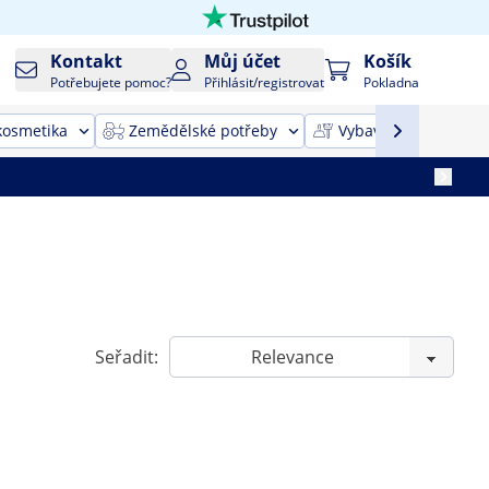
Kontakt
Můj účet
Košík
Potřebujete pomoc?
Přihlásit/registrovat
Pokladna
kosmetika
Zemědělské potřeby
Vybavení pro úklid
Seřadit: