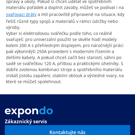
opravy a úkoly. Pokud si chceš udělat ve spotřebním
materiálu pořádek a doplnit zásoby, můžeš se podívat i na
svařovací dráty
a mít pracoviště připravené na situace, kdy
řešíš různé typy spojů a materiálů v rámci údržby nebo
výroby.
Vyber si elektrodovou svářečku podle toho, co reálně
svařuješ: pro univerzální použití se skvěle hodí modely
kolem 200 A s přehledným displejem, pro náročnější práci
pak výkonnější 250A provedení s moderním řízením a
delšími kabely. A pokud chceš začít bez starostí, sáhni po
sadě se svářečkou 120 A, přilbou a praktickými úhelníky. S
dobře zvolenou kombinací stroje a spotřebního materiálu
získáš jistotu zapálení, stabilní oblouk a výsledné svary, na
které se můžeš spolehnout.
Zákaznický servis
Kontaktujte nás