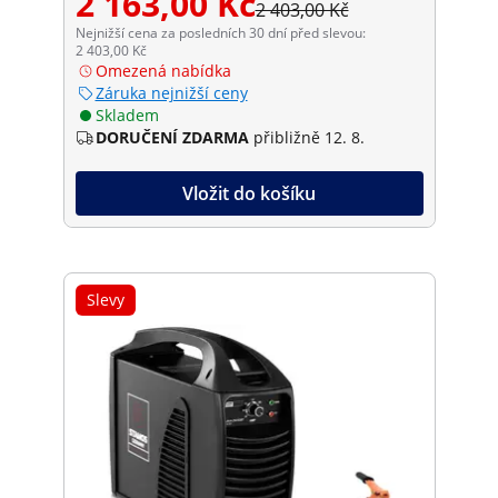
2 163,00 Kč
2 403,00 Kč
Nejnižší cena za posledních 30 dní před slevou:
2 403,00 Kč
Omezená nabídka
Záruka nejnižší ceny
Skladem
DORUČENÍ ZDARMA
přibližně 12. 8.
Vložit do košíku
Slevy