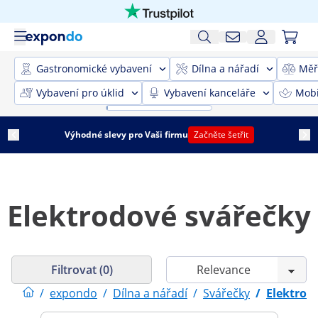
Gastronomické vybavení
Dílna a nářadí
Měř
Vybavení pro úklid
Vybavení kanceláře
Mobi
Výhodné slevy pro Vaši firmu
Začněte šetřit
Elektrodové svářečky
Filtrovat (0)
/
expondo
/
Dílna a nářadí
/
Svářečky
/
Elektrod