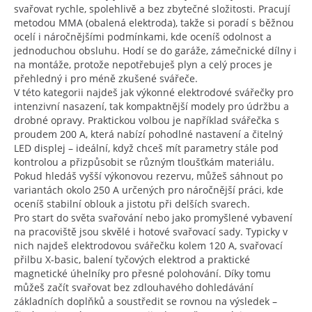
svařovat rychle, spolehlivě a bez zbytečné složitosti. Pracují
metodou MMA (obalená elektroda), takže si poradí s běžnou
ocelí i náročnějšími podmínkami, kde oceníš odolnost a
jednoduchou obsluhu. Hodí se do garáže, zámečnické dílny i
na montáže, protože nepotřebuješ plyn a celý proces je
přehledný i pro méně zkušené svářeče.
V této kategorii najdeš jak výkonné elektrodové svářečky pro
intenzivní nasazení, tak kompaktnější modely pro údržbu a
drobné opravy. Praktickou volbou je například svářečka s
proudem 200 A, která nabízí pohodlné nastavení a čitelný
LED displej – ideální, když chceš mít parametry stále pod
kontrolou a přizpůsobit se různým tloušťkám materiálu.
Pokud hledáš vyšší výkonovou rezervu, můžeš sáhnout po
variantách okolo 250 A určených pro náročnější práci, kde
oceníš stabilní oblouk a jistotu při delších svarech.
Pro start do světa svařování nebo jako promyšlené vybavení
na pracoviště jsou skvělé i hotové svařovací sady. Typicky v
nich najdeš elektrodovou svářečku kolem 120 A, svařovací
přilbu X-basic, balení tyčových elektrod a praktické
magnetické úhelníky pro přesné polohování. Díky tomu
můžeš začít svařovat bez zdlouhavého dohledávání
základních doplňků a soustředit se rovnou na výsledek –