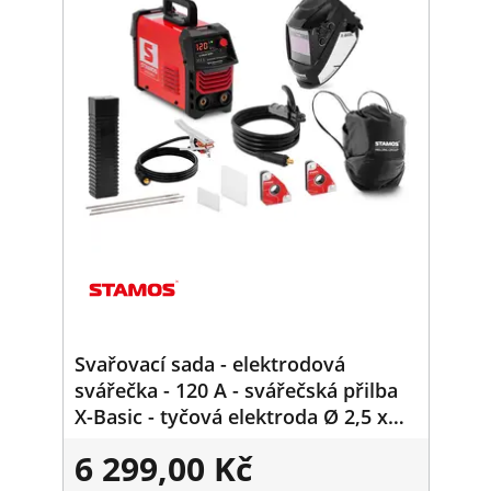
Svařovací sada - elektrodová
svářečka - 120 A - svářečská přilba
X-Basic - tyčová elektroda Ø 2,5 x
350 mm 5 kg - 2 svařovací úhly
6 299,00 Kč
30/45/60/90° - 15 kg