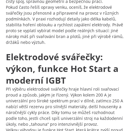
čistý spoj, správnou geometrii a bezpečnou práci.
Pokud často řešíš opravy venku, oceníš, že elektrodové
svářečky jsou přenosné a připravené na provoz v různých
podmínkách. V praxi rozhodují detaily jako délka kabelů,
stabilita hoření oblouku a rychlost zapálení elektrody. Právě
proto se vyplatí vybírat model podle reálných situací: jiné
nároky máš při svařování bran a plotů, jiné při výrobě rámů,
držáků nebo výztuh.
Elektrodové svářečky:
výkon, funkce Hot Start a
moderní IGBT
Při výběru elektrodové svářečky hraje hlavní roli svařovací
proud a způsob, jakým je řízený. Výkon kolem 200 A je
univerzální pro široké spektrum prací v dílně, zatímco 250 A
nabízí větší rezervu pro silnější materiály, delší housenky a
náročnější cykly práce. Díky tomu se můžeš rozhodnout
podle toho, jestli chceš spíš univerzální stroj na každodenní
úkoly, nebo „tahouna“ pro intenzivnější provoz.
Velkou výhodou je funkce Hot Start, která krátce zvýší proud