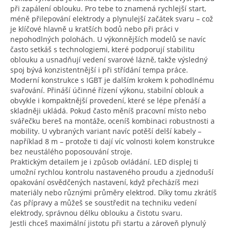
při zapálení oblouku. Pro tebe to znamená rychlejší start,
méně přilepování elektrody a plynulejší začátek svaru – což
je klíčové hlavně u kratších bodů nebo při práci v
nepohodlných polohách. U výkonnějších modelů se navíc
často setkáš s technologiemi, které podporují stabilitu
oblouku a usnadňují vedení svarové lázně, takže výsledný
spoj bývá konzistentnější i při střídání tempa práce.
Moderní konstrukce s IGBT je dalším krokem k pohodlnému
svařování. Přináší účinné řízení výkonu, stabilní oblouk a
obvykle i kompaktnější provedení, které se lépe přenáší a
skladněji ukládá. Pokud často měníš pracovní místo nebo
svářečku bereš na montáže, oceníš kombinaci robustnosti a
mobility. U vybraných variant navíc potěší delší kabely –
například 8 m – protože ti dají víc volnosti kolem konstrukce
bez neustálého poposouvání stroje.
Praktickým detailem je i způsob ovládání. LED displej ti
umožní rychlou kontrolu nastaveného proudu a zjednoduší
opakování osvědčených nastavení, když přecházíš mezi
materiály nebo různými průměry elektrod. Díky tomu zkrátíš
čas přípravy a můžeš se soustředit na techniku vedení
elektrody, správnou délku oblouku a čistotu svaru.
Jestli chceš maximální jistotu při startu a zároveň plynulý