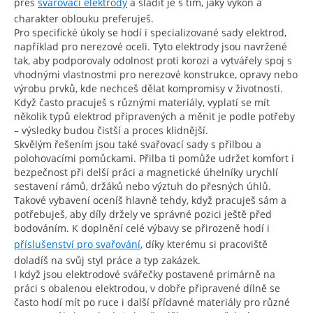
přes
svařovací elektrody
a sladit je s tím, jaký výkon a
charakter oblouku preferuješ.
Pro specifické úkoly se hodí i specializované sady elektrod,
například pro nerezové oceli. Tyto elektrody jsou navržené
tak, aby podporovaly odolnost proti korozi a vytvářely spoj s
vhodnými vlastnostmi pro nerezové konstrukce, opravy nebo
výrobu prvků, kde nechceš dělat kompromisy v životnosti.
Když často pracuješ s různými materiály, vyplatí se mít
několik typů elektrod připravených a měnit je podle potřeby
– výsledky budou čistší a proces klidnější.
Skvělým řešením jsou také svařovací sady s přilbou a
polohovacími pomůckami. Přilba ti pomůže udržet komfort i
bezpečnost při delší práci a magnetické úhelníky urychlí
sestavení rámů, držáků nebo výztuh do přesných úhlů.
Takové vybavení oceníš hlavně tehdy, když pracuješ sám a
potřebuješ, aby díly držely ve správné pozici ještě před
bodováním. K doplnění celé výbavy se přirozeně hodí i
příslušenství pro svařování
, díky kterému si pracoviště
doladíš na svůj styl práce a typ zakázek.
I když jsou elektrodové svářečky postavené primárně na
práci s obalenou elektrodou, v dobře připravené dílně se
často hodí mít po ruce i další přídavné materiály pro různé