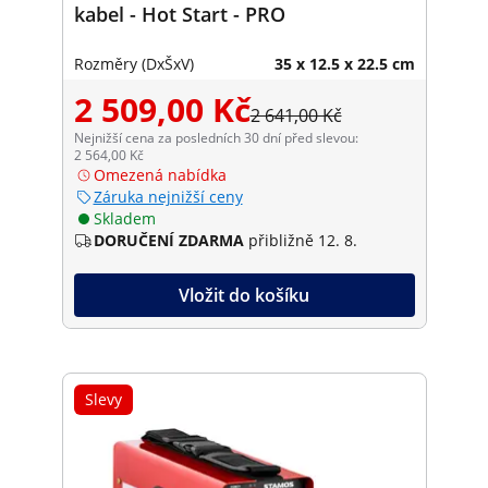
kabel - Hot Start - PRO
Rozměry (DxŠxV)
35 x 12.5 x 22.5 cm
2 509,00 Kč
2 641,00 Kč
Nejnižší cena za posledních 30 dní před slevou:
2 564,00 Kč
Omezená nabídka
Záruka nejnižší ceny
Skladem
DORUČENÍ ZDARMA
přibližně 12. 8.
Vložit do košíku
Slevy