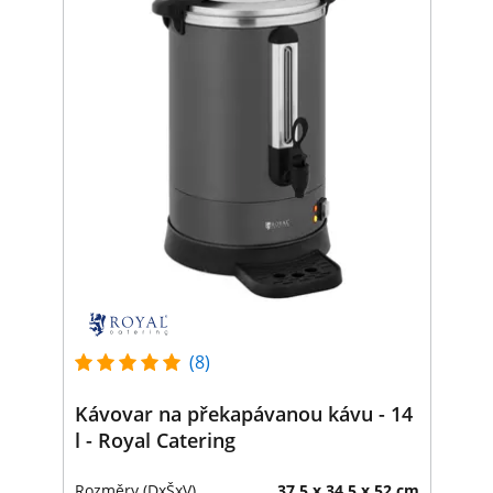
(8)
Kávovar na překapávanou kávu - 14
l - Royal Catering
Rozměry (DxŠxV)
37.5 x 34.5 x 52 cm