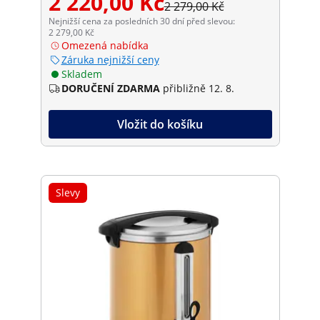
2 220,00 Kč
2 279,00 Kč
Nejnižší cena za posledních 30 dní před slevou:
2 279,00 Kč
Omezená nabídka
Záruka nejnižší ceny
Skladem
DORUČENÍ ZDARMA
přibližně 12. 8.
Vložit do košíku
Slevy