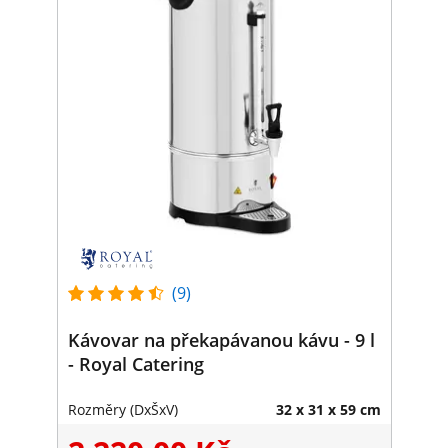
(9)
Kávovar na překapávanou kávu - 9 l
- Royal Catering
Rozměry (DxŠxV)
32 x 31 x 59 cm