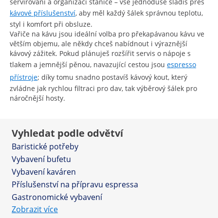
servírování a organizaci stanice – vše jednoduše sladíš přes
kávové příslušenství
, aby měl každý šálek správnou teplotu,
styl i komfort při obsluze.
Vařiče na kávu jsou ideální volba pro překapávanou kávu ve
větším objemu, ale někdy chceš nabídnout i výraznější
kávový zážitek. Pokud plánuješ rozšířit servis o nápoje s
tlakem a jemnější pěnou, navazující cestou jsou
espresso
přístroje
; díky tomu snadno postavíš kávový kout, který
zvládne jak rychlou filtraci pro dav, tak výběrový šálek pro
náročnější hosty.
Vyhledat podle odvětví
Baristické potřeby
Vybavení bufetu
Vybavení kaváren
Příslušenství na přípravu espressa
Gastronomické vybavení
Zobrazit více