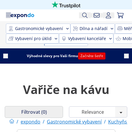
Gastronomické vybavení
Dílna a nářadí
Měř
Vybavení pro úklid
Vybavení kanceláře
Mobi
Výhodné slevy pro Vaši firmu
Začněte šetřit
Vařiče na kávu
Filtrovat (0)
/
expondo
/
Gastronomické vybavení
/
Kuchyňské