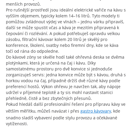
menších provozů.
Pro rušnější prostředí jsou ideální elektrické vařiče na kávu s
vyšším objemem, typicky kolem 14–16 litrů. Tyto modely ti
pomůžou zvládnout výdej ve vlnách – jednu várku připravíš,
další se může spustit včas a káva je mezitím připravená k
čepování či rozlévání. A pokud potřebuješ opravdu velkou
zásobu, filtrační kávovar kolem 20 litrů je skvělý pro
konference, školení, svatby nebo firemní dny, kde se káva
točí od rána do odpoledne.
Do kávové zóny se skvěle hodí také ohřevná deska se dvěma
plotýnkami, která je určená na čaj i kávu. Díky
samostatnému prostoru pro dvě konvice si jednoduše
zorganizuješ servis: jedna konvice může být s kávou, druhá s
horkou vodou na čaj, případně držíš dvě různé kávy podle
preferencí hostů. Výkon ohřevu je navržen tak, aby nápoje
udržel v příjemné teplotě a ty sis mohl nastavit stanici
přehledně, čistě a bez zbytečných přesunů.
Pokud hledáš další profesionální řešení pro přípravu kávy ve
větším měřítku, můžeš navázat i přes
gastro kávovary
, kde
snadno sladíš vybavení podle stylu provozu a očekávané
vytíženosti.