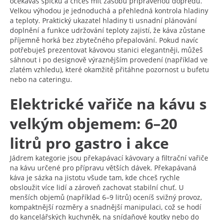
očekáváš špičku a chceš mít zásobu připravenou dopředu.
Velkou výhodou je jednoduchá a přehledná kontrola hladiny
a teploty. Praktický ukazatel hladiny ti usnadní plánování
doplnění a funkce udržování teploty zajistí, že káva zůstane
příjemně horká bez zbytečného přepalování. Pokud navíc
potřebuješ prezentovat kávovou stanici elegantněji, můžeš
sáhnout i po designově výraznějším provedení (například ve
zlatém vzhledu), které okamžitě přitáhne pozornost u bufetu
nebo na cateringu.
Elektrické vařiče na kávu s
velkým objemem: 6–20
litrů pro gastro i akce
Jádrem kategorie jsou překapávací kávovary a filtrační vařiče
na kávu určené pro přípravu větších dávek. Překapávaná
káva je sázka na jistotu všude tam, kde chceš rychle
obsloužit více lidí a zároveň zachovat stabilní chuť. U
menších objemů (například 6–9 litrů) oceníš svižný provoz,
kompaktnější rozměry a snadnější manipulaci, což se hodí
do kancelářských kuchyněk, na snídaňové koutky nebo do