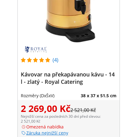
(4)
Kávovar na překapávanou kávu - 14
l - zlatý - Royal Catering
Rozměry (DxŠxV)
38 x 37 x 51.5 cm
2 269,00 Kč
2 521,00 Kč
Nejnižší cena za posledních 30 dní před slevou:
2 521,00 Kč
Omezená nabídka
Záruka nejnižší ceny