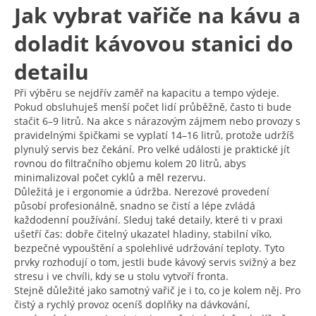
Jak vybrat vařiče na kávu a
doladit kávovou stanici do
detailu
Při výběru se nejdřív zaměř na kapacitu a tempo výdeje.
Pokud obsluhuješ menší počet lidí průběžně, často ti bude
stačit 6–9 litrů. Na akce s nárazovým zájmem nebo provozy s
pravidelnými špičkami se vyplatí 14–16 litrů, protože udržíš
plynulý servis bez čekání. Pro velké události je praktické jít
rovnou do filtračního objemu kolem 20 litrů, abys
minimalizoval počet cyklů a měl rezervu.
Důležitá je i ergonomie a údržba. Nerezové provedení
působí profesionálně, snadno se čistí a lépe zvládá
každodenní používání. Sleduj také detaily, které ti v praxi
ušetří čas: dobře čitelný ukazatel hladiny, stabilní víko,
bezpečné vypouštění a spolehlivé udržování teploty. Tyto
prvky rozhodují o tom, jestli bude kávový servis svižný a bez
stresu i ve chvíli, kdy se u stolu vytvoří fronta.
Stejně důležité jako samotný vařič je i to, co je kolem něj. Pro
čistý a rychlý provoz oceníš doplňky na dávkování,