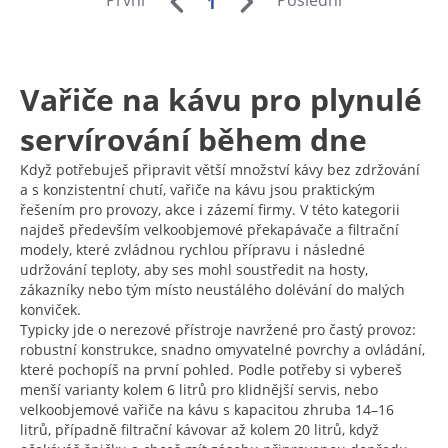
První
Poslední
1
Vařiče na kávu pro plynulé
servírování během dne
Když potřebuješ připravit větší množství kávy bez zdržování
a s konzistentní chutí, vařiče na kávu jsou praktickým
řešením pro provozy, akce i zázemí firmy. V této kategorii
najdeš především velkoobjemové překapávače a filtrační
modely, které zvládnou rychlou přípravu i následné
udržování teploty, aby ses mohl soustředit na hosty,
zákazníky nebo tým místo neustálého dolévání do malých
konviček.
Typicky jde o nerezové přístroje navržené pro častý provoz:
robustní konstrukce, snadno omyvatelné povrchy a ovládání,
které pochopíš na první pohled. Podle potřeby si vybereš
menší varianty kolem 6 litrů pro klidnější servis, nebo
velkoobjemové vařiče na kávu s kapacitou zhruba 14–16
litrů, případně filtrační kávovar až kolem 20 litrů, když