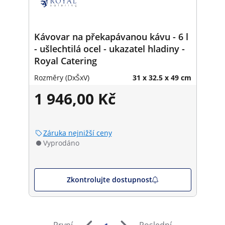
Kávovar na překapávanou kávu - 6 l
- ušlechtilá ocel - ukazatel hladiny -
Royal Catering
Rozměry (DxŠxV)
31 x 32.5 x 49 cm
1 946,00 Kč
Záruka nejnižší ceny
Vyprodáno
Zkontrolujte dostupnost