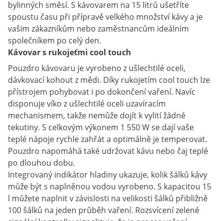
bylinných směsí. S kávovarem na 15 litrů ušetříte
spoustu času při přípravě velkého množství kávy a je
vašim zákazníkům nebo zaměstnancům ideálním
společníkem po celý den.
Kávovar s rukojeťmi cool touch
Pouzdro kávovaru je vyrobeno z ušlechtilé oceli,
dávkovací kohout z mědi. Díky rukojetím cool touch lze
přístrojem pohybovat i po dokončení vaření. Navíc
disponuje víko z ušlechtilé oceli uzavíracím
mechanismem, takže nemůže dojít k vylití žádné
tekutiny. S celkovým výkonem 1 550 W se dají vaše
teplé nápoje rychle zahřát a optimálně je temperovat.
Pouzdro napomáhá také udržovat kávu nebo čaj teplé
po dlouhou dobu.
Integrovaný indikátor hladiny ukazuje, kolik šálků kávy
může být s naplněnou vodou vyrobeno. S kapacitou 15
l můžete naplnit v závislosti na velikosti šálků přibližně
100 šálků na jeden průběh vaření. Rozsvícení zelené