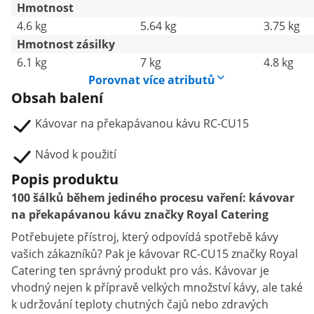
Hmotnost
4.6 kg
5.64 kg
3.75 kg
Hmotnost zásilky
6.1 kg
7 kg
4.8 kg
Porovnat více atributů
Obsah balení
Kávovar na překapávanou kávu RC-CU15
Návod k použití
Popis produktu
100 šálků během jediného procesu vaření: kávovar
na překapávanou kávu značky Royal Catering
Potřebujete přístroj, který odpovídá spotřebě kávy
vašich zákazníků? Pak je kávovar RC-CU15 značky Royal
Catering ten správný produkt pro vás. Kávovar je
vhodný nejen k přípravě velkých množství kávy, ale také
k udržování teploty chutných čajů nebo zdravých