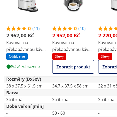
(11)
(10)
2 962,00 Kč
2 952,00 Kč
2 220,0
Kávovar na
Kávovar na
Kávovar 
překapávanou kávu -
překapávanou kávu -
překapáv
15 l - Royal Catering
16 litrů
9 l - Roya
Oblíbené
Slevy
Slevy
Právě zobrazeno
Zobrazit produkt
Zobrazi
Rozměry (DxŠxV)
38 x 37.5 x 61.5 cm
34.7 x 37.5 x 58 cm
32 x 31 x
Barva
Stříbrná
Stříbrná
Stříbrná
Doba vaření [min]
-
50 - 60
-