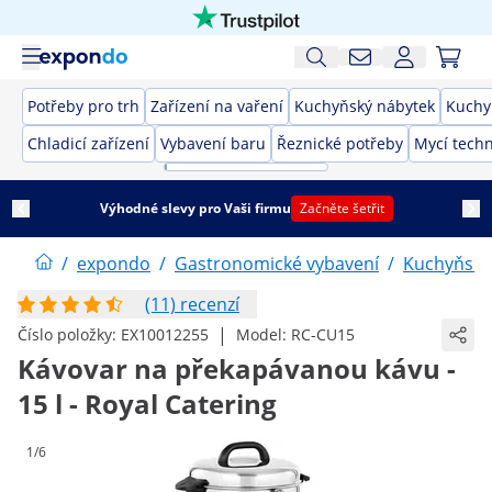
Potřeby pro trh
Zařízení na vaření
Kuchyňský nábytek
Kuchy
Chladicí zařízení
Vybavení baru
Řeznické potřeby
Mycí techn
Výhodné slevy pro Vaši firmu
Začněte šetřit
/
expondo
/
Gastronomické vybavení
/
Kuchyňské
(11) recenzí
|
Číslo položky:
EX10012255
Model:
RC-CU15
Kávovar na překapávanou kávu -
15 l - Royal Catering
1/6