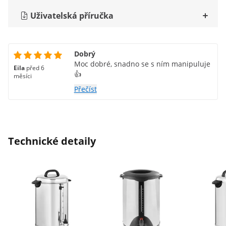
Uživatelská příručka
Dobrý
Moc dobré, snadno se s ním manipuluje
Eila
před 6
👍
měsíci
Přečíst
Technické detaily