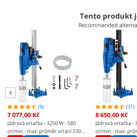
Tento produkt 
Recommended alternati
Autopříslušenství
Dílenské vybavení
Svářečky
Elektrické nář
Ruční nářadí
Výroba
Vakuovačky
Převodník kmitočtu
Zpraco
Výhodné slevy pro Vaši firmu
Začněte šetřit
/
expondo
/
Dílna a nářadí
/
Elektrické nářadí
/
V
(4) recenzí
Číslo položky:
Model:
MSW-CDM 2200D
|
EX10062273
TITAN KIT
Jádrová vrtačka se stojanem v
(9)
(31)
krabici - 2 200 W - 1420 ot/min
7 077,00 Kč
8 650,00 Kč
Jádrová vrtačka - 3250 W - 580
Jádrová vrtačka - 
1/9
ot/min - max. průměr vrtání 230
ot/min - max. prů