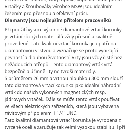
Vrtačky a šroubováky výrobce MSW jsou ideálním
řešením pro přesnou a efektivní práci.
Diamanty jsou nejlepším přítelem pracovníků
Při použití vysoce výkonné diamantové vrtací korunky
je vrtání různých materiálů vždy přesné a kvalitně
provedené. Tato kvalitní vrtací korunka je opatřena
diamantovou vrstvou a vyznačuje se proto vynikající
pevností a dlouhou životností. Vrty jsou vždy čisté bez
nežádoucích otřepů. Tento diamantový vrták vrtá
bezpečně a účinně i ty nejtvrdší materiály.
S průměrem 26 mm a vrtnou hloubkou 300 mm slouží
tato diamantová vrtací korunka jako ideální náhradní
vrták do našich výkonných magnetických resp.
jádrových vrtaček. Dále se může tento vrták používat
ve všech elektrických zařízeních, která jsou vybavena
závitovým připojením 1 1/4" UNC.
Tato kvalitní diamantová vrtací korunka je vyrobena z
tvrzené oceli a zaručuje tak velmi vysokou stabilitu. I při