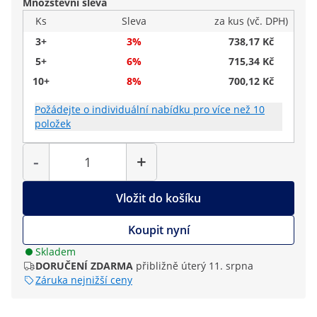
Množstevní sleva
Ks
Sleva
za kus (vč. DPH)
3+
3%
738,17 Kč
5+
6%
715,34 Kč
10+
8%
700,12 Kč
Požádejte o individuální nabídku pro více než 10
položek
Počet
-
+
Vložit do košíku
Koupit nyní
Skladem
DORUČENÍ ZDARMA
přibližně úterý 11. srpna
Záruka nejnižší ceny