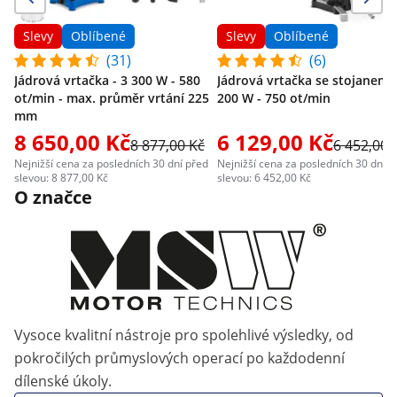
Slevy
Oblíbené
Slevy
Oblíbené
(31)
(6)
Jádrová vrtačka - 3 300 W - 580
Jádrová vrtačka se stojanem -
ot/min - max. průměr vrtání 225
200 W - 750 ot/min
mm
8 650,00 Kč
6 129,00 Kč
8 877,00 Kč
6 452,00 
Nejnižší cena za posledních 30 dní před
Nejnižší cena za posledních 30 dní p
slevou: 8 877,00 Kč
slevou: 6 452,00 Kč
O značce
Vysoce kvalitní nástroje pro spolehlivé výsledky, od
pokročilých průmyslových operací po každodenní
dílenské úkoly.