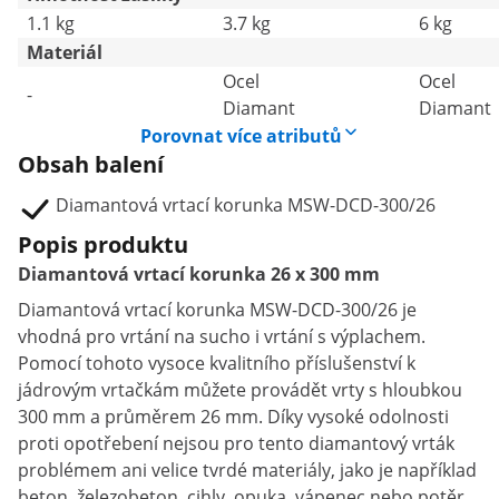
1.1 kg
3.7 kg
6 kg
Materiál
Ocel
Ocel
-
Diamant
Diamant
Porovnat více atributů
Obsah balení
Diamantová vrtací korunka MSW-DCD-300/26
Popis produktu
Diamantová vrtací korunka 26 x 300 mm
Diamantová vrtací korunka MSW-DCD-300/26 je
vhodná pro vrtání na sucho i vrtání s výplachem.
Pomocí tohoto vysoce kvalitního příslušenství k
jádrovým vrtačkám můžete provádět vrty s hloubkou
300 mm a průměrem 26 mm. Díky vysoké odolnosti
proti opotřebení nejsou pro tento diamantový vrták
problémem ani velice tvrdé materiály, jako je například
beton, železobeton, cihly, opuka, vápenec nebo potěr.