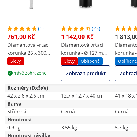
(1)
(23)
761,00 Kč
1 142,00 Kč
1 813,0
Diamantová vrtací
Diamantová vrtací
Diamanto
korunka 26 x 300
korunka - Ø 127 mm
korunka 
mm
- 400 mm
- 450 mm
Slevy
Slevy
Oblíbené
Oblíbené
Právě zobrazeno
Zobrazit produkt
Zobrazi
Rozměry (DxŠxV)
42 x 2.6 x 2.6 cm
12.7 x 12.7 x 40 cm
41 x 18 x
Barva
Stříbrná
Černá
Černá
Hmotnost
0.9 kg
3.55 kg
5.7 kg
Hmotnost zásilky