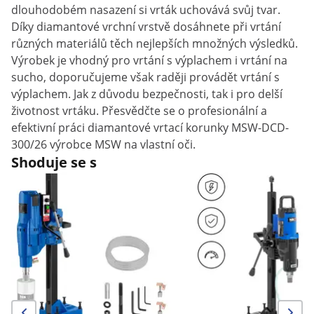
dlouhodobém nasazení si vrták uchovává svůj tvar.
Díky diamantové vrchní vrstvě dosáhnete při vrtání
různých materiálů těch nejlepších množných výsledků.
Výrobek je vhodný pro vrtání s výplachem i vrtání na
sucho, doporučujeme však raději provádět vrtání s
výplachem. Jak z důvodu bezpečnosti, tak i pro delší
životnost vrtáku. Přesvědčte se o profesionální a
efektivní práci diamantové vrtací korunky MSW-DCD-
300/26 výrobce MSW na vlastní oči.
Shoduje se s