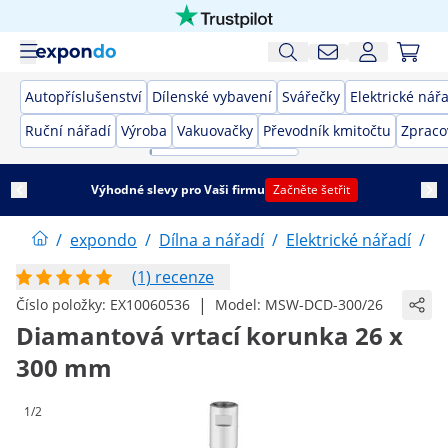
Autopříslušenství
Dílenské vybavení
Svářečky
Elektrické nář
Ruční nářadí
Výroba
Vakuovačky
Převodník kmitočtu
Zpraco
Výhodné slevy pro Vaši firmu
Začněte šetřit
/
expondo
/
Dílna a nářadí
/
Elektrické nářadí
/
V
(1) recenze
|
Číslo položky:
EX10060536
Model:
MSW-DCD-300/26
Diamantová vrtací korunka 26 x
300 mm
1/2