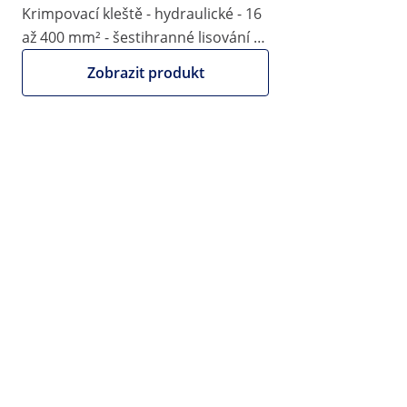
|
Číslo položky:
EX10062810
Model:
MSW-EBAN-1200
Krimpovací kleště - hydraulické - 16
Děrovač - elektrohydraulický - 1
až 400 mm² - šestihranné lisování -
200 W - přenosný
120 kN
Zobrazit produkt
1/5