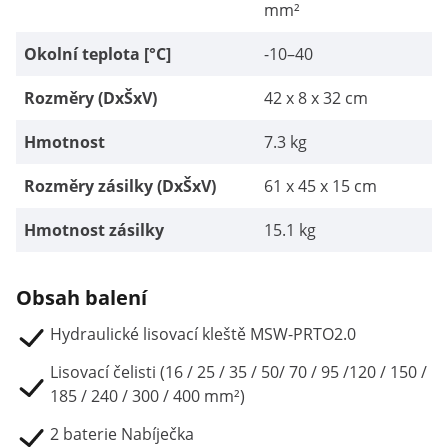
mm²
Okolní teplota [°C]
-10–40
Rozměry (DxŠxV)
42 x 8 x 32 cm
Hmotnost
7.3 kg
Rozměry zásilky (DxŠxV)
61 x 45 x 15 cm
Hmotnost zásilky
15.1 kg
Obsah balení
Hydraulické lisovací kleště MSW-PRTO2.0
Lisovací čelisti (16 / 25 / 35 / 50/ 70 / 95 /120 / 150 /
185 / 240 / 300 / 400 mm²)
2 baterie Nabíječka