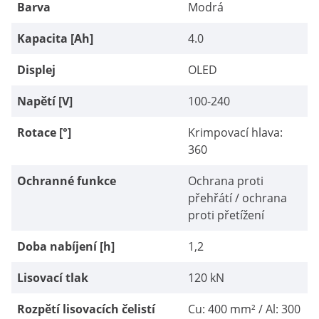
Barva
Modrá
Kapacita [Ah]
4.0
Displej
OLED
Napětí [V]
100-240
Rotace [°]
Krimpovací hlava:
360
Ochranné funkce
Ochrana proti
přehřátí / ochrana
proti přetížení
Doba nabíjení [h]
1,2
Lisovací tlak
120 kN
Rozpětí lisovacích čelistí
Cu: 400 mm² / Al: 300