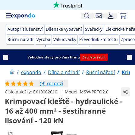
Autopříslušenství
Dílenské vybavení
Svářečky
Elektrické nář
Ruční nářadí
Výroba
Vakuovačky
Převodník kmitočtu
Zpraco
Výhodné slevy pro Vaši firmu
Začněte šetřit
/
expondo
/
Dílna a nářadí
/
Ruční nářadí
/
Krimp
(9) recenzí
|
Číslo položky:
EX10062610
Model:
MSW-PRTO2.0
Krimpovací kleště - hydraulické -
16 až 400 mm² - šestihranné
lisování - 120 kN
1/6