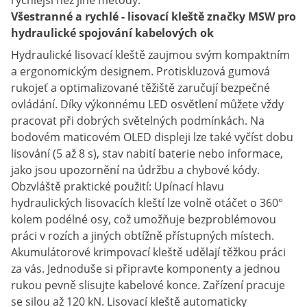
rychlejší než jiné metody.
Všestranné a rychlé - lisovací kleště značky MSW pro
hydraulické spojování kabelových ok
Hydraulické lisovací kleště zaujmou svým kompaktním
a ergonomickým designem. Protiskluzová gumová
rukojeť a optimalizované těžiště zaručují bezpečné
ovládání. Díky výkonnému LED osvětlení můžete vždy
pracovat při dobrých světelných podmínkách. Na
bodovém maticovém OLED displeji lze také vyčíst dobu
lisování (5 až 8 s), stav nabití baterie nebo informace,
jako jsou upozornění na údržbu a chybové kódy.
Obzvláště praktické použití: Upínací hlavu
hydraulických lisovacích kleští lze volně otáčet o 360°
kolem podélné osy, což umožňuje bezproblémovou
práci v rozích a jiných obtížně přístupných místech.
Akumulátorové krimpovací kleště udělají těžkou práci
za vás. Jednoduše si připravte komponenty a jednou
rukou pevně slisujte kabelové konce. Zařízení pracuje
se silou až 120 kN. Lisovací kleště automaticky