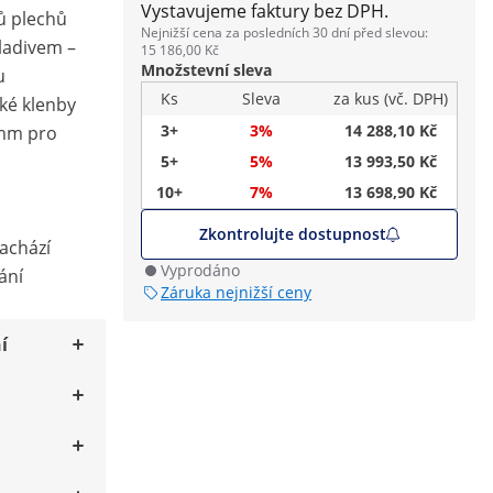
Vystavujeme faktury bez DPH.
lů plechů
Nejnižší cena za posledních 30 dní před slevou:
ladivem –
15 186,00 Kč
Množstevní sleva
u
Ks
Sleva
za kus (vč. DPH)
lké klenby
3+
3%
14 288,10 Kč
 mm pro
5+
5%
13 993,50 Kč
10+
7%
13 698,90 Kč
Zkontrolujte dostupnost
nachází
Vyprodáno
ání
Záruka nejnižší ceny
í