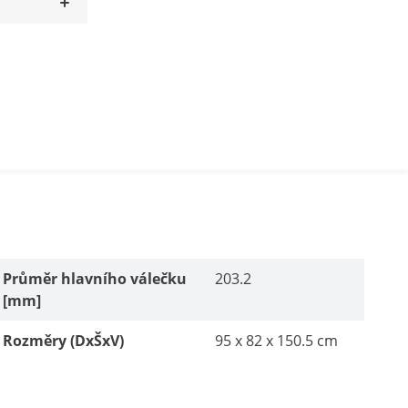
Průměr hlavního válečku
203.2
[mm]
Rozměry (DxŠxV)
95 x 82 x 150.5 cm