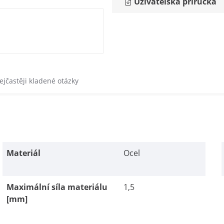
Uživatelská příručka
ejčastěji kladené otázky
Materiál
Ocel
Maximální síla materiálu
1,5
[mm]