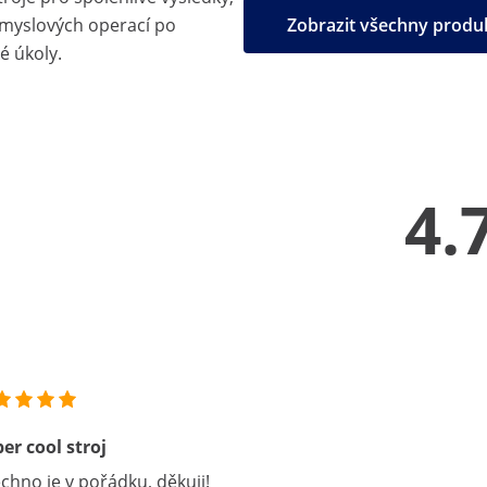
ůmyslových operací po
Zobrazit všechny prod
é úkoly.
4.
er cool stroj
chno je v pořádku, děkuji!