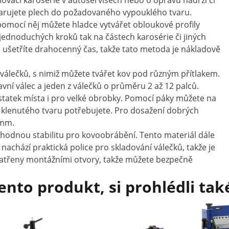
novaci karosérie v autoservisech nebo o opravu nádrží či
varujete plech do požadovaného vypouklého tvaru.
pomocí něj můžete hladce vytvářet obloukové profily
 jednoduchých kroků tak na částech karosérie či jiných
ušetříte drahocenný čas, takže tato metoda je nákladově
 válečků, s nimiž můžete tvářet kov pod různým přítlakem.
ní válec a jeden z válečků o průměru 2 až 12 palců.
ostatek místa i pro velké obrobky. Pomocí páky můžete na
o klenutého tvaru potřebujete. Pro dosažení dobrých
 mm.
 vhodnou stabilitu pro kovoobrábění. Tento materiál dále
nachází praktická police pro skladování válečků, takže je
patřeny montážními otvory, takže můžete bezpečně
tento produkt, si prohlédli tak