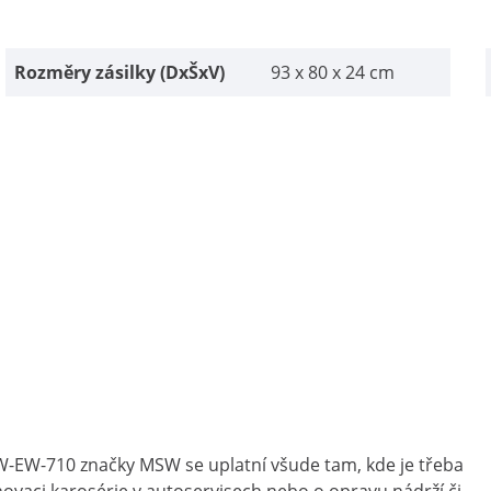
Rozměry zásilky (DxŠxV)
93 x 80 x 24 cm
W-EW-710 značky MSW se uplatní všude tam, kde je třeba