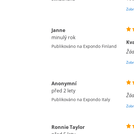
Zobr
Janne
minulý rok
Kva
Publikováno na Expondo Finland
Žád
Zobr
Anonymní
před 2 lety
Žád
Publikováno na Expondo Italy
Zobr
Ronnie Taylor