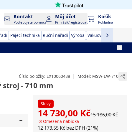
Kontakt
Můj účet
Košík
Potřebujete pomoc?
Přihlásit/registrovat
Pokladna
řadí
Pájecí technika
Ruční nářadí
Výroba
Vakuovačky
Převodník
|
Číslo položky:
EX10060488
Model:
MSW-EW-710
 stroj - 710 mm
Slevy
14 730,00 Kč
15 186,00 Kč
Omezená nabídka
12 173,55 Kč bez DPH (21%)