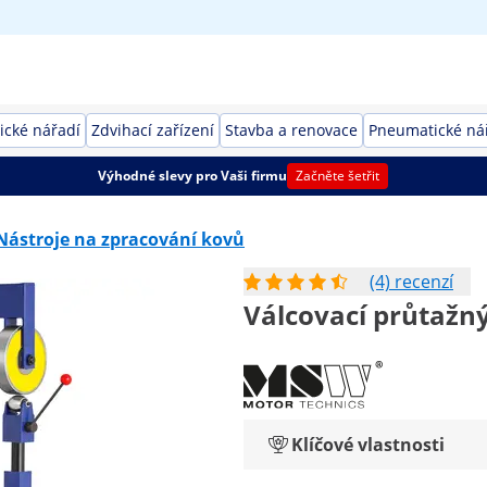
rické nářadí
Zdvihací zařízení
Stavba a renovace
Pneumatické ná
Výhodné slevy pro Vaši firmu
Začněte šetřit
Nástroje na zpracování kovů
(4) recenzí
Válcovací průtažný
Klíčové vlastnosti