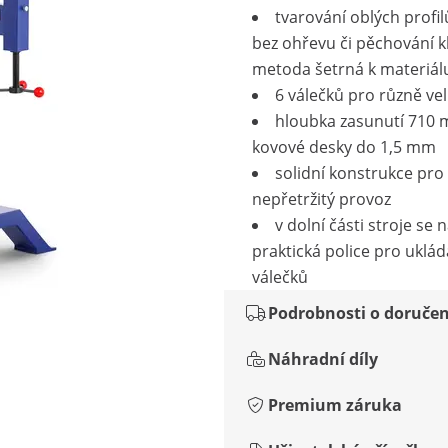
tvarování oblých profi
bez ohřevu či pěchování k
metoda šetrná k materiál
6 válečků pro různě ve
hloubka zasunutí 710
kovové desky do 1,5 mm
solidní konstrukce pro
nepřetržitý provoz
v dolní části stroje se 
praktická police pro uklád
válečků
Podrobnosti o doručen
Náhradní díly
Premium záruka