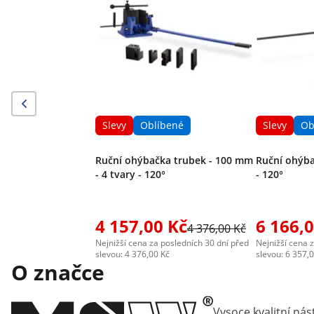
Slevy
Oblíbené
Slevy
Ob
Ruční ohýbačka trubek - 100 mm
Ruční ohýba
- 4 tvary - 120°
- 120°
4 157,00 Kč
6 166,
4 376,00 Kč
Nejnižší cena za posledních 30 dní před
Nejnižší cena 
slevou: 4 376,00 Kč
slevou: 6 357,
O značce
Vysoce kvalitní nás