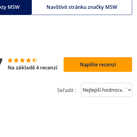
ukty MSW
Navštívit stránku značky MSW
7
Napište recenzi
Na základě 4 recenzí
Sort reviews
Seřadit :