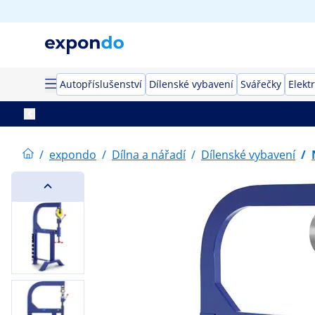
Autopříslušenství
Dílenské vybavení
Svářečky
Elekt
/
expondo
/
Dílna a nářadí
/
Dílenské vybavení
/