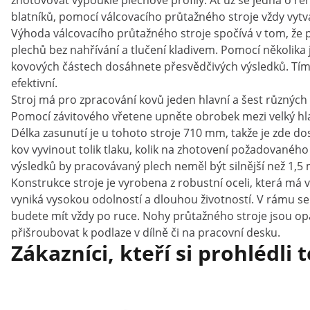
zhotovovat vypouklé plechové profily. Ať už se jedná o re
blatníků, pomocí válcovacího průtažného stroje vždy vyt
Výhoda válcovacího průtažného stroje spočívá v tom, že 
plechů bez nahřívání a tlučení kladivem. Pomocí několika
kovových částech dosáhnete přesvědčivých výsledků. Tím 
efektivní.
Stroj má pro zpracování kovů jeden hlavní a šest různých
Pomocí závitového vřetene upněte obrobek mezi velký hlav
Délka zasunutí je u tohoto stroje 710 mm, takže je zde d
kov vyvinout tolik tlaku, kolik na zhotovení požadovanéh
výsledků by pracovávaný plech neměl být silnější než 1,5
Konstrukce stroje je vyrobena z robustní oceli, která má
vyniká vysokou odolností a dlouhou životností. V rámu se 
budete mít vždy po ruce. Nohy průtažného stroje jsou o
přišroubovat k podlaze v dílně či na pracovní desku.
Zákazníci, kteří si prohlédli 