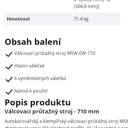
(304,8 mm)]
Hmotnost
71.4 kg
Obsah balení
Válcovací průtažný stroj MSW-EW-710
Hlavní váleček
6 vyměnitelných válečků
Návod k použití
Popis produktu
Válcovací průtažný stroj - 710 mm
Autokarosářský a klempířský válcovací průtažný stroj MS