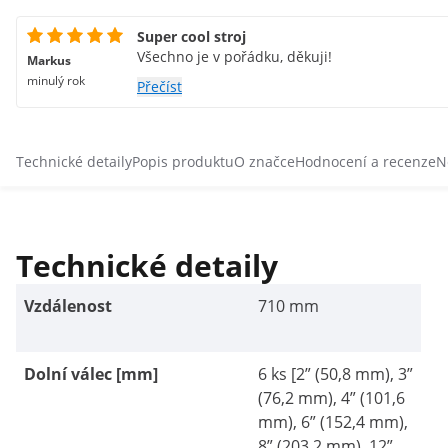
Super cool stroj
Všechno je v pořádku, děkuji!
Markus
minulý rok
Přečíst
Technické detaily
Popis produktu
O značce
Hodnocení a recenze
N
Technické detaily
Vzdálenost
710 mm
Dolní válec [mm]
6 ks [2” (50,8 mm), 3”
(76,2 mm), 4” (101,6
mm), 6” (152,4 mm),
8” (203,2 mm), 12”