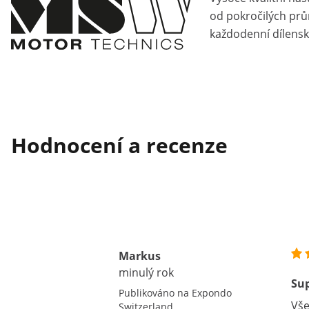
od pokročilých pr
každodenní dílensk
Hodnocení a recenze
Markus
minulý rok
Sup
Publikováno na Expondo
Vše
Switzerland