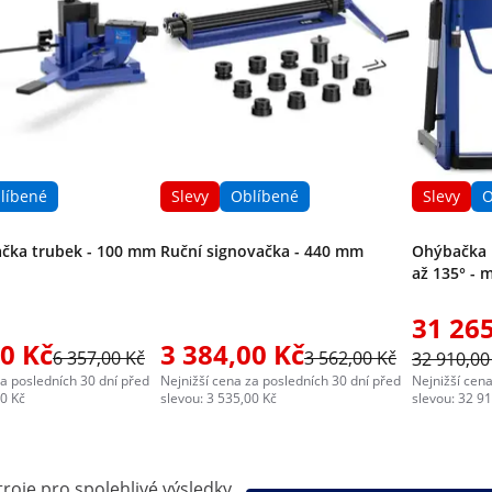
líbené
Slevy
Oblíbené
Slevy
O
čka trubek - 100 mm
Ruční signovačka - 440 mm
Ohýbačka p
až 135° - 
31 265
00 Kč
3 384,00 Kč
6 357,00 Kč
3 562,00 Kč
32 910,00
za posledních 30 dní před
Nejnižší cena za posledních 30 dní před
Nejnižší cena
00 Kč
slevou: 3 535,00 Kč
slevou: 32 9
troje pro spolehlivé výsledky,