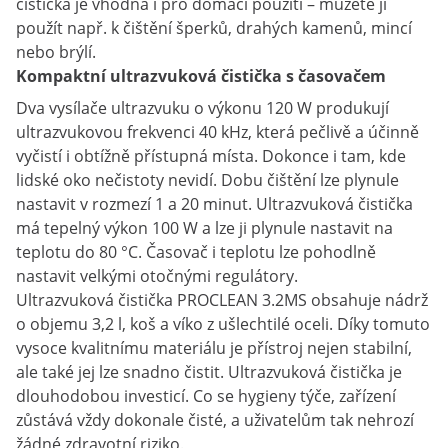
čistička je vhodná i pro domácí použití – můžete ji
použít např. k čištění šperků, drahých kamenů, mincí
nebo brýlí.
Kompaktní ultrazvuková čistička s časovačem
Dva vysílače ultrazvuku o výkonu 120 W produkují
ultrazvukovou frekvenci 40 kHz, která pečlivě a účinně
vyčistí i obtížně přístupná místa. Dokonce i tam, kde
lidské oko nečistoty nevidí. Dobu čištění lze plynule
nastavit v rozmezí 1 a 20 minut. Ultrazvuková čistička
má tepelný výkon 100 W a lze ji plynule nastavit na
teplotu do 80 °C. Časovač i teplotu lze pohodlně
nastavit velkými otočnými regulátory.
Ultrazvuková čistička PROCLEAN 3.2MS obsahuje nádrž
o objemu 3,2 l, koš a víko z ušlechtilé oceli. Díky tomuto
vysoce kvalitnímu materiálu je přístroj nejen stabilní,
ale také jej lze snadno čistit. Ultrazvuková čistička je
dlouhodobou investicí. Co se hygieny týče, zařízení
zůstává vždy dokonale čisté, a uživatelům tak nehrozí
žádné zdravotní riziko.