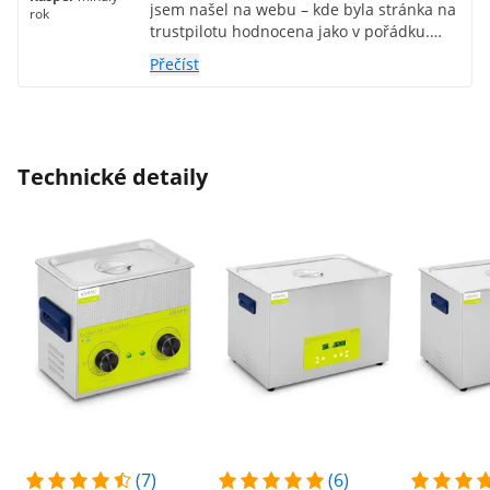
jsem našel na webu – kde byla stránka na
rok
trustpilotu hodnocena jako v pořádku.
Zboží dorazilo rychle a vše bylo tak, jak
Přečíst
jsem očekával. Bezpečně zabaleno a
výrobek funguje jak má. Velmi bych tento
produkt doporučil.
Technické detaily
(7)
(6)