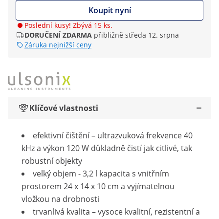
Koupit nyní
Poslední kusy! Zbývá 15 ks.
DORUČENÍ ZDARMA
přibližně středa 12. srpna
Záruka nejnižší ceny
Klíčové vlastnosti
efektivní čištění – ultrazvuková frekvence 40
kHz a výkon 120 W důkladně čistí jak citlivé, tak
robustní objekty
velký objem - 3,2 l kapacita s vnitřním
prostorem 24 x 14 x 10 cm a vyjímatelnou
vložkou na drobnosti
trvanlivá kvalita – vysoce kvalitní, rezistentní a