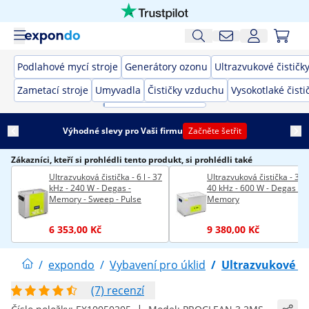
Podlahové mycí stroje
Generátory ozonu
Ultrazvukové čističk
Zametací stroje
Umyvadla
Čističky vzduchu
Vysokotlaké čisti
Výhodné slevy pro Vaši firmu
Začněte šetřit
Zákazníci, kteří si prohlédli tento produkt, si prohlédli také
Ultrazvuková čistička - 6 l - 37
Ultrazvuková čistička - 30 l
kHz - 240 W - Degas -
40 kHz - 600 W - Degas -
Memory - Sweep - Pulse
Memory
6 353,00 Kč
9 380,00 Kč
/
expondo
/
Vybavení pro úklid
/
Ultrazvukové či
(7) recenzí