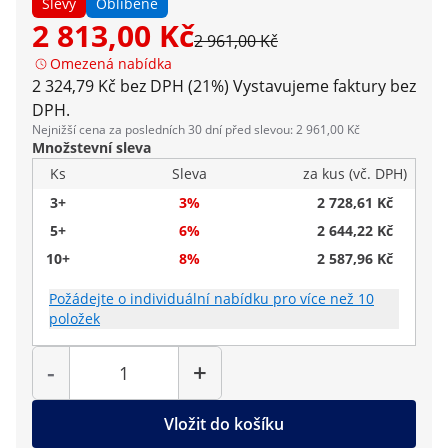
Slevy
Oblíbené
2 813,00 Kč
2 961,00 Kč
Omezená nabídka
2 324,79 Kč bez DPH (21%)
Vystavujeme faktury bez
DPH.
Nejnižší cena za posledních 30 dní před slevou: 2 961,00 Kč
Množstevní sleva
Ks
Sleva
za kus (vč. DPH)
3+
3%
2 728,61 Kč
5+
6%
2 644,22 Kč
10+
8%
2 587,96 Kč
Požádejte o individuální nabídku pro více než 10
položek
Počet
-
+
Vložit do košíku