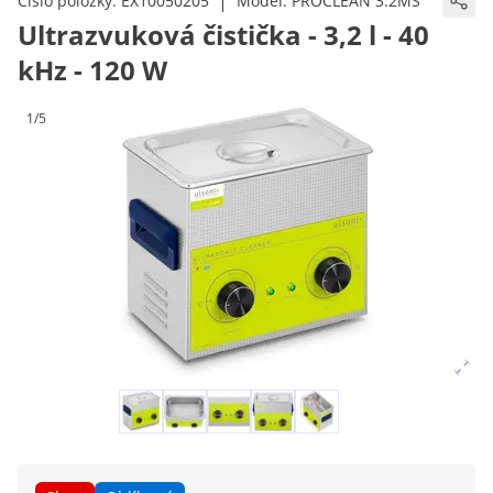
|
Číslo položky:
EX10050205
Model:
PROCLEAN 3.2MS
Ultrazvuková čistička - 3,2 l - 40
kHz - 120 W
1/5