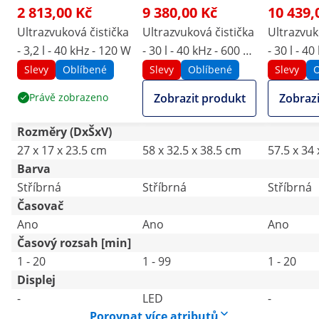
2 813,00 Kč
9 380,00 Kč
10 439,
Ultrazvuková čistička
Ultrazvuková čistička
Ultrazvuk
- 3,2 l - 40 kHz - 120 W
- 30 l - 40 kHz - 600 W
- 30 l - 4
- Degas - Memory
Slevy
Oblíbené
Slevy
Oblíbené
Slevy
O
Právě zobrazeno
Zobrazit produkt
Zobrazi
Rozměry (DxŠxV)
27 x 17 x 23.5 cm
58 x 32.5 x 38.5 cm
57.5 x 34
Barva
Stříbrná
Stříbrná
Stříbrná
Časovač
Ano
Ano
Ano
Časový rozsah [min]
1 - 20
1 - 99
1 - 20
Displej
-
LED
-
Porovnat více atributů