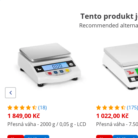
Tento produkt 
Recommended alternati
Váhy
Laboratorní přístroje
Měřicí technika
Laboratorní zdroje napájení
Laboratorní potřeby
Výhodné slevy pro Vaši firmu
Začněte šetřit
Zákazníci, kteří si prohlédli tento produkt, si prohlédli také
Přesná váha - 200 g / 0,001 g
Přesná váha - 2000 g / 0,0
- bílá
- LCD
2 686,00 Kč
1 849,00 Kč
(18)
(175
1 849,00 Kč
1 022,00 Kč
/
expondo
/
Měřící technika
/
Váhy
/
Přesné váh
Přesná váha - 2000 g / 0,05 g - LCD
Přesná váha - 7.50
(3) recenzí