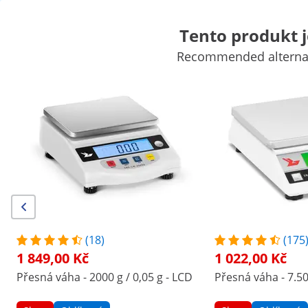
Tento produkt 
Recommended alternati
Váhy
Laboratorní přístroje
Měřicí technika
Laboratorní zdroje napájení
Laboratorní potřeby
Výhodné slevy pro Vaši firmu
Začněte šetřit
Zákazníci, kteří si prohlédli tento produkt, si prohlédli také
Přesná váha - 200 g / 0,001 g
Přesná váha - 2000 g / 0,0
- bílá
- LCD
2 686,00 Kč
1 849,00 Kč
(18)
(175
1 849,00 Kč
1 022,00 Kč
/
expondo
/
Měřící technika
/
Váhy
/
Přesné váh
Přesná váha - 2000 g / 0,05 g - LCD
Přesná váha - 7.50
(1) recenze