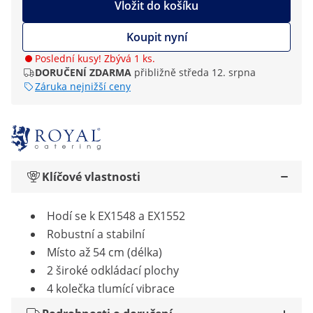
Vložit do košíku
Koupit nyní
Poslední kusy! Zbývá 1 ks.
DORUČENÍ ZDARMA
přibližně středa 12. srpna
Záruka nejnižší ceny
Klíčové vlastnosti
Hodí se k EX1548 a EX1552
Robustní a stabilní
Místo až 54 cm (délka)
2 široké odkládací plochy
4 kolečka tlumící vibrace