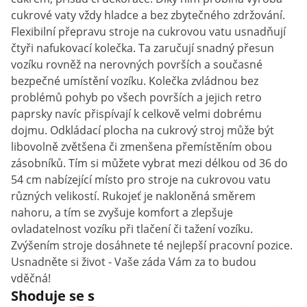
cukrové vaty vždy hladce a bez zbytečného zdržování.
Flexibilní přepravu stroje na cukrovou vatu usnadňují
čtyři nafukovací kolečka. Ta zaručují snadný přesun
vozíku rovněž na nerovných površích a současné
bezpečné umístění vozíku. Kolečka zvládnou bez
problémů pohyb po všech površích a jejich retro
paprsky navíc přispívají k celkově velmi dobrému
dojmu. Odkládací plocha na cukrový stroj může být
libovolně zvětšena či zmenšena přemístěním obou
zásobníků. Tím si můžete vybrat mezi délkou od 36 do
54 cm nabízející místo pro stroje na cukrovou vatu
různých velikostí. Rukojeť je nakloněná směrem
nahoru, a tím se zvyšuje komfort a zlepšuje
ovladatelnost vozíku při tlačení či tažení vozíku.
Zvýšením stroje dosáhnete té nejlepší pracovní pozice.
Usnadněte si život - Vaše záda Vám za to budou
vděčná!
Shoduje se s