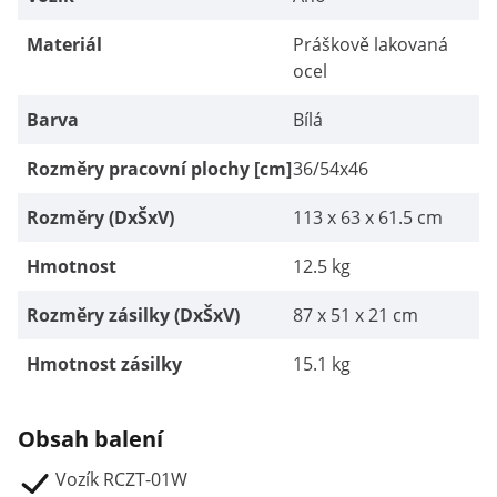
Materiál
Práškově lakovaná
ocel
Barva
Bílá
Rozměry pracovní plochy [cm]
36/54x46
Rozměry (DxŠxV)
113 x 63 x 61.5 cm
Hmotnost
12.5 kg
Rozměry zásilky (DxŠxV)
87 x 51 x 21 cm
Hmotnost zásilky
15.1 kg
Obsah balení
Vozík RCZT-01W