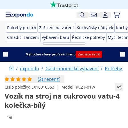
Potřeby pro trh
Zařízení na vaření
Kuchyňský nábytek
Kuchy
Chladicí zařízení
Vybavení baru
Řeznické potřeby
Mycí techn
Výhodné slevy pro Vaši firmu
Začněte šetřit
/
expondo
/
Gastronomické vybavení
/
Potřeby pr
(2) recenzí
|
Číslo položky:
EX10010553
Model:
RCZT-01W
Vozík na stroj na cukrovou vatu-4
kolečka-bílý
1/6