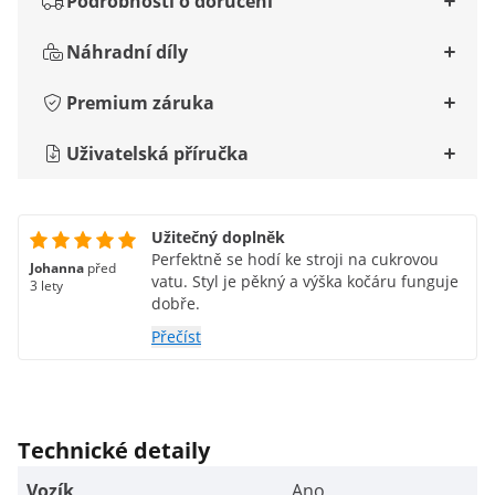
Podrobnosti o doručení
Náhradní díly
Premium záruka
Uživatelská příručka
Užitečný doplněk
Perfektně se hodí ke stroji na cukrovou
Johanna
před
vatu. Styl je pěkný a výška kočáru funguje
3 lety
dobře.
Přečíst
Technické detaily
Vozík
Ano