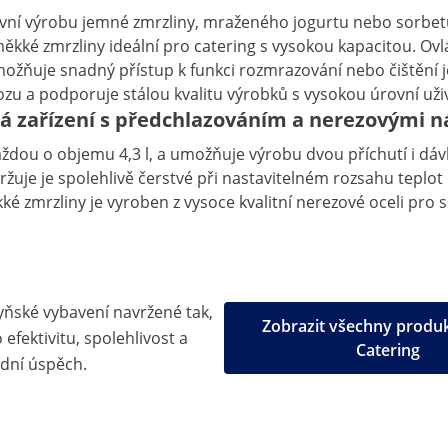
ivní výrobu jemné zmrzliny, mraženého jogurtu nebo sorbetu
ěkké zmrzliny ideální pro catering s vysokou kapacitou. Ov
umožňuje snadný přístup k funkci rozmrazování nebo čištění 
 a podporuje stálou kvalitu výrobků s vysokou úrovní uživa
ká zařízení s předchlazováním a nerezovými 
ždou o objemu 4,3 l, a umožňuje výrobu dvou příchutí i dáv
uje je spolehlivě čerstvé při nastavitelném rozsahu teplot o
é zmrzliny je vyroben z vysoce kvalitní nerezové oceli pro 
yňské vybavení navržené tak,
Zobrazit všechny produ
efektivitu, spolehlivost a
Catering
dní úspěch.