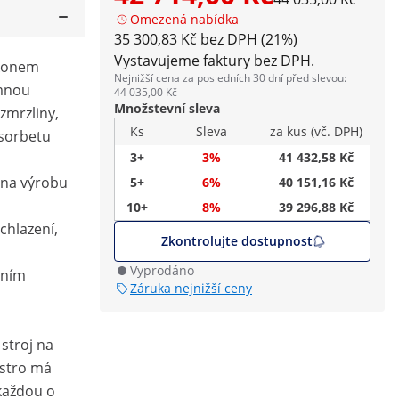
Omezená nabídka
35 300,83 Kč bez DPH (21%)
Vystavujeme faktury bez DPH.
íkonem
Nejnižší cena za posledních 30 dní před slevou:
emnou
44 035,00 Kč
Množstevní sleva
 zmrzliny,
Ks
Sleva
za kus (vč. DPH)
sorbetu
3+
3%
41 432,58 Kč
 na výrobu
5+
6%
40 151,16 Kč
10+
8%
39 296,88 Kč
chlazení,
Zkontrolujte dostupnost
Vyprodáno
dním
Záruka nejnižší ceny
stroj na
astro má
každou o