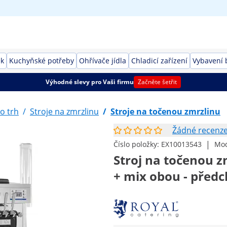
ek
Kuchyňské potřeby
Ohřívače jídla
Chladicí zařízení
Vybavení 
Výhodné slevy pro Vaši firmu
Začněte šetřit
o trh
/
Stroje na zmrzlinu
/
Stroje na točenou zmrzlinu
Žádné recenz
|
Číslo položky:
EX10013543
Mod
Stroj na točenou zm
+ mix obou - předc