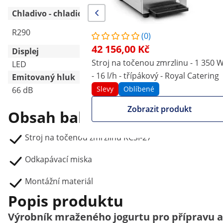
Chladivo - chladicí kapalina
R290
R290
(0)
42 156,00 Kč
Displej
Stroj na točenou zmrzlinu - 1 350 
LED
LED
- 16 l/h - třípákový - Royal Catering
Emitovaný hluk
Slevy
Oblíbené
66 dB
66 dB
Zobrazit produkt
Obsah balení
Stroj na točenou zmrzlinu RCSI-27
Odkapávací miska
Montážní materiál
Popis produktu
Výrobník mraženého jogurtu pro přípravu a