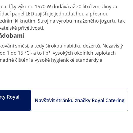
 a díky výkonu 1670 W dodává až 20 litrů zmrzliny za
ládací panel LED zajišťuje jednoduchou a přesnou
jedním kliknutím. Stroj na výrobu mraženého jogurtu tak
telské přívětivosti.
nádobami
kování směsí, a tedy širokou nabídku dezertů. Nezávislý
d 1 do 15 °C - a to i při vysokých okolních teplotách
snadné čištění a vysoké hygienické standardy a
kty Royal
Navštívit stránku značky Royal Catering