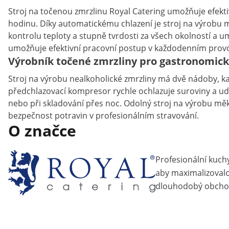
Stroj na točenou zmrzlinu Royal Catering umožňuje efekt
hodinu. Díky automatickému chlazení je stroj na výrobu m
kontrolu teploty a stupně tvrdosti za všech okolností a 
umožňuje efektivní pracovní postup v každodenním provozu
Výrobník točené zmrzliny pro gastronomic
Stroj na výrobu nealkoholické zmrzliny má dvě nádoby, ka
předchlazovací kompresor rychle ochlazuje suroviny a udrž
nebo při skladování přes noc. Odolný stroj na výrobu měkk
bezpečnost potravin v profesionálním stravování.
O značce
Profesionální kuch
aby maximalizovalo 
dlouhodobý obcho