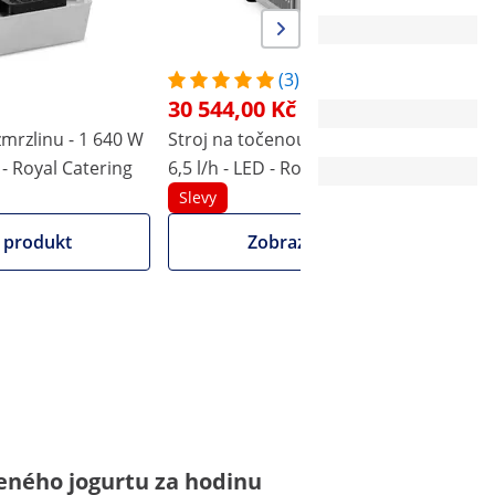
Bílá
R290
R290
(3)
30 544,00 Kč
zmrzlinu - 1 640 W
Stroj na točenou zmrzlinu - 800 W -
S
LED
LED
ý - Royal Catering
6,5 l/h - LED - Royal Catering
1
p
Slevy
66 dB
66 dB
 produkt
Zobrazit produkt
eného jogurtu za hodinu