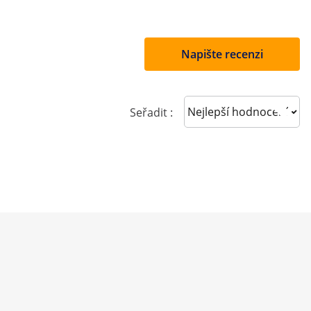
Napište recenzi
Sort reviews
Seřadit :