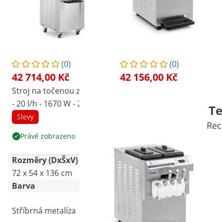
(0)
(0)
42 714,00 Kč
42 156,00 Kč
Stroj na točenou zmrzlinu
Stroj na točenou zmrzlinu
- 20 l/h - 1670 W - 2
- 1 350 W - 16 l/h -
Te
příchutě + mix obou -
třípákový - Royal Catering
Slevy
Slevy
Oblíbené
Rec
předchlazení - Royal
Právě zobrazeno
Zobrazit produkt
Catering
Rozměry (DxŠxV)
72 x 54 x 136 cm
76.5 x 41.5 x 75.5 cm
Barva
Černá
Stříbrná metalíza
Stříbrná metalíza