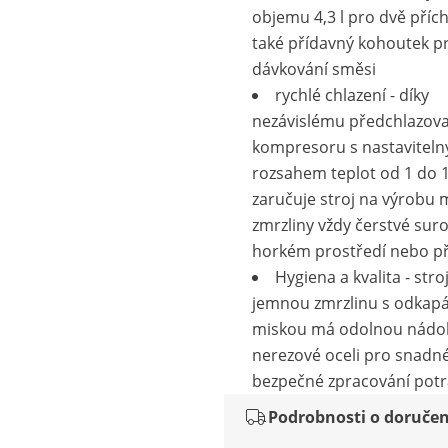
objemu 4,3 l pro dvě přích
také přídavný kohoutek p
dávkování směsi
rychlé chlazení - díky
nezávislému předchlazov
kompresoru s nastavitel
rozsahem teplot od 1 do 
zaručuje stroj na výrobu
zmrzliny vždy čerstvé surov
horkém prostředí nebo p
Hygiena a kvalita - stro
jemnou zmrzlinu s odkapá
miskou má odolnou nádo
nerezové oceli pro snadné
bezpečné zpracování potr
Podrobnosti o doručen