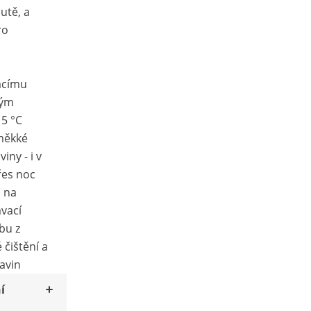
utě, a
ro
acímu
ným
15 °C
 měkké
iny - i v
řes noc
j na
vací
bu z
 čištění a
avin
í