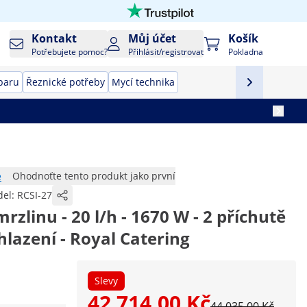
Kontakt
Můj účet
Košík
Potřebujete pomoc?
Přihlásit/registrovat
Pokladna
baru
Řeznické potřeby
Mycí technika
e
Ohodnoťte tento produkt jako první
el:
RCSI-27
rzlinu - 20 l/h - 1670 W - 2 příchutě
hlazení - Royal Catering
Slevy
42 714,00 Kč
44 035,00 Kč