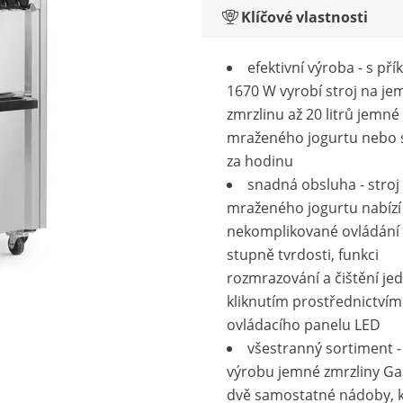
Klíčové vlastnosti
efektivní výroba - s př
1670 W vyrobí stroj na j
zmrzlinu až 20 litrů jemné
mraženého jogurtu nebo 
za hodinu
snadná obsluha - stroj
mraženého jogurtu nabízí
nekomplikované ovládání 
stupně tvrdosti, funkci
rozmrazování a čištění je
kliknutím prostřednictvím
ovládacího panelu LED
všestranný sortiment - 
výrobu jemné zmrzliny G
dvě samostatné nádoby, 