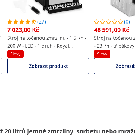
R290
R600A
(27)
(0)
R600A
7 023,00 Kč
48 591,00 Kč
W
Stroj na točenou zmrzlinu - 1.5 l/h -
Stroj na točenou 
LED
LED
200 W - LED - 1 druh - Royal
- 23 l/h - třípákov
Catering
Slevy
Slevy
60 dB
65 dB
Porovnat více atributů
Zobrazit produkt
Zobrazit
ž 20 litrů jemné zmrzliny, sorbetu nebo mraž