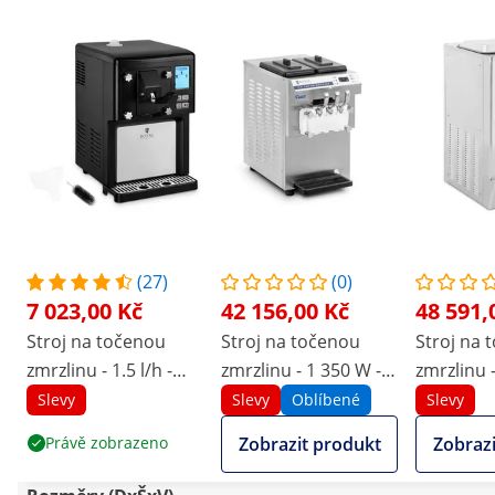
(27)
(0)
7 023,00 Kč
42 156,00 Kč
48 591,
Stroj na točenou
Stroj na točenou
Stroj na 
zmrzlinu - 1.5 l/h -
zmrzlinu - 1 350 W -
zmrzlinu 
200 W - LED - 1 druh -
16 l/h - třípákový -
23 l/h - t
Slevy
Slevy
Oblíbené
Slevy
Royal Catering
Royal Catering
Royal Cat
Právě zobrazeno
Zobrazit produkt
Zobrazi