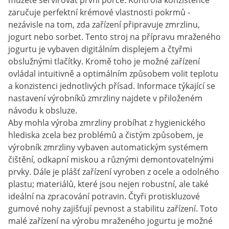
můžete servírovat první porce. Kontrola konzistence
zaručuje perfektní krémové vlastnosti pokrmů -
nezávisle na tom, zda zařízení připravuje zmrzlinu,
jogurt nebo sorbet. Tento stroj na přípravu mraženého
jogurtu je vybaven digitálním displejem a čtyřmi
obslužnými tlačítky. Kromě toho je možné zařízení
ovládal intuitivně a optimálním způsobem volit teplotu
a konzistenci jednotlivých přísad. Informace týkající se
nastavení výrobníků zmrzliny najdete v přiloženém
návodu k obsluze.
Aby mohla výroba zmrzliny probíhat z hygienického
hlediska zcela bez problémů a čistým způsobem, je
výrobník zmrzliny vybaven automatickým systémem
čištění, odkapní miskou a různými demontovatelnými
prvky. Dále je plášť zařízení vyroben z ocele a odolného
plastu; materiálů, které jsou nejen robustní, ale také
ideální na zpracování potravin. Čtyři protiskluzové
gumové nohy zajišťují pevnost a stabilitu zařízení. Toto
malé zařízení na výrobu mraženého jogurtu je možné