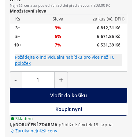
Nejnižší cena za posledních 30 dní před slevou: 7 803,00 Kč
Množstevní sleva
Ks
Sleva
za kus (vč. DPH)
3+
3%
6 812,31 Kč
5+
5%
6 671,85 Kč
10+
7%
6 531,39 Kč
Požádejte o individuální nabídku pro více než 10
položek
Počet
-
+
Vložit do košíku
Koupit nyní
Skladem
DORUČENÍ ZDARMA
přibližně čtvrtek 13. srpna
Záruka nejnižší ceny