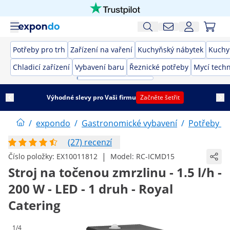
Potřeby pro trh
Zařízení na vaření
Kuchyňský nábytek
Kuchy
Chladicí zařízení
Vybavení baru
Řeznické potřeby
Mycí techn
Výhodné slevy pro Vaši firmu
Začněte šetřit
/
expondo
/
Gastronomické vybavení
/
Potřeby pr
(27) recenzí
|
Číslo položky:
EX10011812
Model:
RC-ICMD15
Stroj na točenou zmrzlinu - 1.5 l/h -
200 W - LED - 1 druh - Royal
Catering
1/4