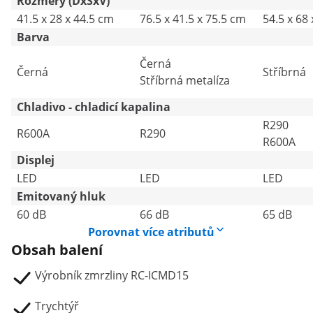
Rozměry (DxŠxV)
41.5 x 28 x 44.5 cm
76.5 x 41.5 x 75.5 cm
54.5 x 68
Barva
Černá
Černá
Stříbrná
Stříbrná metalíza
Chladivo - chladicí kapalina
R290
R600A
R290
R600A
Displej
LED
LED
LED
Emitovaný hluk
60 dB
66 dB
65 dB
Porovnat více atributů
Obsah balení
Výrobník zmrzliny RC-ICMD15
Trychtýř