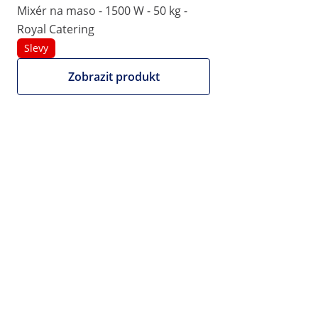
|
Číslo položky:
EX10012295
Model:
RCBC-6.1
Mixér na maso - 1500 W - 50 kg -
Stolní kutr - 1400 U/min - Royal
Royal Catering
Catering - 6 l
Slevy
Zobrazit produkt
1/7