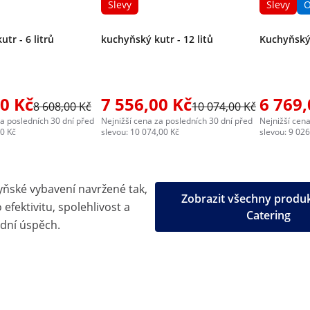
Slevy
Slevy
O
tr - 6 litrů
kuchyňský kutr - 12 litů
Kuchyňský 
00 Kč
7 556,00 Kč
6 769,
8 608,00 Kč
10 074,00 Kč
za posledních 30 dní před
Nejnižší cena za posledních 30 dní před
Nejnižší cena
00 Kč
slevou: 10 074,00 Kč
slevou: 9 026
yňské vybavení navržené tak,
Zobrazit všechny produ
efektivitu, spolehlivost a
Catering
dní úspěch.