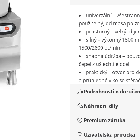
univerzální – všestran
použitelný, od masa po ze
prostorný – velký objem
silný – výkonný 1500 m
1500/2800 ot/min
snadná údržba – pouz
čepel z ušlechtilé oceli
praktický – otvor pro 
a průhledné víko se stěr
Podrobnosti o doručen
Náhradní díly
Premium záruka
Uživatelská příručka