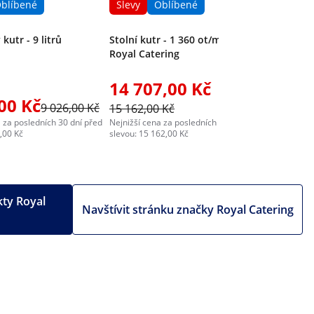
blíbené
Slevy
Oblíbené
kutr - 9 litrů
Stolní kutr - 1 360 ot/min - 5 l -
Royal Catering
14 707,00 Kč
00 Kč
9 026,00 Kč
15 162,00 Kč
 za posledních 30 dní před
Nejnižší cena za posledních 30 dní před
,00 Kč
slevou: 15 162,00 Kč
kty Royal
Navštívit stránku značky Royal Catering