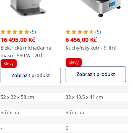
(5)
(5)
16 495,00 Kč
6 456,00 Kč
Elektrická míchačka na
Kuchyňský kutr - 6 litrů
maso - 550 W - 20 l
Slevy
Slevy
Zobrazit produkt
Zobrazit produkt
52 x 32 x 58 cm
32 x 49.5 x 41 cm
Stříbrná
Stříbrná
-
6 l