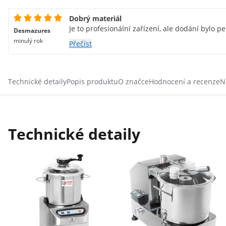
Dobrý materiál
Je to profesionální zařízení, ale dodání bylo pe
Desmazures
minulý rok
Přečíst
Technické detaily
Popis produktu
O značce
Hodnocení a recenze
N
Technické detaily