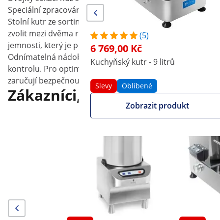
Speciální zpracování nože zaručuje dlouhodobě perfektní 
Stolní kutr ze sortimentu řeznických potřeb značky Royal
zvolit mezi dvěma rychlostmi otáčení (1500/2800 ot/min) a
(5)
jemnosti, který je pro vás ideální, a během několika málo
6 769,00 Kč
Odnímatelná nádoba na přípravu potravin má celkový obje
Kuchyňský kutr - 9 litrů
kontrolu. Pro optimální pohled do nádoby je ve víku inte
zaručují bezpečnou a pohodlnou přepravu.
Slevy
Oblíbené
Zákazníci, kteří si prohlédli 
Zobrazit produkt