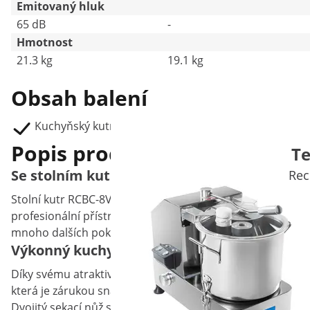
Emitovaný hluk
65 dB
-
Hmotnost
21.3 kg
19.1 kg
Obsah balení
Kuchyňský kutr RCBC-8V2Návod k použití
Popis produktu
Te
Se stolním kutrem připravíte jemně nasek
Rec
Stolní kutr RCBC-8V2 značky Royal Catering byl navržen
profesionální přístroj je ideální pro sekání a současné mí
mnoho dalších pokrmů. Vychutnejte si přednosti tohoto 
Výkonný kuchyňský kutr pro potřebu vaší 
Díky svému atraktivnímu a praktickému designu lze kuchyň
která je zárukou snadného čištění. Čtyři protiskluzové gu
Dvojitý sekací nůž se ideální hodí mletí nebo hrubé sekání 