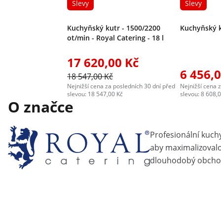
Slevy
Slevy
Kuchyňský kutr - 1500/2200
Kuchyňský ku
ot/min - Royal Catering - 18 l
17 620,00 Kč
6 456,
18 547,00 Kč
Nejnižší cena za posledních 30 dní před
Nejnižší cena 
slevou: 18 547,00 Kč
slevou: 8 608,
O značce
Profesionální kuch
aby maximalizovalo 
dlouhodobý obcho