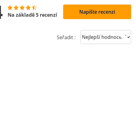
4
Napište recenzi
Na základě 5 recenzí
Sort reviews
Seřadit :