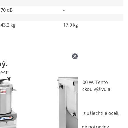
70 dB
-
43.2 kg
17.9 kg
ný.
est:
velkým pracovním objemem a výkonem 1500 W. Tento
řipravovat různé polévky, koláče, kojeneckou výživu a
sa na přípravu pokrmů jsou vyrobeny z ušlechtilé oceli,
ní na pracovní ploše.
 bezpečně používat i pro kyselé nebo slané potraviny.