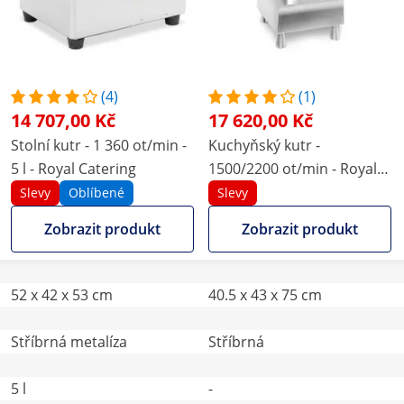
(4)
(1)
14 707,00 Kč
17 620,00 Kč
Stolní kutr - 1 360 ot/min -
Kuchyňský kutr -
5 l - Royal Catering
1500/2200 ot/min - Royal
Catering - 18 l
Slevy
Oblíbené
Slevy
Zobrazit produkt
Zobrazit produkt
52 x 42 x 53 cm
40.5 x 43 x 75 cm
Stříbrná metalíza
Stříbrná
5 l
-