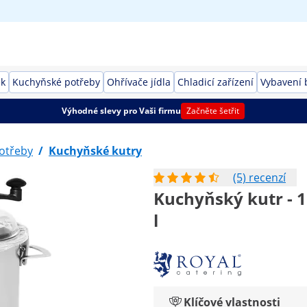
ek
Kuchyňské potřeby
Ohřívače jídla
Chladicí zařízení
Vybavení 
Výhodné slevy pro Vaši firmu
Začněte šetřit
otřeby
/
Kuchyňské kutry
(5) recenzí
Kuchyňský kutr - 1
l
Klíčové vlastnosti