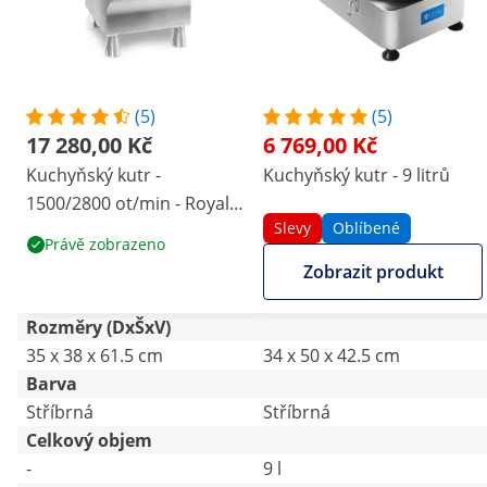
(5)
(5)
17 280,00 Kč
6 769,00 Kč
Kuchyňský kutr -
Kuchyňský kutr - 9 litrů
1500/2800 ot/min - Royal
Slevy
Oblíbené
Catering - 8 l
Právě zobrazeno
Zobrazit produkt
Rozměry (DxŠxV)
35 x 38 x 61.5 cm
34 x 50 x 42.5 cm
Barva
Stříbrná
Stříbrná
Celkový objem
-
9 l