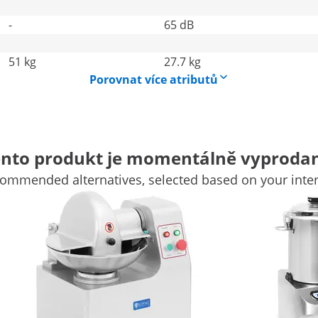
-
65 dB
51 kg
27.7 kg
Porovnat více atributů
nto produkt je momentálně vyproda
ané maso a zeleninu
ommended alternatives, selected based on your inter
 pro použití v gastronomii a přesvědčí vás svým extrémně 
chání masa, zeleniny, bylin a dalších přísad, takže můžete p
funkčního, efektivního a odolného produktu!
gastronomie
ský kutr integrovat do jakékoli moderní kuchyně. Plášť a mí
mové nohy na spodní straně stroje zajišťují bezpečné ustave
potravin. Čepel je vyrobena z ušlechtilé oceli a lze ji proto