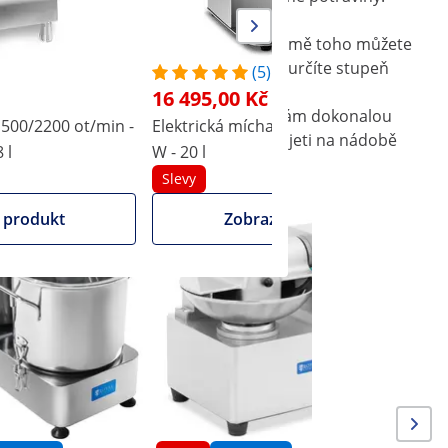
ná a vypíná pomocí ovládacího panelu. Kromě toho můžete
středně jemné nebo jemné sekání – sami určíte stupeň
(5)
in.
16 495,00 Kč
hu, snižuje provozní hluk a zaručuje vám dokonalou
1500/2200 ot/min -
Elektrická míchačka na maso - 550
K
idávání přísad během sekání. Boční rukojeti na nádobě
 l
W - 20 l
Slevy
é
 produkt
Zobrazit produkt