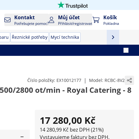
Kontakt
Můj účet
Košík
Potřebujete pomoc?
Přihlásit/registrovat
Pokladna
baru
Řeznické potřeby
Mycí technika
|
Číslo položky:
EX10012177
Model:
RCBC-8V2
500/2800 ot/min - Royal Catering - 8
17 280,00 Kč
14 280,99 Kč bez DPH (21%)
Vystavujeme faktury bez DPH.