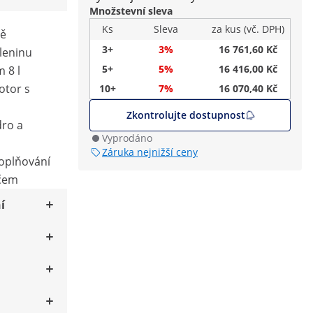
Množstevní sleva
Ks
Sleva
za kus (vč. DPH)
ně
3+
3%
16 761,60 Kč
leninu
5+
5%
16 416,00 Kč
 8 l
otor s
10+
7%
16 070,40 Kč
Zkontrolujte dostupnost
dro a
Vyprodáno
Záruka nejnižší ceny
doplňování
ačem
í