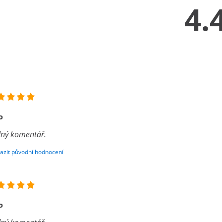
4.
P
ný komentář.
azit původní hodnocení
P