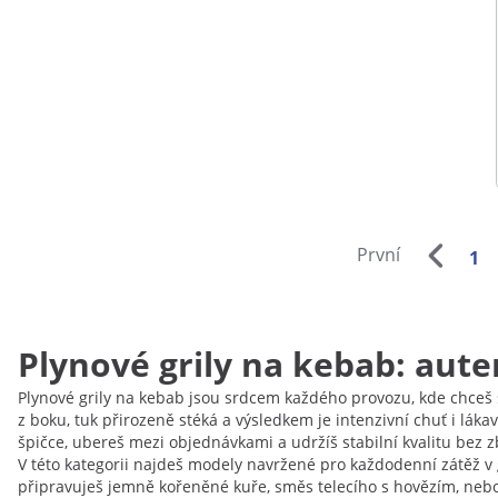
První
1
Plynové grily na kebab: aute
Plynové grily na kebab jsou srdcem každého provozu, kde chceš 
z boku, tuk přirozeně stéká a výsledkem je intenzivní chuť i láka
špičce, ubereš mezi objednávkami a udržíš stabilní kvalitu bez 
V této kategorii najdeš modely navržené pro každodenní zátěž v g
připravuješ jemně kořeněné kuře, směs telecího s hovězím, nebo 