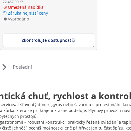
22 467,00 Kč
Omezená nabídka
Záruka nejnižší ceny
Vyprodáno
Zkontrolujte dostupnost
Poslední
ntická chuť, rychlost a kontro
servírovat šťavnatý döner, gyros nebo šavarmu s profesionální ko
vá kůrka, která se při krájení krásně odděluje. Plynový provoz ti nav
zbytečných prostojů.
astronomii – robustní konstrukci, prakticky řešené ovládání a teplo
čistě jehněčí, oceníš možnost cíleně přihřívat jen tu část špízu,