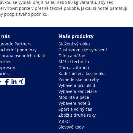
ávkou se vyplatí přejít na 60 nebo 80 kg variantu, aby ses
 servírovat porce v přesně takové podobě, jakou si hosté pamatují
sný podpis tvého podniku.
 nás
Naše produkty
xpondo Partners
Stažení výrobku
bchodní podmínky
Gastronomické vybavení
chrana osobních údajů
Dílna a nářadí
ookies
Měřící technika
mpresum
Dům a zahrada
ariéra
Kadeřnictví a kosmetika
Zemědělské potřeby
Vybavení pro úklid
Vybavení kanceláře
Mobilita a péče
Vybavení hotelů
Sport a volný čas
Zboží z druhé ruky
V akci
Slevové kódy