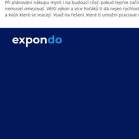
Při plánování nákupu mysli i na budoucí růst: pokud teprve začíná
nemusel omezovat. Větší výkon a více hořáků ti dá nejen rychlost,
a kvůli které se vracejí. Vsaď na řešení, které ti umožní pracova