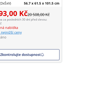
(DxŠxV)
56.7 x 61.5 x 101.5 cm
93,00 Kč
20 508,00 Kč
na za posledních 30 dní před slevou:
Kč
ná nabídka
 nejnižší ceny
dáno
Zkontrolujte dostupnost