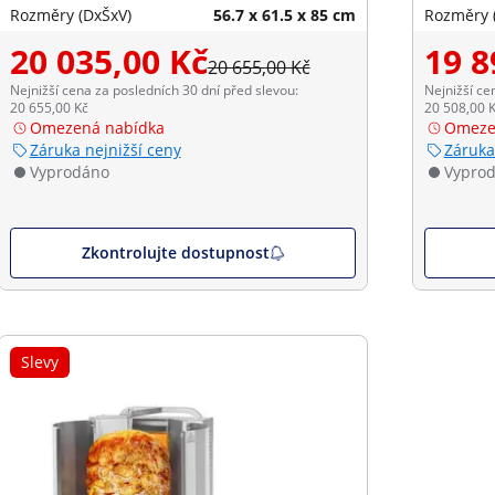
Rozměry (DxŠxV)
56.7 x 61.5 x 85 cm
Rozměry 
20 035,00 Kč
19 8
20 655,00 Kč
Nejnižší cena za posledních 30 dní před slevou:
Nejnižší ce
20 655,00 Kč
20 508,00 
Omezená nabídka
Omeze
Záruka nejnižší ceny
Záruka
Vyprodáno
Vypro
Zkontrolujte dostupnost
Slevy