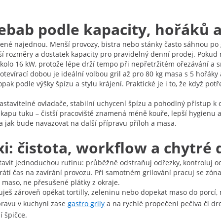
kebab podle kapacity, hořáků 
vené najednou. Menší provozy, bistra nebo stánky často sáhnou po
í rozměry a dostatek kapacity pro pravidelný denní prodej. Pokud
olo 16 kW, protože lépe drží tempo při nepřetržitém ořezávání a sn
otevírací dobou je ideální volbou gril až pro 80 kg masa s 5 hořák
opak podle výšky špízu a stylu krájení. Praktické je i to, že když po
nastavitelné ovladače, stabilní uchycení špízu a pohodlný přístup k
kapu tuku – čistší pracoviště znamená méně kouře, lepší hygienu a 
y a jak bude navazovat na další přípravu příloh a masa.
xi: čistota, workflow a chytré
astavit jednoduchou rutinu: průběžně odstraňuj odřezky, kontroluj 
átí čas na zavírání provozu. Při samotném grilování pracuj se zóna
 maso, ne přesušené plátky z okraje.
ješ zároveň opékat tortilly, zeleninu nebo dopekat maso do porcí, 
ípravu v kuchyni zase
gastro grily
a na rychlé propečení pečiva či dr
í špičce.