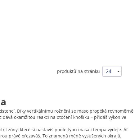
produktů na stránku
la
nzistencí. Díky vertikálnímu rožnění se maso propéká rovnoměrně
íc dává okamžitou reakci na otočení knoflíku – přidáš výkon ve
tní zóny, které si nastavíš podle typu masa i tempa výdeje. Ať
 kterou právě ořezáváš. To znamená méně vysušených okrajů,