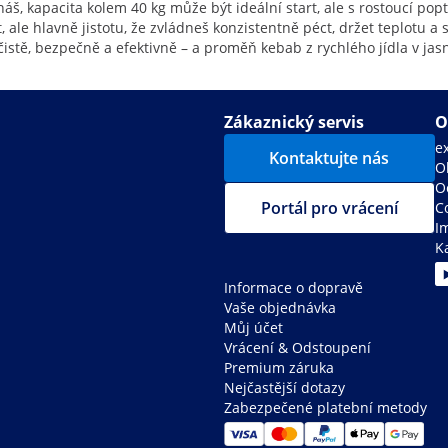
š, kapacita kolem 40 kg může být ideální start, ale s rostoucí popt
 ale hlavně jistotu, že zvládneš konzistentně péct, držet teplotu a
t čistě, bezpečně a efektivně – a proměň kebab z rychlého jídla v ja
Zákaznický servis
O
e
Kontaktujte nás
O
O
Portál pro vrácení
C
I
K
Informace o dopravě
Vaše objednávka
Můj účet
Vrácení & Odstoupení
Premium záruka
Nejčastější dotazy
Zabezpečené platební metody