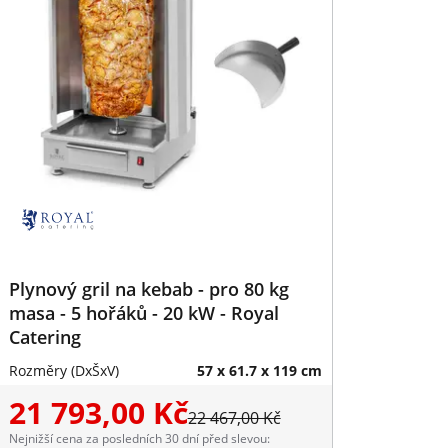
Plynový gril na kebab - pro 80 kg
masa - 5 hořáků - 20 kW - Royal
Catering
Rozměry (DxŠxV)
57 x 61.7 x 119 cm
21 793,00 Kč
22 467,00 Kč
Nejnižší cena za posledních 30 dní před slevou: