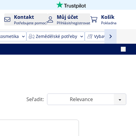
Kontakt
Můj účet
Košík
Potřebujete pomoc?
Přihlásit/registrovat
Pokladna
kosmetika
Zemědělské potřeby
Vybavení pro úklid
Seřadit: