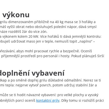
a výkonu
 grilu dimenzovaném přibližně na 40 kg masa se 3 hořáky a
 máš vyšší obrat nebo obsluhuješ polední nápor, dává smysl
áze rozdělíš žár do více zón.
y a výkonem kolem 20 kW. Více hořáků ti dává jemnější kontrolu:
třebuješ udržovat maso jen v teple, nemusíš topit „naplno“ –
 ořezávání, abys mohl pracovat rychle a bezpečně. Oceníš
příjemnější prostředí pro personál i hosty. Pokud plánuješ širší
 doplnění vybavení
odkap a po směně dopřej grilu důkladné odmaštění. Nerez se ti
mi tepla: nejprve vytvoř povrch, potom udržuj stabilní žár a
může se ti hodit návazné vybavení: pro velké plochy a vysoký
obnějších porcí oceníš
kontaktní grily
. Díky tomu si rozložíš práci