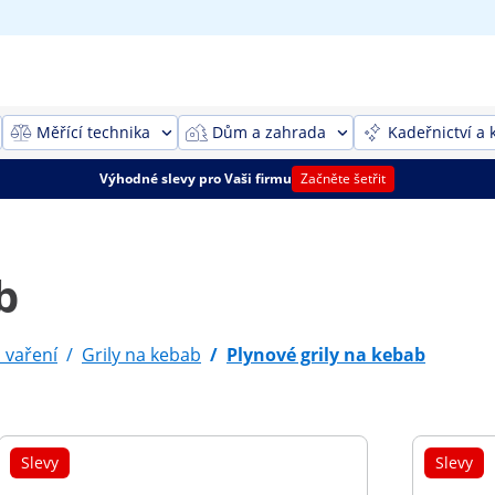
Měřící technika
Dům a zahrada
Kadeřnictví a 
Výhodné slevy pro Vaši firmu
Začněte šetřit
b
a vaření
/
Grily na kebab
/
Plynové grily na kebab
Slevy
Slevy