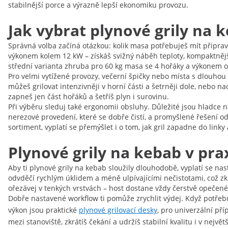
stabilnější porce a výrazně lepší ekonomiku provozu.
Jak vybrat plynové grily na 
Správná volba začíná otázkou: kolik masa potřebuješ mít připra
výkonem kolem 12 kW – získáš svižný náběh teploty, kompaktnějš
střední varianta zhruba pro 60 kg masa se 4 hořáky a výkonem ok
Pro velmi vytížené provozy, večerní špičky nebo místa s dlouhou 
můžeš grilovat intenzivněji v horní části a šetrněji dole, nebo na
zapneš jen část hořáků a šetříš plyn i surovinu.
Při výběru sleduj také ergonomii obsluhy. Důležité jsou hladce 
nerezové provedení, které se dobře čistí, a promyšlené řešení od
sortiment, vyplatí se přemýšlet i o tom, jak gril zapadne do link
Plynové grily na kebab v pra
Aby ti plynové grily na kebab sloužily dlouhodobě, vyplatí se n
odvděčí rychlým úklidem a méně ulpívajícími nečistotami, což zkr
ořezávej v tenkých vrstvách – host dostane vždy čerstvě opečené
Dobře nastavené workflow ti pomůže zrychlit výdej. Když potřebu
výkon jsou praktické
plynové grilovací desky
, pro univerzální př
mezi stanoviště, zkrátíš čekání a udržíš stabilní kvalitu i v největš