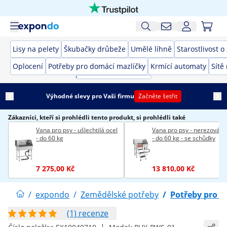
Lisy na pelety
Škubačky drůbeže
Umělé líhně
Starostlivost o
Oplocení
Potřeby pro domácí mazlíčky
Krmící automaty
Sítě
Výhodné slevy pro Vaši firmu
Začněte šetřit
Zákazníci, kteří si prohlédli tento produkt, si prohlédli také
Vana pro psy - ušlechtilá ocel
Vana pro psy - nerezová o
- do 60 kg
- do 60 kg - se schůdky
7 275,00 Kč
13 810,00 Kč
/
expondo
/
Zemědělské potřeby
/
Potřeby pro d
(1) recenze