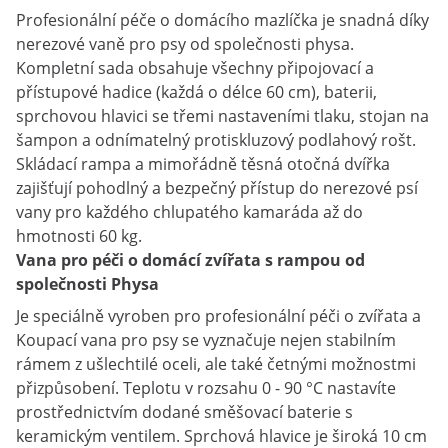
Profesionální péče o domácího mazlíčka je snadná díky
nerezové vaně pro psy od společnosti physa.
Kompletní sada obsahuje všechny připojovací a
přístupové hadice (každá o délce 60 cm), baterii,
sprchovou hlavici se třemi nastaveními tlaku, stojan na
šampon a odnímatelný protiskluzový podlahový rošt.
Skládací rampa a mimořádně těsná otočná dvířka
zajišťují pohodlný a bezpečný přístup do nerezové psí
vany pro každého chlupatého kamaráda až do
hmotnosti 60 kg.
Vana pro péči o domácí zvířata s rampou od
společnosti Physa
Je speciálně vyroben pro profesionální péči o zvířata a
Koupací vana pro psy se vyznačuje nejen stabilním
rámem z ušlechtilé oceli, ale také četnými možnostmi
přizpůsobení. Teplotu v rozsahu 0 - 90 °C nastavíte
prostřednictvím dodané směšovací baterie s
keramickým ventilem. Sprchová hlavice je široká 10 cm