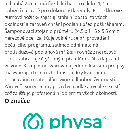
a dlouhá 24 cm, má flexibilní hadici o délce 1,7 m a
nabízí tři úrovně pro dokonalý tlak vody. Protiskluzové
gumové nožičky zajišťují stabilní postoj za všech
okolností a zároveň chrání podlahu před poškrábáním.
Šamponovací stojan o průměru 24,5 x 11,5 x 5,5 cm z
nerezové oceli zajišťuje volné ruce při provádění
pečujícího programu, zatímco odnímatelná
protiskluzová podlahová mřížka - rovněž z nerezové
oceli - zabraňuje čtyřnohým přátelům stát s tlapkami
ve vodě. Kompletně svařovaná jednodílná vana pro psy
má vynikající těsnicí vlastnosti a díky kvalitnímu
zpracování a materiálům vyniká dlouhou životností.
Zároveň jsou všechny povrchy hladké a rychle se čistí,
což zajišťuje profesionální dojem za všech okolností.
O značce