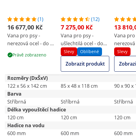
(1)
(12)
16 677,00 Kč
7 275,00 Kč
13 810,
Vana pro psy -
Vana pro psy -
Vana pro 
nerezová ocel - do 60
ušlechtilá ocel - do
nerezová 
kg - s rampou
60 kg
kg - se s
Slevy
Oblíbené
Slevy
Právě zobrazeno
Zobrazit produkt
Zobrazi
Rozměry (DxŠxV)
122 x 56 x 142 cm
85 x 48 x 118 cm
90 x 90 x
Barva
Stříbrná
Stříbrná
Stříbrná
Délka vypouštěcí hadice
120 cm
120 cm
120 cm
Hadice na vodu
600 mm
600 mm
600 mm