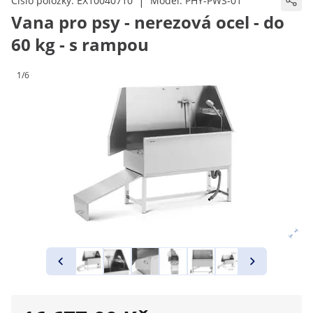
|
Číslo položky:
EX10040710
Model:
PHY-PWS-01
Vana pro psy - nerezová ocel - do
60 kg - s rampou
1/6