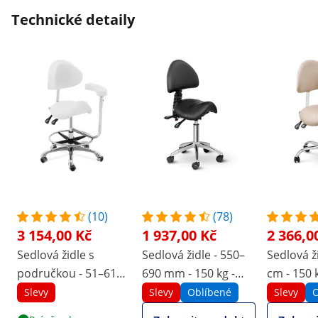
Technické detaily
(10)
(78)
3 154,00 Kč
1 937,00 Kč
2 366,0
Sedlová židle s
Sedlová židle - 550–
Sedlová ž
područkou - 51–61
690 mm - 150 kg -
cm - 150 k
cm - 150 kg - bílá
černá
Krémová,
Slevy
Slevy
Oblíbené
Slevy
O