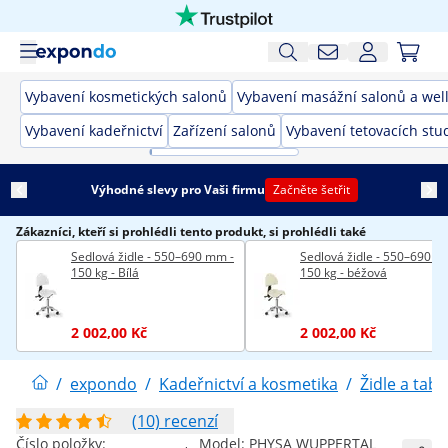
Vybavení kosmetických salonů
Vybavení masážní salonů a wel
Vybavení kadeřnictví
Zařízení salonů
Vybavení tetovacích stud
Výhodné slevy pro Vaši firmu
Začněte šetřit
Zákazníci, kteří si prohlédli tento produkt, si prohlédli také
Sedlová židle - 550–690 mm -
Sedlová židle - 550–690 m
150 kg - Bílá
150 kg - béžová
2 002,00 Kč
2 002,00 Kč
/
expondo
/
Kadeřnictví a kosmetika
/
Židle a tab
(10) recenzí
Číslo položky:
Model:
PHYSA WUPPERTAL