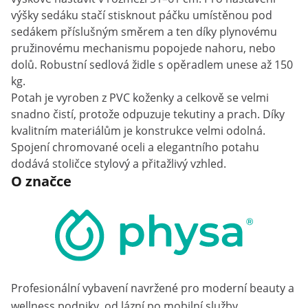
výšky sedáku stačí stisknout páčku umístěnou pod
sedákem příslušným směrem a ten díky plynovému
pružinovému mechanismu popojede nahoru, nebo
dolů. Robustní sedlová židle s opěradlem unese až 150
kg.
Potah je vyroben z PVC koženky a celkově se velmi
snadno čistí, protože odpuzuje tekutiny a prach. Díky
kvalitním materiálům je konstrukce velmi odolná.
Spojení chromované oceli a elegantního potahu
dodává stoličce stylový a přitažlivý vzhled.
O značce
Profesionální vybavení navržené pro moderní beauty a
wellness podniky, od lázní po mobilní služby.