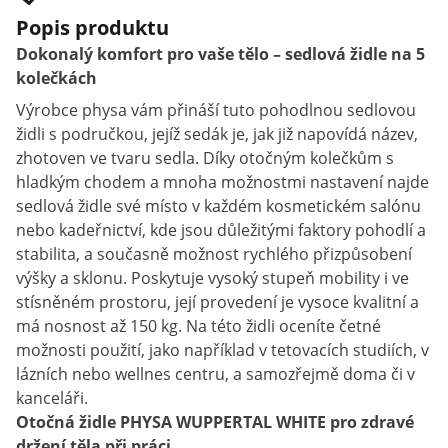
Popis produktu
Dokonalý komfort pro vaše tělo – sedlová židle na 5
kolečkách
Výrobce physa vám přináší tuto pohodlnou sedlovou
židli s područkou, jejíž sedák je, jak již napovídá název,
zhotoven ve tvaru sedla. Díky otočným kolečkům s
hladkým chodem a mnoha možnostmi nastavení najde
sedlová židle své místo v každém kosmetickém salónu
nebo kadeřnictví, kde jsou důležitými faktory pohodlí a
stabilita, a současně možnost rychlého přizpůsobení
výšky a sklonu. Poskytuje vysoký stupeň mobility i ve
stísněném prostoru, její provedení je vysoce kvalitní a
má nosnost až 150 kg. Na této židli oceníte četné
možnosti použití, jako například v tetovacích studiích, v
lázních nebo wellnes centru, a samozřejmě doma či v
kanceláři.
Otočná židle PHYSA WUPPERTAL WHITE pro zdravé
držení těla při práci