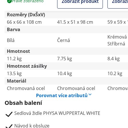
Právě zobrazeno
Zobrazit produkt
Zobrazi
Rozměry (DxŠxV)
66 x 66 x 108 cm
41.5 x 51 x 98 cm
59 x 59 x
Barva
Krémová
Bílá
Černá
Stříbrná
Hmotnost
11.2 kg
7.75 kg
8.4 kg
Hmotnost zásilky
13.5 kg
10.4 kg
10.2 kg
Materiál
Chromovaná ocel
Chromovaná ocel
Chromova
Porovnat více atributů
Obsah balení
Sedlová židle PHYSA WUPPERTAL WHITE
Návod k obsluze