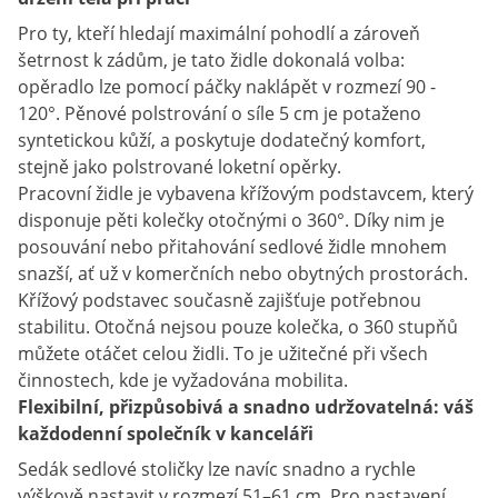
Pro ty, kteří hledají maximální pohodlí a zároveň
šetrnost k zádům, je tato židle dokonalá volba:
opěradlo lze pomocí páčky naklápět v rozmezí 90 -
120°. Pěnové polstrování o síle 5 cm je potaženo
syntetickou kůží, a poskytuje dodatečný komfort,
stejně jako polstrované loketní opěrky.
Pracovní židle je vybavena křížovým podstavcem, který
disponuje pěti kolečky otočnými o 360°. Díky nim je
posouvání nebo přitahování sedlové židle mnohem
snazší, ať už v komerčních nebo obytných prostorách.
Křížový podstavec současně zajišťuje potřebnou
stabilitu. Otočná nejsou pouze kolečka, o 360 stupňů
můžete otáčet celou židli. To je užitečné při všech
činnostech, kde je vyžadována mobilita.
Flexibilní, přizpůsobivá a snadno udržovatelná: váš
každodenní společník v kanceláři
Sedák sedlové stoličky lze navíc snadno a rychle
výškově nastavit v rozmezí 51–61 cm. Pro nastavení