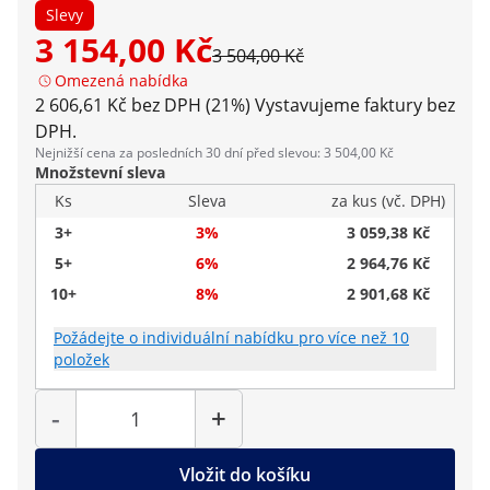
Slevy
3 154,00 Kč
3 504,00 Kč
Omezená nabídka
2 606,61 Kč bez DPH (21%)
Vystavujeme faktury bez
DPH.
Nejnižší cena za posledních 30 dní před slevou: 3 504,00 Kč
Množstevní sleva
Ks
Sleva
za kus (vč. DPH)
3+
3%
3 059,38 Kč
5+
6%
2 964,76 Kč
10+
8%
2 901,68 Kč
Požádejte o individuální nabídku pro více než 10
položek
Počet
-
+
Vložit do košíku