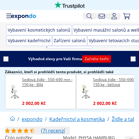
Vybavení kosmetických salonů
Vybavení masážní salonů a wel
Vybavení kadeřnictví
Zařízení salonů
Vybavení tetovacích stud
Výhodné slevy pro Vaši firmu
Začněte šetřit
Zákazníci, kteří si prohlédli tento produkt, si prohlédli také
Sedlová židle - 550–690 mm -
Sedlová židle - 550–690 m
150 kg - Bílá
150 kg - béžová
2 002,00 Kč
2 002,00 Kč
/
expondo
/
Kadeřnictví a kosmetika
/
Židle a tab
(7) recenzí
Číslo položky:
Model:
PHYSA HAMBURG