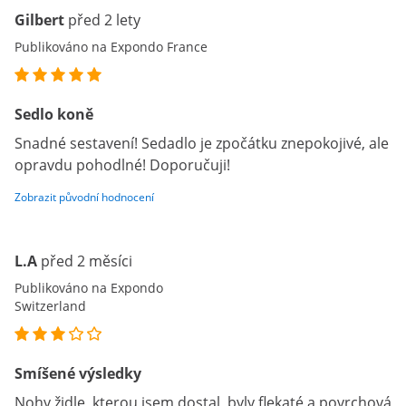
Gilbert
před 2 lety
Publikováno na Expondo France
Sedlo koně
Snadné sestavení! Sedadlo je zpočátku znepokojivé, ale
opravdu pohodlné! Doporučuji!
Zobrazit původní hodnocení
L.A
před 2 měsíci
Publikováno na Expondo
Switzerland
Smíšené výsledky
Nohy židle, kterou jsem dostal, byly flekaté a povrchová