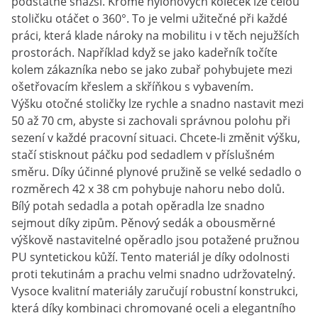
podstatně snazší. Kromě nylonových koleček lze celou
stoličku otáčet o 360°. To je velmi užitečné při každé
práci, která klade nároky na mobilitu i v těch nejužších
prostorách. Například když se jako kadeřník točíte
kolem zákazníka nebo se jako zubař pohybujete mezi
ošetřovacím křeslem a skříňkou s vybavením.
Výšku otočné stoličky lze rychle a snadno nastavit mezi
50 až 70 cm, abyste si zachovali správnou polohu při
sezení v každé pracovní situaci. Chcete-li změnit výšku,
stačí stisknout páčku pod sedadlem v příslušném
směru. Díky účinné plynové pružině se velké sedadlo o
rozměrech 42 x 38 cm pohybuje nahoru nebo dolů.
Bílý potah sedadla a potah opěradla lze snadno
sejmout díky zipům. Pěnový sedák a obousměrné
výškově nastavitelné opěradlo jsou potažené pružnou
PU syntetickou kůží. Tento materiál je díky odolnosti
proti tekutinám a prachu velmi snadno udržovatelný.
Vysoce kvalitní materiály zaručují robustní konstrukci,
která díky kombinaci chromované oceli a elegantního