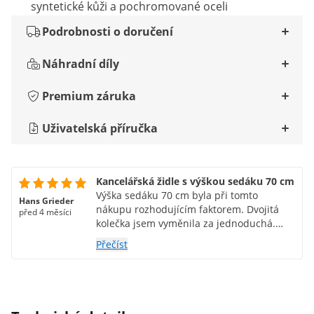
syntetické kůži a pochromované oceli
Podrobnosti o doručení
Náhradní díly
Premium záruka
Uživatelská příručka
Kancelářská židle s výškou sedáku 70 cm
Výška sedáku 70 cm byla při tomto
Hans Grieder
nákupu rozhodujícím faktorem. Dvojitá
před 4 měsíci
kolečka jsem vyměnila za jednoduchá.
Koupil jsem je v obchodě Temu za nízkou
Přečíst
cenu. Mají větší průměr a po kuchyňské
podlaze se pohybují plynuleji.