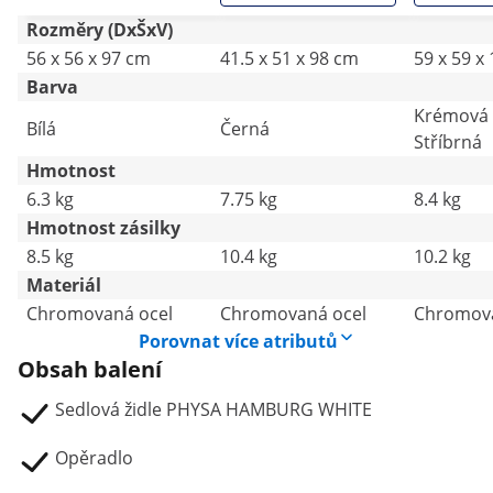
Rozměry (DxŠxV)
56 x 56 x 97 cm
41.5 x 51 x 98 cm
59 x 59 x
Barva
Krémová
Bílá
Černá
Stříbrná
Hmotnost
6.3 kg
7.75 kg
8.4 kg
Hmotnost zásilky
8.5 kg
10.4 kg
10.2 kg
Materiál
Chromovaná ocel
Chromovaná ocel
Chromova
Porovnat více atributů
Obsah balení
Sedlová židle PHYSA HAMBURG WHITE
Opěradlo