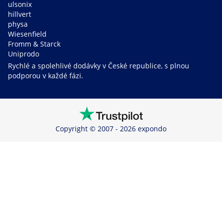
ulsonix
hillvert
physa
Wiesenfield
Fromm & Starck
Uniprodo
Rychlé a spolehlivé dodávky v České republice, s plnou
podporou v každé fázi.
Copyright © 2007 - 2026 expondo