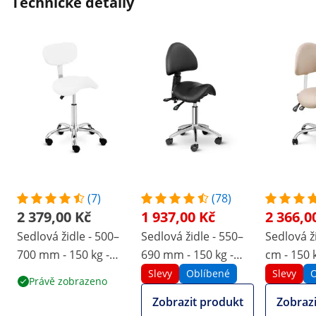
Technické detaily
(7)
(78)
2 379,00 Kč
1 937,00 Kč
2 366,0
Sedlová židle - 500–
Sedlová židle - 550–
Sedlová ž
700 mm - 150 kg -
690 mm - 150 kg -
cm - 150 k
Bílá
černá
Krémová,
Slevy
Oblíbené
Slevy
O
Právě zobrazeno
Zobrazit produkt
Zobrazi