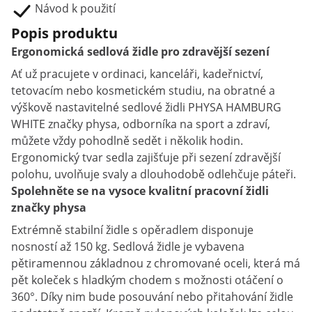
Návod k použití
Popis produktu
Ergonomická sedlová židle pro zdravější sezení
Ať už pracujete v ordinaci, kanceláři, kadeřnictví,
tetovacím nebo kosmetickém studiu, na obratné a
výškově nastavitelné sedlové židli PHYSA HAMBURG
WHITE značky physa, odborníka na sport a zdraví,
můžete vždy pohodlně sedět i několik hodin.
Ergonomický tvar sedla zajišťuje při sezení zdravější
polohu, uvolňuje svaly a dlouhodobě odlehčuje páteři.
Spolehněte se na vysoce kvalitní pracovní židli
značky physa
Extrémně stabilní židle s opěradlem disponuje
nosností až 150 kg. Sedlová židle je vybavena
pětiramennou základnou z chromované oceli, která má
pět koleček s hladkým chodem s možnosti otáčení o
360°. Díky nim bude posouvání nebo přitahování židle