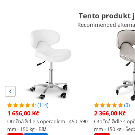
Tento produkt 
Recommended alternati
Vybavení kosmetických salonů
Vybavení masážní salonů a wel
Vybavení kadeřnictví
Zařízení salonů
Vybavení tetovacích stud
Výhodné slevy pro Vaši firmu
Začněte šetřit
Zákazníci, kteří si prohlédli tento produkt, si prohlédli také
Otočná židle s opěradlem -
Taburet na kolečkách Ave
450–590 mm - 150 kg - Bílá
- černý
1 656,00 Kč
1 062,00 Kč
(114)
(3)
1 656,00 Kč
2 366,00 Kč
/
expondo
/
Kadeřnictví a kosmetika
/
Židle a tab
Otočná židle s opěradlem - 450–590
Otočná židle s op
(1) recenze
mm - 150 kg - Bílá
mm - 150 kg - Šed