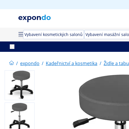
Vybavení kosmetických salonů
Vybavení masážní salo
/
expondo
/
Kadeřnictví a kosmetika
/
Židle a tab