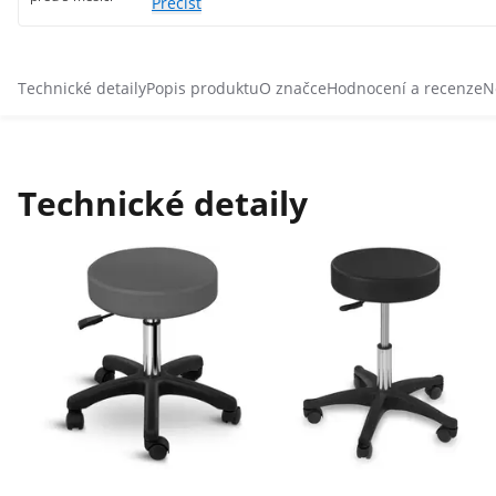
Přečíst
Technické detaily
Popis produktu
O značce
Hodnocení a recenze
N
Technické detaily