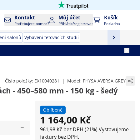
Kontakt
Můj účet
Košík
Potřebujete pomoc?
Přihlásit/registrovat
Pokladna
ení salonů
Vybavení tetovacích studií
|
Číslo položky:
EX10040281
Model:
PHYSA AVERSA GREY
ch - 450–580 mm - 150 kg - šedý
Oblíbené
1 164,00 Kč
961,98 Kč bez DPH (21%)
Vystavujeme
faktury bez DPH.