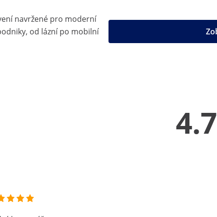
vení navržené pro moderní
odniky, od lázní po mobilní
Zo
4.7