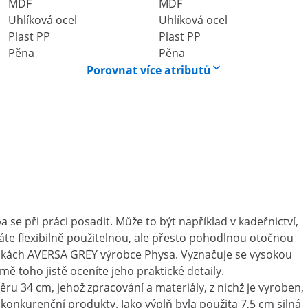
MDF
MDF
Uhlíková ocel
Uhlíková ocel
Plast PP
Plast PP
Pěna
Pěna
Porovnat více atributů
ba se při práci posadit. Může to být například v kadeřnictví,
áte flexibilně použitelnou, ale přesto pohodlnou otočnou
lečkách AVERSA GREY výrobce Physa. Vyznačuje se vysokou
ě toho jistě oceníte jeho praktické detaily.
ru 34 cm, jehož zpracování a materiály, z nichž je vyroben,
 konkurenční produkty. Jako výplň byla použita 7,5 cm silná