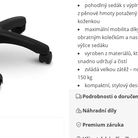
pohodlný sedák s výpln
z pěnové hmoty potažený
koženkou
maximální mobilita dík
obratným kolečkům a nast
výšce sedáku
vyroben z materiálů, kt
snadno udržují a čistí
zvládá velkou zátěž – 
150 kg
kompaktní, stylový des
Podrobnosti o doručen
Náhradní díly
Premium záruka