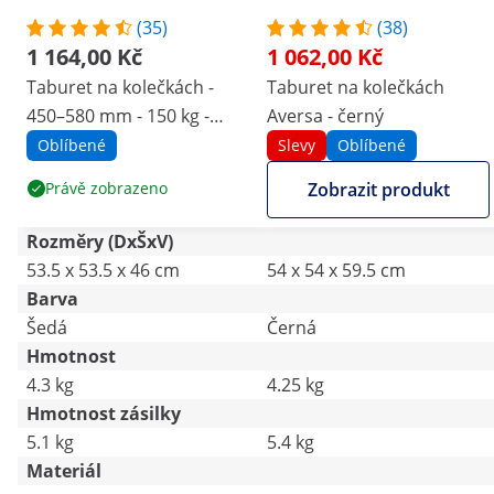
(35)
(38)
1 164,00 Kč
1 062,00 Kč
Taburet na kolečkách -
Taburet na kolečkách
450–580 mm - 150 kg -
Aversa - černý
šedý
Oblíbené
Slevy
Oblíbené
Právě zobrazeno
Zobrazit produkt
Rozměry (DxŠxV)
53.5 x 53.5 x 46 cm
54 x 54 x 59.5 cm
Barva
Šedá
Černá
Hmotnost
4.3 kg
4.25 kg
Hmotnost zásilky
5.1 kg
5.4 kg
Materiál