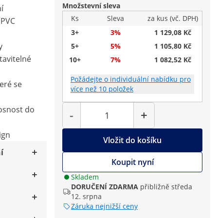
Množstevní sleva
í
Ks
Sleva
za kus (vč. DPH)
 PVC
3+
3%
1 129,08 Kč
y
5+
5%
1 105,80 Kč
avitelné
10+
7%
1 082,52 Kč
Požádejte o individuální nabídku pro
eré se
více než 10 položek
Počet
nosnost do
-
+
ign
Vložit do košíku
í
Koupit nyní
Skladem
DORUČENÍ ZDARMA
přibližně středa
12. srpna
Záruka nejnižší ceny