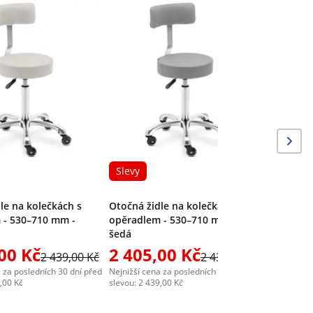
Otočná ž
590 mm -
Slevy
le na kolečkách s
Otočná židle na kolečkách s
 - 530–710 mm -
opěradlem - 530–710 mm - tmavě
šedá
00 Kč
2 405,00 Kč
2 439,00 Kč
2 439,00 Kč
1 746
 za posledních 30 dní před
Nejnižší cena za posledních 30 dní před
,00 Kč
slevou: 2 439,00 Kč