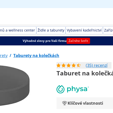
nů a wellness center
Židle a taburety
Vybavení kadeřnictví
Zaříz
Výhodné slevy pro Vaši firmu
Začněte šetřit
urety
/
Taburety na kolečkách
(35) recenzí
Taburet na kolečká
Klíčové vlastnosti