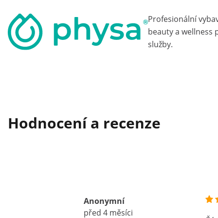
Profesionální vyba
beauty a wellness p
služby.
Hodnocení a recenze
Anonymní
před 4 měsíci