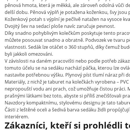
pěnová hmota, která je měkká, ale zároveň odolná vůči d
delší dobu. Pěnová výplň je potažena koženkou, švy jsou 
Koženkový potah s výplní je pečlivě natažen na vysoce kva
Dvojitý šev na sedací ploše navíc zaručuje pevnost.
Díky snadno pohyblivým kolečkům poskytuje tento pracovní
můžete posouvat snadno a obratně. Podvozek ve tvaru pětir
vlastnosti. Sedák lze otáčet o 360 stupňů, díky čemuž bud
byli jakkoli omezováni.
V závislosti na daném pracovišti nebo podle potřeb zákaz
tomuto účelu se na sedáku nachází páčka, kterou lze ovláda
nastavíte potřebnou výšku. Plynový píst tlumí náraz při d
Materiály, z nichž je taburet na kolečkách vyrobena – PVC
nepropouští vodu ani prach, což umožňuje čistou práci.
prašnými látkami bez toto, abyste si příliš znečišťovali pra
Navzdory kompaktnímu, stylovému designu je tato taburet 
Části z leštěné oceli a šedivá barva sedáku židli propůjčuj
interiérem.
Zákazníci, kteří si prohlédli 