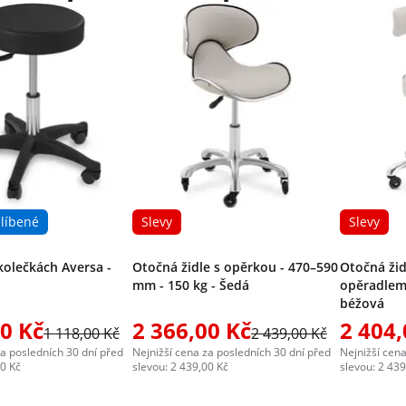
líbené
Slevy
Slevy
kolečkách Aversa -
Otočná židle s opěrkou - 470–590
Otočná žid
mm - 150 kg - Šedá
opěradlem
béžová
00 Kč
2 366,00 Kč
2 404,
1 118,00 Kč
2 439,00 Kč
za posledních 30 dní před
Nejnižší cena za posledních 30 dní před
Nejnižší cena
00 Kč
slevou: 2 439,00 Kč
slevou: 2 439