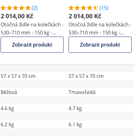
(2)
(15)
2 014,00 Kč
2 014,00 Kč
Otočná židle na kolečkách -
Otočná židle na kolečkách -
530–710 mm - 150 kg -
530–710 mm - 150 kg -
béžová
tmavě šedá
Zobrazit produkt
Zobrazit produkt
57 x 57 x 70 cm
57 x 57 x 70 cm
Béžová
Tmavošedá
4.6 kg
4.7 kg
6.2 kg
6.1 kg