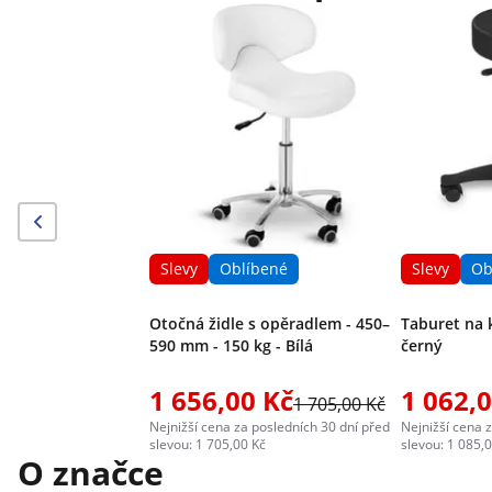
Slevy
Oblíbené
Slevy
Ob
Otočná židle s opěradlem - 450–
Taburet na 
590 mm - 150 kg - Bílá
černý
1 656,00 Kč
1 062,
1 705,00 Kč
Nejnižší cena za posledních 30 dní před
Nejnižší cena 
slevou: 1 705,00 Kč
slevou: 1 085,
O značce