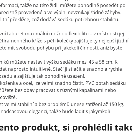
eformaci, takže na této židli můžete pohodlně posedět po
precizně provedené a ve výplni nevznikají žádné záhyby.
litní překližce, což dodává sedáku potřebnou stabilitu.
 taburet maximální možnou flexibilitu – v místnosti jej
amenného kříže s pěti kolečky zajišťuje ty nejlepší jízdní
ete mít svobodu pohybu při jakékoli činnosti, aniž byste
níků můžete nastavit výšku sedáku mezi 45 a 58 cm. K
t naprosto intuitivně. Stačí ji stlačit a snadno a rychle
osedu a zajišťuje tak pohodlné usazení.
 koženka a ocel, lze velmi snadno čistit. PVC potah sedáku
 Můžete bez obav pracovat s různými kapalinami nebo
coviště.
velmi stabilní a bez problémů unese zatížení až 150 kg.
í nadčasovou eleganci, takže bude ladit s jakýmkoli
tento produkt, si prohlédli tak