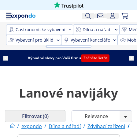
Gastronomické vybavení
Dílna a nářadí
Měř
Vybavení pro úklid
Vybavení kanceláře
Mobi
Výhodné slevy pro Vaši firmu
Začněte šetřit
Lanové navijáky
Filtrovat (0)
/
expondo
/
Dílna a nářadí
/
Zdvihací zařízení
/
L