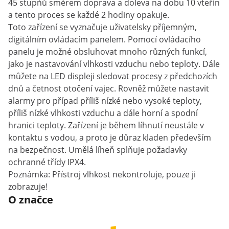
45 stupňů směrem doprava a doleva na dobu 10 vteřin
a tento proces se každé 2 hodiny opakuje.
Toto zařízení se vyznačuje uživatelsky příjemným,
digitálním ovládacím panelem. Pomocí ovládacího
panelu je možné obsluhovat mnoho různých funkcí,
jako je nastavování vlhkosti vzduchu nebo teploty. Dále
můžete na LED displeji sledovat procesy z předchozích
dnů a četnost otočení vajec. Rovněž můžete nastavit
alarmy pro případ příliš nízké nebo vysoké teploty,
příliš nízké vlhkosti vzduchu a dále horní a spodní
hranici teploty. Zařízení je během líhnutí neustále v
kontaktu s vodou, a proto je důraz kladen především
na bezpečnost. Umělá líheň splňuje požadavky
ochranné třídy IPX4.
Poznámka: Přístroj vlhkost nekontroluje, pouze ji
zobrazuje!
O značce