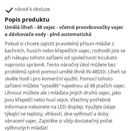
návod k obsluze
Popis produktu
Umělá líheň - 48 vajec - včetně prosvěcovačky vajec
a dávkovače vody - plně automatická
Pokud si chcete zajistit pravidelný přísun mláďat z
kachních, husích nebo křepelčích vajec, rozhodli jste se
při nákupu tohoto zařízení od společnosti Incubato
naprosto správně. Tento náročný úkol můžete bez
problémů splnit pomocí umělé líhně IN-48DDI. Líheň se
skvěle hodí i pro komerční využití. Pomocí tohoto
zařízení můžete "vysedět" najednou až 48 ptačích vajec.
Líhnout můžete ale i mláďata jiných druhů vajec, jako
jsou křepelčí nebo husí vejce. Všechny potřebné
informace naleznete na LED displeji. Využijte údaje
týkající se teploty, vlhkosti, dne vylíhnutí a doby
obracení vajec. Zajistěte si vždy dostatečný počet
vylíhnutých mláďat!