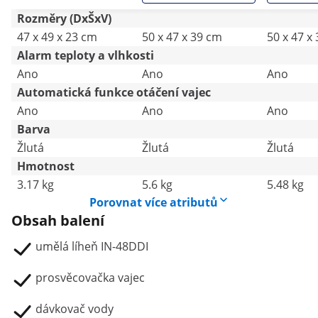
Rozměry (DxŠxV)
47 x 49 x 23 cm
50 x 47 x 39 cm
50 x 47 x
Alarm teploty a vlhkosti
Ano
Ano
Ano
Automatická funkce otáčení vajec
Ano
Ano
Ano
Barva
Žlutá
Žlutá
Žlutá
Hmotnost
3.17 kg
5.6 kg
5.48 kg
Porovnat více atributů
Obsah balení
umělá líheň IN-48DDI
prosvěcovačka vajec
dávkovač vody