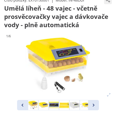
|
Číslo položky:
EX10130001
Model:
IN-48DDI
Umělá líheň - 48 vajec - včetně
prosvěcovačky vajec a dávkovače
vody - plně automatická
1/6