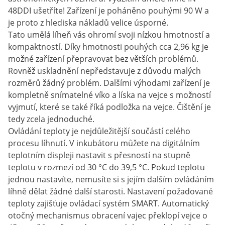
48DDI ušetříte! Zařízení je poháněno pouhými 90 W a
je proto z hlediska nákladů velice úsporné.
Tato umělá líheň vás ohromí svoji nízkou hmotností a
kompaktností. Díky hmotnosti pouhých cca 2,96 kg je
možné zařízení přepravovat bez větších problémů.
Rovněž uskladnění nepředstavuje z důvodu malých
rozměrů žádný problém. Dalšími výhodami zařízení je
kompletně snímatelné víko a líska na vejce s možností
vyjmutí, které se také říká podložka na vejce. Čištění je
tedy zcela jednoduché.
Ovládání teploty je nejdůležitější součástí celého
procesu líhnutí. V inkubátoru můžete na digitálním
teplotním displeji nastavit s přesností na stupně
teplotu v rozmezí od 30 °C do 39,5 °C. Pokud teplotu
jednou nastavíte, nemusíte si s jejím dalším ovládáním
líhně dělat žádné další starosti. Nastavení požadované
teploty zajišťuje ovládací systém SMART. Automatický
otočný mechanismus obracení vajec překlopí vejce o