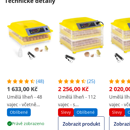
Technické detaily
(48)
(25)
1 633,00 Kč
2 256,00 Kč
2 020,0
Umělá líheň - 48
Umělá líheň - 112
Umělá líh
vajec - včetně
vajec - s
vajec - v
prosvěcovačky vajec
prosvěcovačkou -
prosvěco
Oblíbené
Slevy
Oblíbené
Slevy
O
a dávkovače vody -
plně automatická
- plně au
Právě zobrazeno
Zobrazit produkt
Zobrazi
plně automatická