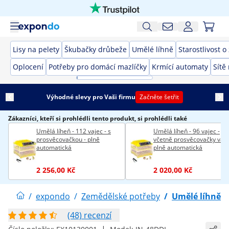
Lisy na pelety
Škubačky drůbeže
Umělé líhně
Starostlivost o
Oplocení
Potřeby pro domácí mazlíčky
Krmící automaty
Sítě
Výhodné slevy pro Vaši firmu
Začněte šetřit
Zákazníci, kteří si prohlédli tento produkt, si prohlédli také
Umělá líheň - 112 vajec - s
Umělá líheň - 96 vajec -
prosvěcovačkou - plně
včetně prosvěcovačky vaje
automatická
plně automatická
2 256,00 Kč
2 020,00 Kč
/
expondo
/
Zemědělské potřeby
/
Umělé líhně
(48) recenzí