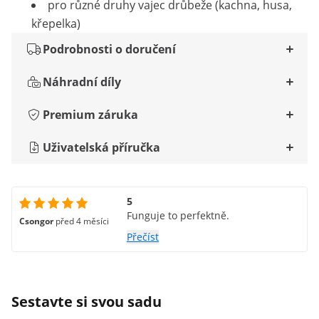
pro různé druhy vajec drůbeže (kachna, husa,
křepelka)
Podrobnosti o doručení
Náhradní díly
Premium záruka
Uživatelská příručka
5
Funguje to perfektně.
Csongor
před 4 měsíci
Přečíst
Sestavte si svou sadu