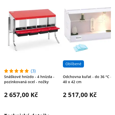
Oblíbené
(3)
Snáškové hnízdo - 4 hnízda -
Odchovna kuřat - do 36 °C - 7
pozinkovaná ocel - nožky
40 x 42 cm
2 657,00 Kč
2 517,00 Kč