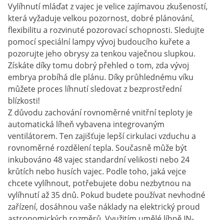
Vylíhnutí mláďat z vajec je velice zajímavou zkušeností,
která vyžaduje velkou pozornost, dobré plánování,
flexibilitu a rozvinuté pozorovací schopnosti. Sledujte
pomocí speciální lampy vývoj budoucího kuřete a
pozorujte jeho obrysy za tenkou vaječnou slupkou.
Získáte díky tomu dobrý přehled o tom, zda vývoj
embrya probíhá dle plánu. Díky průhlednému víku
můžete proces líhnutí sledovat z bezprostřední
blízkosti!
Z důvodu zachování rovnoměrné vnitřní teploty je
automatická líheň vybavena integrovaným
ventilátorem. Ten zajišťuje lepší cirkulaci vzduchu a
rovnoměrné rozdělení tepla. Současně může být
inkubováno 48 vajec standardní velikosti nebo 24
krůtích nebo husích vajec. Podle toho, jaká vejce
chcete vylíhnout, potřebujete dobu nezbytnou na
vylíhnutí až 35 dnů. Pokud budete používat nevhodné
zařízení, dosáhnou vaše náklady na elektrický proud
astronomických rozměrů. Využitím umělé líhně IN-