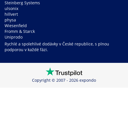
Steinberg Systems
ulsonix
hillvert
physa
Wiesenfield
Fromm & Starck
Uniprodo
Rychlé a spolehlivé dodávky v České republice, s plnou
podporou v každé fázi.
Copyright © 2007 - 2026 expondo