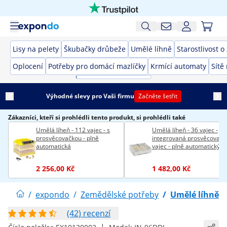
Lisy na pelety
Škubačky drůbeže
Umělé líhně
Starostlivost o
Oplocení
Potřeby pro domácí mazlíčky
Krmící automaty
Sítě
Výhodné slevy pro Vaši firmu
Začněte šetřit
Zákazníci, kteří si prohlédli tento produkt, si prohlédli také
Umělá líheň - 112 vajec - s
Umělá líheň - 36 vajec -
prosvěcovačkou - plně
integrovaná prosvěcovačk
automatická
vajec - plně automatický
provoz
2 256,00 Kč
1 482,00 Kč
/
expondo
/
Zemědělské potřeby
/
Umělé líhně
(42) recenzí