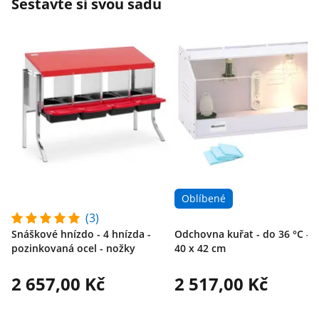
Sestavte si svou sadu
Oblíbené
(3)
Snáškové hnízdo - 4 hnízda -
Odchovna kuřat - do 36 °C - 7
pozinkovaná ocel - nožky
40 x 42 cm
2 657,00 Kč
2 517,00 Kč