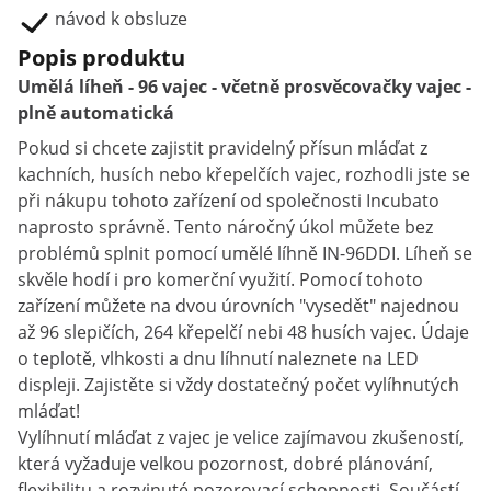
návod k obsluze
Popis produktu
Umělá líheň - 96 vajec - včetně prosvěcovačky vajec -
plně automatická
Pokud si chcete zajistit pravidelný přísun mláďat z
kachních, husích nebo křepelčích vajec, rozhodli jste se
při nákupu tohoto zařízení od společnosti Incubato
naprosto správně. Tento náročný úkol můžete bez
problémů splnit pomocí umělé líhně IN-96DDI. Líheň se
skvěle hodí i pro komerční využití. Pomocí tohoto
zařízení můžete na dvou úrovních "vysedět" najednou
až 96 slepičích, 264 křepelčí nebi 48 husích vajec. Údaje
o teplotě, vlhkosti a dnu líhnutí naleznete na LED
displeji. Zajistěte si vždy dostatečný počet vylíhnutých
mláďat!
Vylíhnutí mláďat z vajec je velice zajímavou zkušeností,
která vyžaduje velkou pozornost, dobré plánování,
flexibilitu a rozvinuté pozorovací schopnosti. Součástí