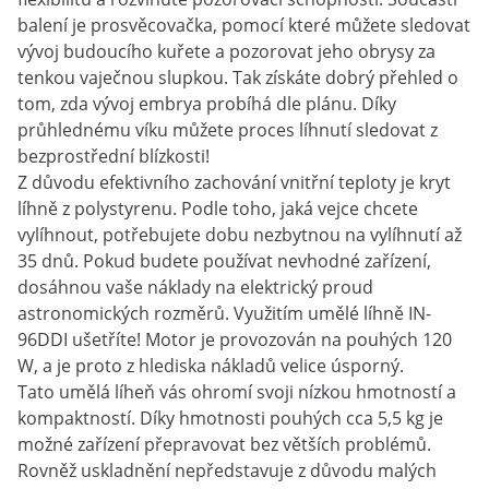
balení je prosvěcovačka, pomocí které můžete sledovat
vývoj budoucího kuřete a pozorovat jeho obrysy za
tenkou vaječnou slupkou. Tak získáte dobrý přehled o
tom, zda vývoj embrya probíhá dle plánu. Díky
průhlednému víku můžete proces líhnutí sledovat z
bezprostřední blízkosti!
Z důvodu efektivního zachování vnitřní teploty je kryt
líhně z polystyrenu. Podle toho, jaká vejce chcete
vylíhnout, potřebujete dobu nezbytnou na vylíhnutí až
35 dnů. Pokud budete používat nevhodné zařízení,
dosáhnou vaše náklady na elektrický proud
astronomických rozměrů. Využitím umělé líhně IN-
96DDI ušetříte! Motor je provozován na pouhých 120
W, a je proto z hlediska nákladů velice úsporný.
Tato umělá líheň vás ohromí svoji nízkou hmotností a
kompaktností. Díky hmotnosti pouhých cca 5,5 kg je
možné zařízení přepravovat bez větších problémů.
Rovněž uskladnění nepředstavuje z důvodu malých