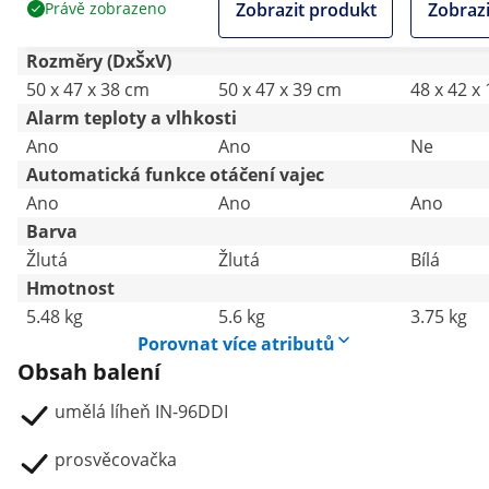
Právě zobrazeno
Zobrazit produkt
Zobrazi
provoz
Rozměry (DxŠxV)
50 x 47 x 38 cm
50 x 47 x 39 cm
48 x 42 x
Alarm teploty a vlhkosti
Ano
Ano
Ne
Automatická funkce otáčení vajec
Ano
Ano
Ano
Barva
Žlutá
Žlutá
Bílá
Hmotnost
5.48 kg
5.6 kg
3.75 kg
Porovnat více atributů
Obsah balení
umělá líheň IN-96DDI
prosvěcovačka