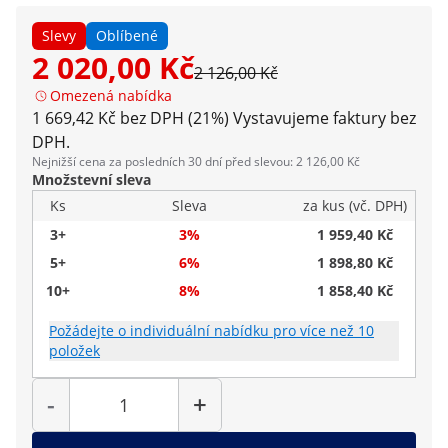
Slevy
Oblíbené
2 020,00 Kč
2 126,00 Kč
Omezená nabídka
1 669,42 Kč bez DPH (21%)
Vystavujeme faktury bez
DPH.
Nejnižší cena za posledních 30 dní před slevou: 2 126,00 Kč
Množstevní sleva
Ks
Sleva
za kus (vč. DPH)
3+
3%
1 959,40 Kč
5+
6%
1 898,80 Kč
10+
8%
1 858,40 Kč
Požádejte o individuální nabídku pro více než 10
položek
Počet
-
+