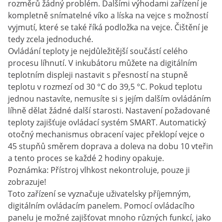
rozměrů žádný problém. Dalšími výhodami zařízení je
kompletně snímatelné víko a líska na vejce s možností
vyjmutí, které se také říká podložka na vejce. Čištění je
tedy zcela jednoduché.
Ovládání teploty je nejdůležitější součástí celého
procesu líhnutí. V inkubátoru můžete na digitálním
teplotním displeji nastavit s přesností na stupně
teplotu v rozmezí od 30 °C do 39,5 °C. Pokud teplotu
jednou nastavíte, nemusíte si s jejím dalším ovládáním
líhně dělat žádné další starosti. Nastavení požadované
teploty zajišťuje ovládací systém SMART. Automatický
otočný mechanismus obracení vajec překlopí vejce o
45 stupňů směrem doprava a doleva na dobu 10 vteřin
a tento proces se každé 2 hodiny opakuje.
Poznámka: Přístroj vlhkost nekontroluje, pouze ji
zobrazuje!
Toto zařízení se vyznačuje uživatelsky příjemným,
digitálním ovládacím panelem. Pomocí ovládacího
panelu je možné zajišťovat mnoho různých funkcí, jako