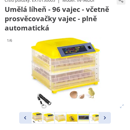
|
Číslo položky:
EX10130003
Model:
IN-96DDI
Umělá líheň - 96 vajec - včetně
prosvěcovačky vajec - plně
automatická
1/6