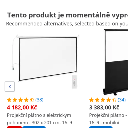
Tento produkt je momentálně vypr
Recommended alternatives, selected based on your
Psací stoly
Koše na odpadky
Šatní skříně pro zaměstnance
K
Pokladní zásuvky
Stojany na monitor
Doplňky do kanceláře
S
Výhodné slevy pro Vaši firmu
Začněte šetřit
Zákazníci, kteří si prohlédli tento produkt, si prohlédli také
Projekční plátno s elektrickým
Projekční plátno - 188,5 x 
pohonem - 302 x 201 cm- 16:
cm - 16: 9 - mobilní
9
4 182,00 Kč
3 383,00 Kč
(38)
(34)
4 182,00 Kč
3 383,00 Kč
/
expondo
/
Vybavení kanceláře
/
Projekční plát
Projekční plátno s elektrickým
Projekční plátno -
(2) recenzí
pohonem - 302 x 201 cm- 16: 9
16: 9 - mobilní