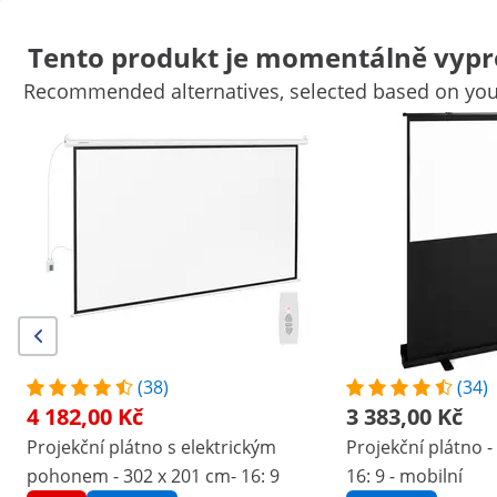
Tento produkt je momentálně vypr
Recommended alternatives, selected based on your
Psací stoly
Koše na odpadky
Šatní skříně pro zaměstnance
K
Pokladní zásuvky
Stojany na monitor
Doplňky do kanceláře
S
Výhodné slevy pro Vaši firmu
Začněte šetřit
Zákazníci, kteří si prohlédli tento produkt, si prohlédli také
Projekční plátno s elektrickým
Projekční plátno - 188,5 x 
pohonem - 302 x 201 cm- 16:
cm - 16: 9 - mobilní
9
4 182,00 Kč
3 383,00 Kč
(38)
(34)
4 182,00 Kč
3 383,00 Kč
/
expondo
/
Vybavení kanceláře
/
Projekční plát
Projekční plátno s elektrickým
Projekční plátno -
(6) recenzí
pohonem - 302 x 201 cm- 16: 9
16: 9 - mobilní