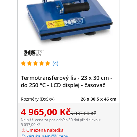
(4)
Termotransferový lis - 23 x 30 cm -
do 250 °C - LCD displej - časovač
Rozměry (DxŠxV)
26 x 30.5 x 46 cm
4 965,00 Kč
5 037,00 Kč
Nejnižší cena za posledních 30 dní před slevou:
5 037,00 Kč
Omezená nabídka
Záruka nejnižší ceny