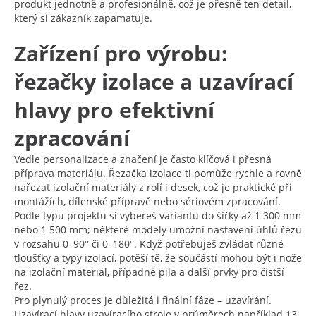
produkt jednotně a profesionálně, což je přesně ten detail,
který si zákazník zapamatuje.
Zařízení pro výrobu:
řezačky izolace a uzavírací
hlavy pro efektivní
zpracování
Vedle personalizace a značení je často klíčová i přesná
příprava materiálu. Řezačka izolace ti pomůže rychle a rovně
nařezat izolační materiály z rolí i desek, což je praktické při
montážích, dílenské přípravě nebo sériovém zpracování.
Podle typu projektu si vybereš variantu do šířky až 1 300 mm
nebo 1 500 mm; některé modely umožní nastavení úhlů řezu
v rozsahu 0–90° či 0–180°. Když potřebuješ zvládat různé
tloušťky a typy izolací, potěší tě, že součástí mohou být i nože
na izolační materiál, případně pila a další prvky pro čistší
řez.
Pro plynulý proces je důležitá i finální fáze – uzavírání.
Uzavírací hlavy uzavíracího stroje v průměrech například 13