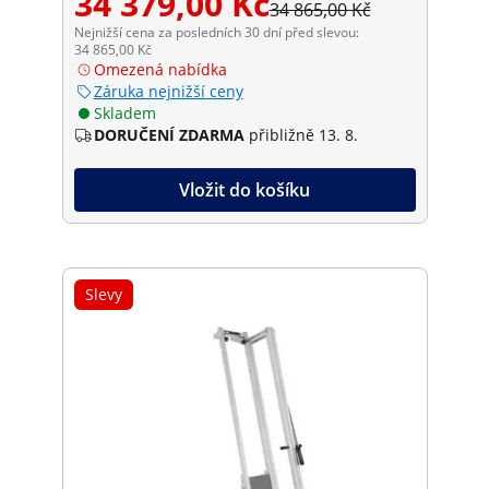
34 379,00 Kč
34 865,00 Kč
Nejnižší cena za posledních 30 dní před slevou:
34 865,00 Kč
Omezená nabídka
Záruka nejnižší ceny
Skladem
DORUČENÍ ZDARMA
přibližně 13. 8.
Vložit do košíku
Slevy