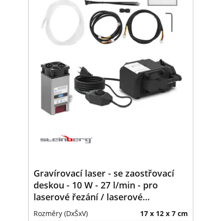
Gravírovací laser - se zaostřovací
deskou - 10 W - 27 l/min - pro
laserové řezání / laserové
gravírování
Rozměry (DxŠxV)
17 x 12 x 7 cm