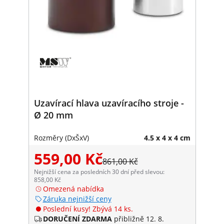
Uzavírací hlava uzavíracího stroje -
Ø 20 mm
Rozměry (DxŠxV)
4.5 x 4 x 4 cm
559,00 Kč
861,00 Kč
Nejnižší cena za posledních 30 dní před slevou:
858,00 Kč
Omezená nabídka
Záruka nejnižší ceny
Poslední kusy! Zbývá 14 ks.
DORUČENÍ ZDARMA
přibližně 12. 8.