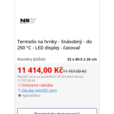
Termolis na hrnky - 5násobný - do
250 °C - LED displej - časovač
Rozměry (DxŠxV)
33 x 80.5 x 26 cm
11 414,00 Kč
11 767,00 Kč
Nejnižší cena za posledních 30 dní před slevou:
11 767,00 Kč
Omezená nabídka
Záruka nejnižší ceny
Vyprodáno
Zkontrolujte dostupnost