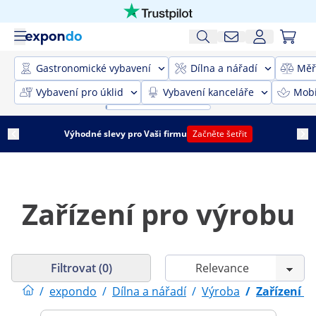
Gastronomické vybavení
Dílna a nářadí
Měř
Vybavení pro úklid
Vybavení kanceláře
Mobi
Výhodné slevy pro Vaši firmu
Začněte šetřit
Zařízení pro výrobu
Filtrovat (0)
/
expondo
/
Dílna a nářadí
/
Výroba
/
Zařízení p