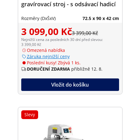
gravírovací stroj - s odsávací hadicí
Rozměry (DxŠxV)
72.5 x 90 x 42 cm
3 099,00 Kč
3 399,00 Kč
Nejnižší cena za posledních 30 dní před slevou:
3 399,00 Kč
Omezená nabídka
Záruka nejnižší ceny
Poslední kusy! Zbývá 1 ks.
DORUČENÍ ZDARMA
přibližně 12. 8.
Vložit do košíku
Slevy