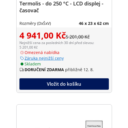
Termolis - do 250 °C - LCD displej -
časovač
Rozměry (DxŠxV)
46 x 23 x 62 cm
4 941,00 Kč
5 201,00 Kč
Nejnižší cena za posledních 30 dní před slevou:
5 201,00 Kč
Omezená nabídka
Záruka nejnižší ceny
Skladem
DORUČENÍ ZDARMA
přibližně 12. 8.
Vložit do košíku