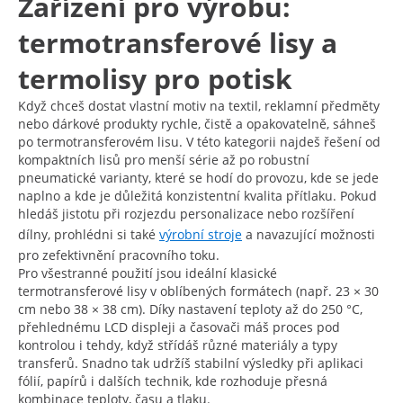
Zařízení pro výrobu:
termotransferové lisy a
termolisy pro potisk
Když chceš dostat vlastní motiv na textil, reklamní předměty
nebo dárkové produkty rychle, čistě a opakovatelně, sáhneš
po termotransferovém lisu. V této kategorii najdeš řešení od
kompaktních lisů pro menší série až po robustní
pneumatické varianty, které se hodí do provozu, kde se jede
naplno a kde je důležitá konzistentní kvalita přítlaku. Pokud
hledáš jistotu při rozjezdu personalizace nebo rozšíření
dílny, prohlédni si také
výrobní stroje
a navazující možnosti
pro zefektivnění pracovního toku.
Pro všestranné použití jsou ideální klasické
termotransferové lisy v oblíbených formátech (např. 23 × 30
cm nebo 38 × 38 cm). Díky nastavení teploty až do 250 °C,
přehlednému LCD displeji a časovači máš proces pod
kontrolou i tehdy, když střídáš různé materiály a typy
transferů. Snadno tak udržíš stabilní výsledky při aplikaci
fólií, papírů i dalších technik, kde rozhoduje přesná
kombinace teploty, času a tlaku.