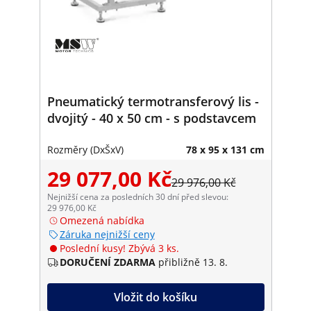
Pneumatický termotransferový lis -
dvojitý - 40 x 50 cm - s podstavcem
Rozměry (DxŠxV)
78 x 95 x 131 cm
29 077,00 Kč
29 976,00 Kč
Nejnižší cena za posledních 30 dní před slevou:
29 976,00 Kč
Omezená nabídka
Záruka nejnižší ceny
Poslední kusy! Zbývá 3 ks.
DORUČENÍ ZDARMA
přibližně 13. 8.
Vložit do košíku