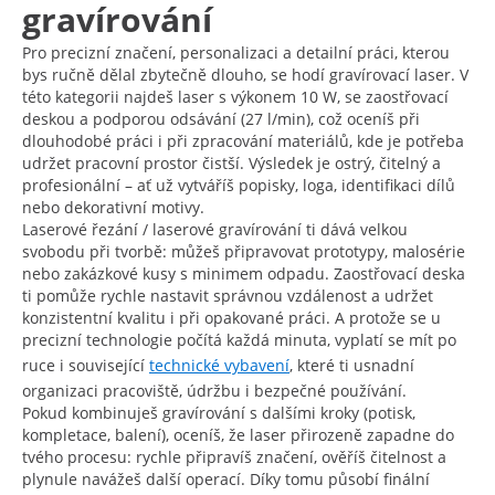
gravírování
Pro precizní značení, personalizaci a detailní práci, kterou
bys ručně dělal zbytečně dlouho, se hodí gravírovací laser. V
této kategorii najdeš laser s výkonem 10 W, se zaostřovací
deskou a podporou odsávání (27 l/min), což oceníš při
dlouhodobé práci i při zpracování materiálů, kde je potřeba
udržet pracovní prostor čistší. Výsledek je ostrý, čitelný a
profesionální – ať už vytváříš popisky, loga, identifikaci dílů
nebo dekorativní motivy.
Laserové řezání / laserové gravírování ti dává velkou
svobodu při tvorbě: můžeš připravovat prototypy, malosérie
nebo zakázkové kusy s minimem odpadu. Zaostřovací deska
ti pomůže rychle nastavit správnou vzdálenost a udržet
konzistentní kvalitu i při opakované práci. A protože se u
precizní technologie počítá každá minuta, vyplatí se mít po
ruce i související
technické vybavení
, které ti usnadní
organizaci pracoviště, údržbu i bezpečné používání.
Pokud kombinuješ gravírování s dalšími kroky (potisk,
kompletace, balení), oceníš, že laser přirozeně zapadne do
tvého procesu: rychle připravíš značení, ověříš čitelnost a
plynule navážeš další operací. Díky tomu působí finální