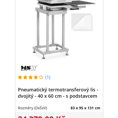
(1)
Pneumatický termotransferový lis -
dvojitý - 40 x 60 cm - s podstavcem
Rozměry (DxŠxV)
83 x 95 x 131 cm