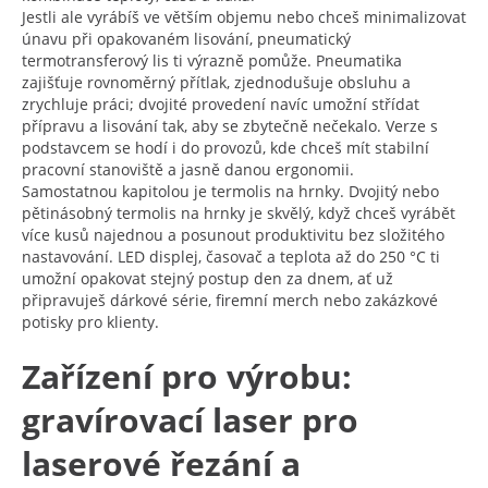
Jestli ale vyrábíš ve větším objemu nebo chceš minimalizovat
únavu při opakovaném lisování, pneumatický
termotransferový lis ti výrazně pomůže. Pneumatika
zajišťuje rovnoměrný přítlak, zjednodušuje obsluhu a
zrychluje práci; dvojité provedení navíc umožní střídat
přípravu a lisování tak, aby se zbytečně nečekalo. Verze s
podstavcem se hodí i do provozů, kde chceš mít stabilní
pracovní stanoviště a jasně danou ergonomii.
Samostatnou kapitolou je termolis na hrnky. Dvojitý nebo
pětinásobný termolis na hrnky je skvělý, když chceš vyrábět
více kusů najednou a posunout produktivitu bez složitého
nastavování. LED displej, časovač a teplota až do 250 °C ti
umožní opakovat stejný postup den za dnem, ať už
připravuješ dárkové série, firemní merch nebo zakázkové
potisky pro klienty.
Zařízení pro výrobu:
gravírovací laser pro
laserové řezání a