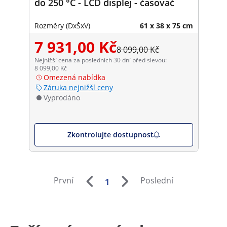
do 250 °C - LCD displej - časovač
Rozměry (DxŠxV)
61 x 38 x 75 cm
7 931,00 Kč
8 099,00 Kč
Nejnižší cena za posledních 30 dní před slevou:
8 099,00 Kč
Omezená nabídka
Záruka nejnižší ceny
Vyprodáno
Zkontrolujte dostupnost
První
Poslední
1