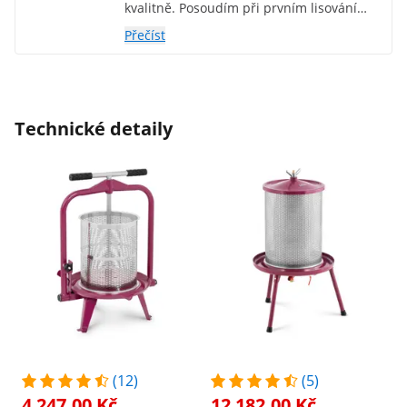
kvalitně. Posoudím při prvním lisování
ovoce.
Přečíst
Technické detaily
(12)
(5)
4 247,00 Kč
12 182,00 Kč