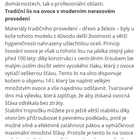
domácnostech, tak v profesionální oblasti.
Tradiční lis na ovoce v moderním nerezovém
provedení
Materiály tradičního provedení – dřevo a železo – byly u
koše tohoto modelu z důvodu delší životnosti a větší
hygieničnosti nahrazeny ušlechtilou ocelí. Princip
lisování ovoce je však u tohoto lisu na jablka stejný jako
před 100 lety: díky konstrukci s centrálním šroubem lze
malým úsilím docílit velmi vysokého tlaku, který z ovoce
vytlačí veškerou šťávu. Tento lis na víno disponuje
košem o objemu 14 l, který lze naplnit velkým
množstvím ovoce a vše najednou odšťavnit. Tvarované
dno má výlevku, která zajišťuje, že aby získaná ovocná
šťáva odtékala bez ztráty.
Stabilní trojnožku můžete pro ještě větší stabilitu díky
otvorům přišroubovat k pevnému podkladu, poté je
možné silně a efektivně zatáhnout pákou a vymáčknout
maximální množství šťávy. Protože je tento lis na ovoce