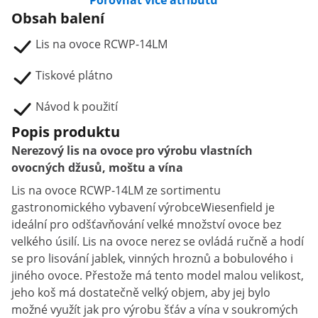
Porovnat více atributů
Obsah balení
Lis na ovoce RCWP-14LM
Tiskové plátno
Návod k použití
Popis produktu
Nerezový lis na ovoce pro výrobu vlastních
ovocných džusů, moštu a vína
Lis na ovoce RCWP-14LM ze sortimentu
gastronomického vybavení výrobceWiesenfield je
ideální pro odšťavňování velké množství ovoce bez
velkého úsilí. Lis na ovoce nerez se ovládá ručně a hodí
se pro lisování jablek, vinných hroznů a bobulového i
jiného ovoce. Přestože má tento model malou velikost,
jeho koš má dostatečně velký objem, aby jej bylo
možné využít jak pro výrobu šťáv a vína v soukromých