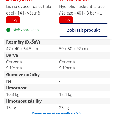
Lis na ovoce - ušlechtilá
Hydrolis - ušlechtilá ocel
ocel - 14 l - včetně 1
/ železo - 40 l - 3 bar -
hadříku na lisování -
obsahuje 5 textilních
Slevy
Slevy
Wiesenfield
vložek -Wiesenfield
Právě zobrazeno
Zobrazit produkt
Rozměry (DxŠxV)
47 x 40 x 64.5 cm
50 x 50 x 92 cm
Barva
Červená
Červená
Stříbrná
Stříbrná
Gumové nožičky
Ne
-
Hmotnost
10.3 kg
18.4 kg
Hmotnost zásilky
13 kg
23 kg