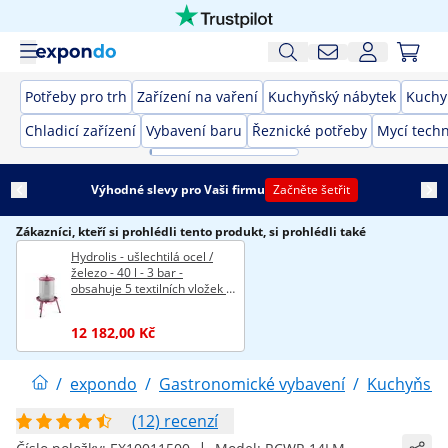
Potřeby pro trh
Zařízení na vaření
Kuchyňský nábytek
Kuchy
Chladicí zařízení
Vybavení baru
Řeznické potřeby
Mycí techn
Výhodné slevy pro Vaši firmu
Začněte šetřit
Zákazníci, kteří si prohlédli tento produkt, si prohlédli také
Hydrolis - ušlechtilá ocel /
železo - 40 l - 3 bar -
obsahuje 5 textilních vložek -
Wiesenfield
12 182,00 Kč
/
expondo
/
Gastronomické vybavení
/
Kuchyňské
(12) recenzí