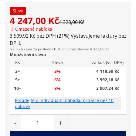
Slevy
4 247,00 Kč
4 323,00 Kč
Omezená nabídka
3 509,92 Kč bez DPH (21%)
Vystavujeme faktury bez
DPH.
Nejnižší cena za posledních 30 dní před slevou: 4 323,00 Kč
Množstevní sleva
Ks
Sleva
za kus (vč. DPH)
3+
3%
4 119,59 Kč
5+
6%
3 992,18 Kč
10+
8%
3 907,24 Kč
Požádejte o individuální nabídku pro více než 10
položek
Počet
-
+