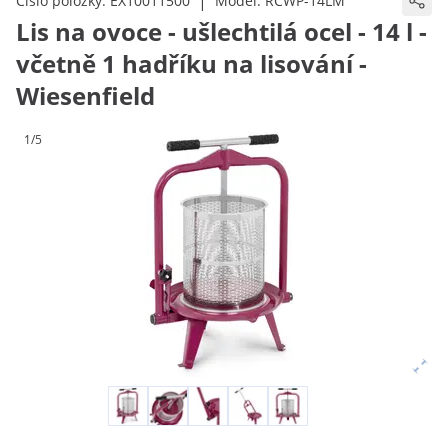
|
Číslo položky:
EX10011500
Model:
RCWP-14LM
Lis na ovoce - ušlechtilá ocel - 14 l -
včetně 1 hadříku na lisování -
Wiesenfield
1/5