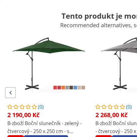
Tento produkt je m
Recommended alternatives, se
Zahradnické potřeby
Zahradní technika
Bazénové příslušenst
Zahradní dekorace
Zahradní domky a přístřešky
Zahradní ná
Výhodné slevy pro Vaši firmu
Začněte šetřit
/
expondo
/
Dům a zahrada
/
Zahradní nábytek
/
Žádné
Ohodnoťte tento produkt
jako první
recenze
Číslo položky:
Model:
|
EX10250113
UNI_UMBRELLA_SQ2030BO
(0)
(0)
Velký slunečník - vínový -
2 190,00 Kč
2 268,00 Kč
obdélníkový - 200 x 300 cm
B-zboží Boční slunečník - zelený -
B-zboží Boční slu
čtvercový - 250 x 250 cm - s
- čtvercový - 250 x
1/9