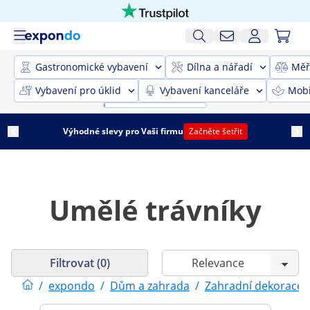
Gastronomické vybavení
Dílna a nářadí
Měř
Vybavení pro úklid
Vybavení kanceláře
Mobi
Výhodné slevy pro Vaši firmu
Začněte šetřit
Umělé trávníky
Filtrovat (0)
/
expondo
/
Dům a zahrada
/
Zahradní dekorace