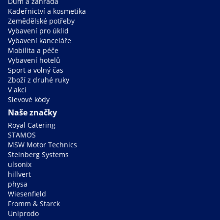
Dům a zahrada
Kadeřnictví a kosmetika
Zemědělské potřeby
Vybavení pro úklid
Vybavení kanceláře
Mobilita a péče
Vybavení hotelů
Sport a volný čas
Zboží z druhé ruky
V akci
Slevové kódy
Naše značky
Royal Catering
STAMOS
MSW Motor Technics
Steinberg Systems
ulsonix
hillvert
physa
Wiesenfield
Fromm & Starck
Uniprodo