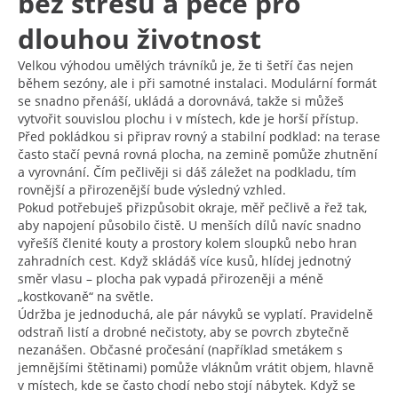
bez stresu a péče pro
dlouhou životnost
Velkou výhodou umělých trávníků je, že ti šetří čas nejen
během sezóny, ale i při samotné instalaci. Modulární formát
se snadno přenáší, ukládá a dorovnává, takže si můžeš
vytvořit souvislou plochu i v místech, kde je horší přístup.
Před pokládkou si připrav rovný a stabilní podklad: na terase
často stačí pevná rovná plocha, na zemině pomůže zhutnění
a vyrovnání. Čím pečlivěji si dáš záležet na podkladu, tím
rovnější a přirozenější bude výsledný vzhled.
Pokud potřebuješ přizpůsobit okraje, měř pečlivě a řež tak,
aby napojení působilo čistě. U menších dílů navíc snadno
vyřešíš členité kouty a prostory kolem sloupků nebo hran
zahradních cest. Když skládáš více kusů, hlídej jednotný
směr vlasu – plocha pak vypadá přirozeněji a méně
„kostkovaně“ na světle.
Údržba je jednoduchá, ale pár návyků se vyplatí. Pravidelně
odstraň listí a drobné nečistoty, aby se povrch zbytečně
nezanášen. Občasné pročesání (například smetákem s
jemnějšími štětinami) pomůže vláknům vrátit objem, hlavně
v místech, kde se často chodí nebo stojí nábytek. Když se