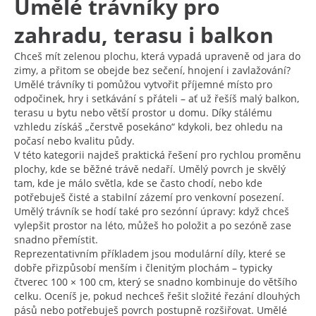
Umělé trávníky pro
zahradu, terasu i balkon
Chceš mít zelenou plochu, která vypadá upraveně od jara do
zimy, a přitom se obejde bez sečení, hnojení i zavlažování?
Umělé trávníky ti pomůžou vytvořit příjemné místo pro
odpočinek, hry i setkávání s přáteli – ať už řešíš malý balkon,
terasu u bytu nebo větší prostor u domu. Díky stálému
vzhledu získáš „čerstvě posekáno“ kdykoli, bez ohledu na
počasí nebo kvalitu půdy.
V této kategorii najdeš praktická řešení pro rychlou proměnu
plochy, kde se běžné trávě nedaří. Umělý povrch je skvělý
tam, kde je málo světla, kde se často chodí, nebo kde
potřebuješ čisté a stabilní zázemí pro venkovní posezení.
Umělý trávník se hodí také pro sezónní úpravy: když chceš
vylepšit prostor na léto, můžeš ho položit a po sezóně zase
snadno přemístit.
Reprezentativním příkladem jsou modulární díly, které se
dobře přizpůsobí menším i členitým plochám – typicky
čtverec 100 × 100 cm, který se snadno kombinuje do většího
celku. Oceníš je, pokud nechceš řešit složité řezání dlouhých
pásů nebo potřebuješ povrch postupně rozšiřovat. Umělé