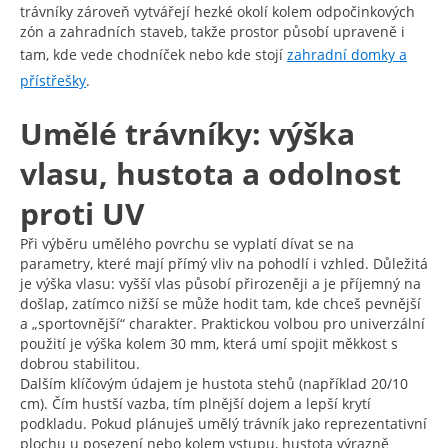
trávníky zároveň vytvářejí hezké okolí kolem odpočinkových
zón a zahradních staveb, takže prostor působí upraveně i
tam, kde vede chodníček nebo kde stojí
zahradní domky a
přístřešky
.
Umělé trávníky: výška
vlasu, hustota a odolnost
proti UV
Při výběru umělého povrchu se vyplatí dívat se na
parametry, které mají přímý vliv na pohodlí i vzhled. Důležitá
je výška vlasu: vyšší vlas působí přirozeněji a je příjemný na
došlap, zatímco nižší se může hodit tam, kde chceš pevnější
a „sportovnější“ charakter. Praktickou volbou pro univerzální
použití je výška kolem 30 mm, která umí spojit měkkost s
dobrou stabilitou.
Dalším klíčovým údajem je hustota stehů (například 20/10
cm). Čím hustší vazba, tím plnější dojem a lepší krytí
podkladu. Pokud plánuješ umělý trávník jako reprezentativní
plochu u posezení nebo kolem vstupu, hustota výrazně