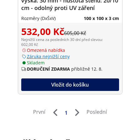
výška: 30 mm - hustota stehů: 20/10
cm - odolný proti UV záření
Rozměry (DxŠxV)
100 x 100 x 3 cm
532,00 Kč
605,00 Kč
Nejnižší cena za posledních 30 dní před slevou:
602,00 Kč
Omezená nabídka
Záruka nejnižší ceny
Skladem
DORUČENÍ ZDARMA
přibližně 12. 8.
Vložit do košíku
První
Poslední
1