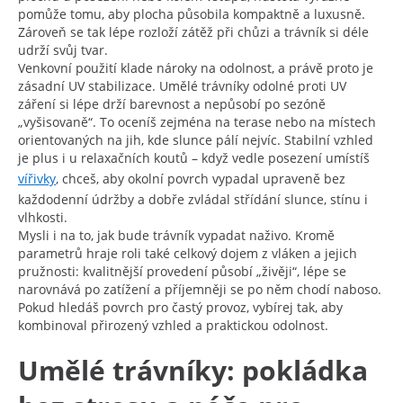
pomůže tomu, aby plocha působila kompaktně a luxusně.
Zároveň se tak lépe rozloží zátěž při chůzi a trávník si déle
udrží svůj tvar.
Venkovní použití klade nároky na odolnost, a právě proto je
zásadní UV stabilizace. Umělé trávníky odolné proti UV
záření si lépe drží barevnost a nepůsobí po sezóně
„vyšisovaně“. To oceníš zejména na terase nebo na místech
orientovaných na jih, kde slunce pálí nejvíc. Stabilní vzhled
je plus i u relaxačních koutů – když vedle posezení umístíš
vířivky
, chceš, aby okolní povrch vypadal upraveně bez
každodenní údržby a dobře zvládal střídání slunce, stínu i
vlhkosti.
Mysli i na to, jak bude trávník vypadat naživo. Kromě
parametrů hraje roli také celkový dojem z vláken a jejich
pružnosti: kvalitnější provedení působí „živěji“, lépe se
narovnává po zatížení a příjemněji se po něm chodí naboso.
Pokud hledáš povrch pro častý provoz, vybírej tak, aby
kombinoval přirozený vzhled a praktickou odolnost.
Umělé trávníky: pokládka