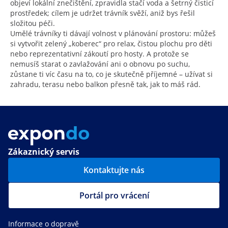
objeví lokální znečištění, zpravidla stačí voda a šetrný čisticí
prostředek; cílem je udržet trávník svěží, aniž bys řešil
složitou péči.
Umělé trávníky ti dávají volnost v plánování prostoru: můžeš
si vytvořit zelený „koberec“ pro relax, čistou plochu pro děti
nebo reprezentativní zákoutí pro hosty. A protože se
nemusíš starat o zavlažování ani o obnovu po suchu,
zůstane ti víc času na to, co je skutečně příjemné – užívat si
zahradu, terasu nebo balkon přesně tak, jak to máš rád.
Zákaznický servis
Kontaktujte nás
Portál pro vrácení
Informace o dopravě