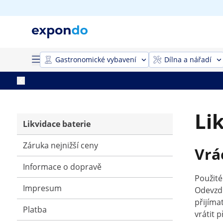
Gastronomické vybavení
Dílna a nářadí
Li
Likvidace baterie
Záruka nejnižší ceny
Vrá
Informace o dopravě
Použité
Impresum
Odevzde
přijíma
Platba
vrátit 