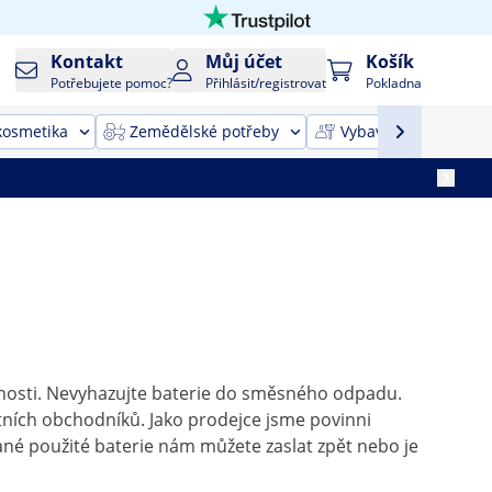
Kontakt
Můj účet
Košík
Potřebujete pomoc?
Přihlásit/registrovat
Pokladna
kosmetika
Zemědělské potřeby
Vybavení pro úklid
innosti. Nevyhazujte baterie do směsného odpadu.
ních obchodníků. Jako prodejce jsme povinni
ané použité baterie nám můžete zaslat zpět nebo je