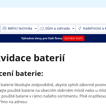
Měřící technika
Dům a zahrada
Kadeřnictví a 
Výhodné slevy pro Vaši firmu
Začněte šetřit
kvidace baterií
cení baterie:
 baterie likvidujte zodpovědně, abyste splnili zákonné pov
jte použité baterie na obecním sběrném místě nebo u míst
t použité baterie v rámci našeho sortimentu. Plně orazítkov
přímo na adresu: