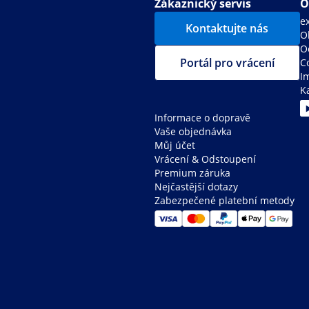
Zákaznický servis
O
e
Kontaktujte nás
O
O
Portál pro vrácení
C
I
K
Informace o dopravě
Vaše objednávka
Můj účet
Vrácení & Odstoupení
Premium záruka
Nejčastější dotazy
Zabezpečené platební metody