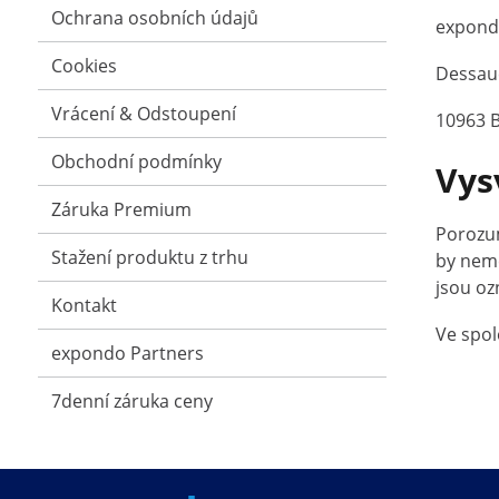
Ochrana osobních údajů
expon
Cookies
Dessaue
Vrácení & Odstoupení
10963 B
Obchodní podmínky
Vys
Záruka Premium
Porozum
Stažení produktu z trhu
by nemě
jsou oz
Kontakt
Ve spol
expondo Partners
7denní záruka ceny