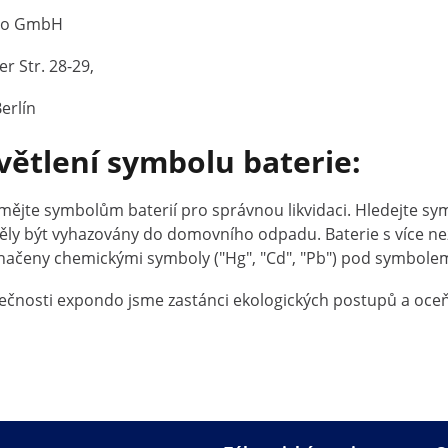
do GmbH
r Str. 28-29,
erlín
větlení symbolu baterie:
ějte symbolům baterií pro správnou likvidaci. Hledejte sym
ly být vyhazovány do domovního odpadu. Baterie s více než
načeny chemickými symboly ("Hg", "Cd", "Pb") pod symbole
ečnosti expondo jsme zastánci ekologických postupů a oceňuj