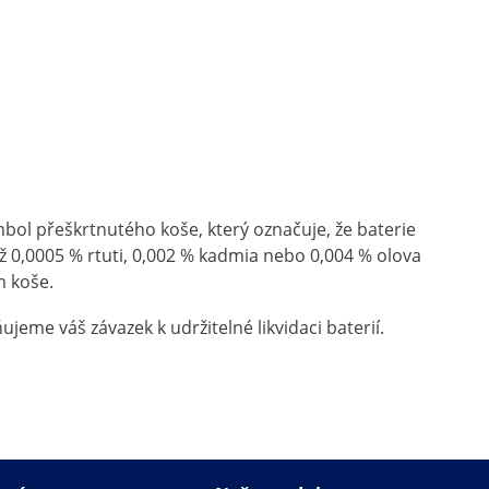
bol přeškrtnutého koše, který označuje, že baterie
 0,0005 % rtuti, 0,002 % kadmia nebo 0,004 % olova
m koše.
eme váš závazek k udržitelné likvidaci baterií.