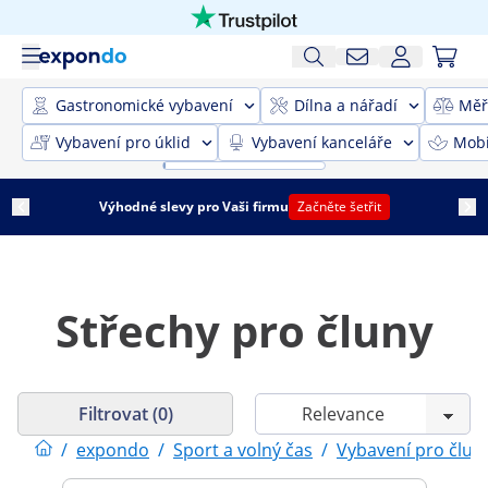
Gastronomické vybavení
Dílna a nářadí
Měř
Vybavení pro úklid
Vybavení kanceláře
Mobi
Výhodné slevy pro Vaši firmu
Začněte šetřit
Střechy pro čluny
Filtrovat (0)
/
expondo
/
Sport a volný čas
/
Vybavení pro člun