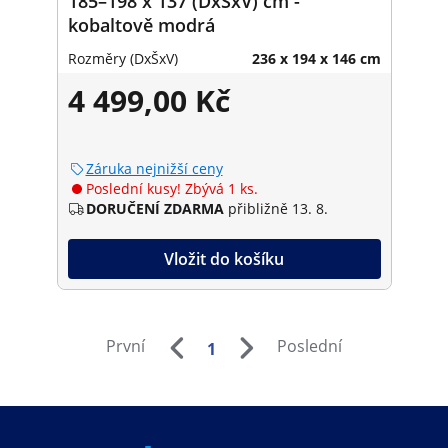
185–198 x 137 (DxŠxV) cm -
kobaltově modrá
Rozměry (DxŠxV)
236 x 194 x 146 cm
4 499,00 Kč
Záruka nejnižší ceny
Poslední kusy! Zbývá 1 ks.
DORUČENÍ ZDARMA
přibližně 13. 8.
Vložit do košíku
První
Poslední
1