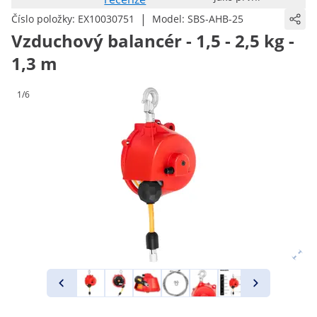
|
Číslo položky:
EX10030751
Model:
SBS-AHB-25
Vzduchový balancér - 1,5 - 2,5 kg -
1,3 m
1/6