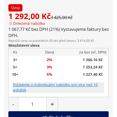
Slevy
1 292,00 Kč
3 425,00 Kč
Omezená nabídka
1 067,77 Kč bez DPH (21%)
Vystavujeme faktury bez
DPH.
Nejnižší cena za posledních 30 dní před slevou: 3 414,00 Kč
Množstevní sleva
Ks
Sleva
za kus (vč. DPH)
3+
2%
1 266,16 Kč
5+
3%
1 253,24 Kč
10+
5%
1 227,40 Kč
Požádejte o individuální nabídku pro více než 10
položek
Počet
-
+