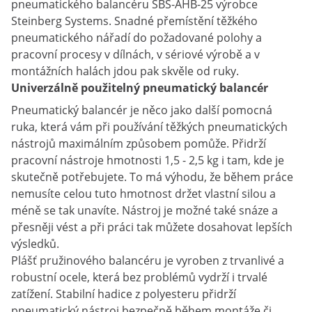
pneumatického balancéru SBS-AHB-25 výrobce
Steinberg Systems. Snadné přemístění těžkého
pneumatického nářadí do požadované polohy a
pracovní procesy v dílnách, v sériové výrobě a v
montážních halách jdou pak skvěle od ruky.
Univerzálně použitelný pneumatický balancér
Pneumatický balancér je něco jako další pomocná
ruka, která vám při používání těžkých pneumatických
nástrojů maximálním způsobem pomůže. Přidrží
pracovní nástroje hmotnosti 1,5 - 2,5 kg i tam, kde je
skutečně potřebujete. To má výhodu, že během práce
nemusíte celou tuto hmotnost držet vlastní silou a
méně se tak unavíte. Nástroj je možné také snáze a
přesněji vést a při práci tak můžete dosahovat lepších
výsledků.
Plášť pružinového balancéru je vyroben z trvanlivé a
robustní ocele, která bez problémů vydrží i trvalé
zatížení. Stabilní hadice z polyesteru přidrží
pneumatický nástroj bezpečně během montáže či