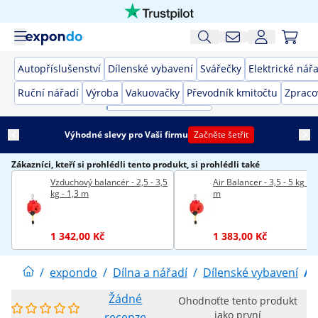
Autopříslušenství
Dílenské vybavení
Svářečky
Elektrické nář
Ruční nářadí
Výroba
Vakuovačky
Převodník kmitočtu
Zpraco
Výhodné slevy pro Vaši firmu
Začněte šetřit
Zákazníci, kteří si prohlédli tento produkt, si prohlédli také
Vzduchový balancér - 2,5 - 3,5
Air Balancer - 3,5 - 5 kg - 1
kg - 1,3 m
m
1 342,00 Kč
1 383,00 Kč
/
expondo
/
Dílna a nářadí
/
Dílenské vybavení
/
Žádné
Ohodnoťte tento produkt
jako první
recenze