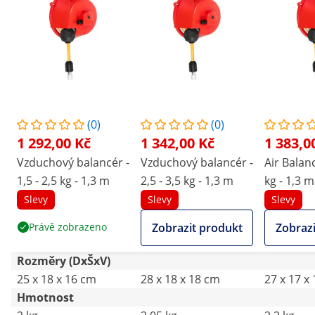
(0)
(0)
1 292,00 Kč
1 342,00 Kč
1 383,0
Vzduchový balancér -
Vzduchový balancér -
Air Balanc
1,5 - 2,5 kg - 1,3 m
2,5 - 3,5 kg - 1,3 m
kg - 1,3 m
Slevy
Slevy
Slevy
Právě zobrazeno
Zobrazit produkt
Zobrazi
Rozměry (DxŠxV)
25 x 18 x 16 cm
28 x 18 x 18 cm
27 x 17 x
Hmotnost