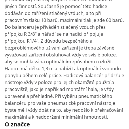
jiných činností. Současně je pomocí této hadice
dodáván do zařízení stlačený vzduch, a to při
pracovním tlaku 10 barů, maximální tlak je zde 60 barů.
Do balancéru je přiváděn stlačený vzduch přes
přípojku R 3/8" a nářadí se na hadici připojuje
přípojkou R1/4". Z důvodu bezpečného a
bezproblémového užívání zařízení je třeba závěsné
vyvažovací zařízení obsluhovat vždy ve svislé poloze,
aby se mohla váha optimálním způsobem rozložit.
Hadice má délku 1,3 m a nabízí tak optimální svobodu
pohybu během celé práce. Hadicový balancér přidržuje
nástroje vždy v poloze pro jejich okamžité použití a
pracoviště, jako je například montážní hala, je vždy
upravené a přehledné. Při výběru pneumatického
balancéru pro vaše pneumatické pracovní nástroje
byste měli vždy dbát na to, aby nedošlo k překračování
maximální a k nedodržení minimální hmotnosti.
O značce