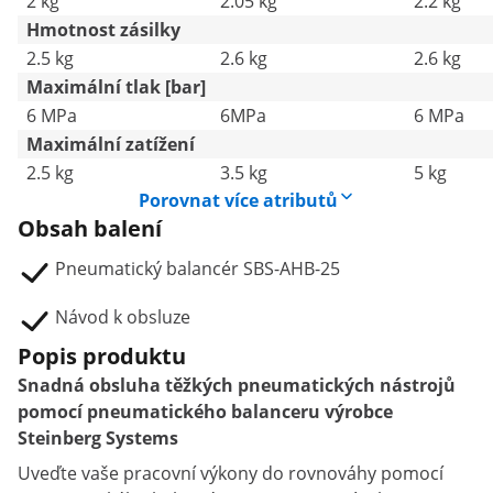
2 kg
2.05 kg
2.2 kg
Hmotnost zásilky
2.5 kg
2.6 kg
2.6 kg
Maximální tlak [bar]
6 MPa
6MPa
6 MPa
Maximální zatížení
2.5 kg
3.5 kg
5 kg
Porovnat více atributů
Obsah balení
Pneumatický balancér SBS-AHB-25
Návod k obsluze
Popis produktu
Snadná obsluha těžkých pneumatických nástrojů
pomocí pneumatického balanceru výrobce
Steinberg Systems
Uveďte vaše pracovní výkony do rovnováhy pomocí