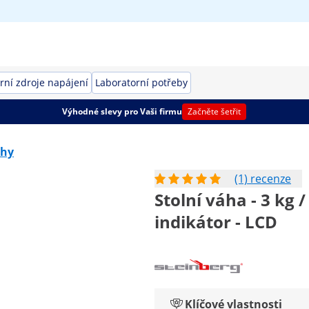
rní zdroje napájení
Laboratorní potřeby
Výhodné slevy pro Vaši firmu
Začněte šetřit
áhy
(1) recenze
Stolní váha - 3 kg 
indikátor - LCD
Klíčové vlastnosti