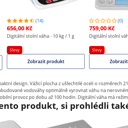
ým sloupem
eré si snadno přečtete na LCD displeji na přední straně.
 hodnoty jako minimum nebo maximum. Váha je určena pro
(14)
(0)
ovení přesné hmotnosti přísad, poštovních listin, šroubků a
656,00 Kč
759,00 Kč
Digitální stolní váha - 10 kg / 1 g
Digitální stolní váh
ysokou výdrží
nosti vybavena kvalitním LCD displejem. Díky podsvícení zaj
Slevy
Slevy
 Navíc lze pro vážení nastavit minimální a maximální hodnoty, 
Zobrazit produkt
Zobrazit
přetížením váhy.
ky vážení si můžete vybrat mezi funkcemi počítání, součtu, 
mpaktní design. Vážicí plocha z ušlechtilé oceli o rozměrec
i zabudované vodováhy optimálně vyrovnat váhu na nerovném
ní provoz po dobu až 100 hodin. Digitální váha má režim ús
tento produkt, si prohlédli tak