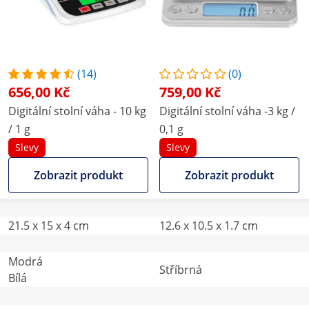
(14)
(0)
656,00 Kč
759,00 Kč
Digitální stolní váha - 10 kg
Digitální stolní váha -3 kg /
/ 1 g
0,1 g
Slevy
Slevy
Zobrazit produkt
Zobrazit produkt
21.5 x 15 x 4 cm
12.6 x 10.5 x 1.7 cm
Modrá
Stříbrná
Bílá