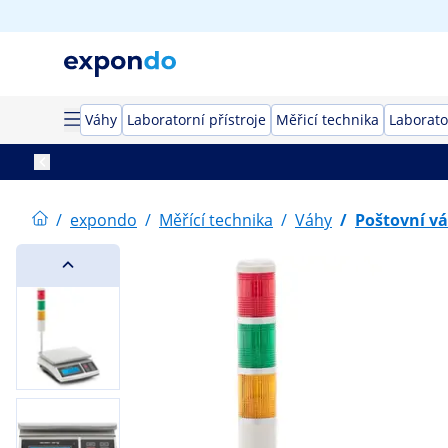
Váhy
Laboratorní přístroje
Měřicí technika
Laborato
/
expondo
/
Měřící technika
/
Váhy
/
Poštovní v