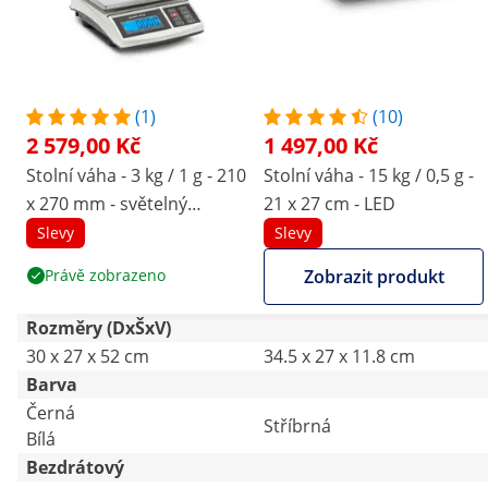
(1)
(10)
2 579,00 Kč
1 497,00 Kč
Stolní váha - 3 kg / 1 g - 210
Stolní váha - 15 kg / 0,5 g -
x 270 mm - světelný
21 x 27 cm - LED
indikátor - LCD
Slevy
Slevy
Právě zobrazeno
Zobrazit produkt
Rozměry (DxŠxV)
30 x 27 x 52 cm
34.5 x 27 x 11.8 cm
Barva
Černá
Stříbrná
Bílá
Bezdrátový