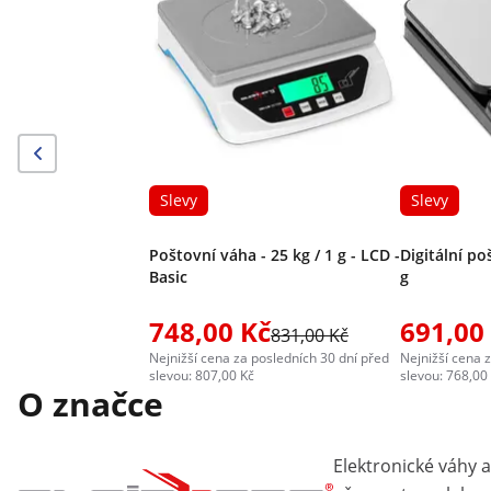
Slevy
Slevy
Poštovní váha - 25 kg / 1 g - LCD -
Digitální po
Basic
g
748,00 Kč
691,00
831,00 Kč
Nejnižší cena za posledních 30 dní před
Nejnižší cena 
slevou: 807,00 Kč
slevou: 768,00
O značce
Elektronické váhy a 