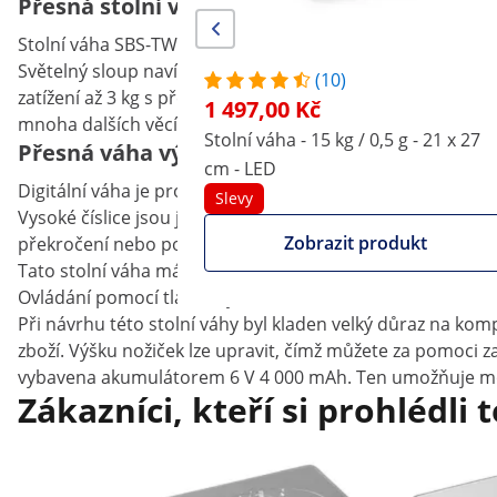
Přesná stolní váha s tříbarevným světeln
Stolní váha SBS-TW-3C zaručuje přesné výsledky vážení, kt
Světelný sloup navíc zobrazuje ve třech barvách mezní
(10)
zatížení až 3 kg s přesností 1 g. Ideálně se hodí pro stan
1 497,00 Kč
mnoha dalších věcí.
Stolní váha - 15 kg / 0,5 g - 21 x 27
Přesná váha výrobce Steinberg Systems s v
cm - LED
Digitální váha je pro rychlé a jednoznačné stanovení hmot
Slevy
Vysoké číslice jsou jasně viditelné i z nepříznivého úhlu.
Zobrazit produkt
překročení nebo podkročení. Symbol alarmu varuje před 
Tato stolní váha má různé, praktické funkce. Kromě jednot
Ovládání pomocí tlačítek je velmi snadné.
Při návrhu této stolní váhy byl kladen velký důraz na ko
zboží. Výšku nožiček lze upravit, čímž můžete za pomoc
vybavena akumulátorem 6 V 4 000 mAh. Ten umožňuje mobil
Zákazníci, kteří si prohlédli 