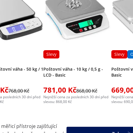
Slevy
Slevy
O
štovní váha - 50 kg / 1
Poštovní váha - 10 kg / 0,5 g -
Poštovní vá
LCD - Basic
Basic
 Kč
781,00 Kč
669,0
768,00 Kč
868,00 Kč
za posledních 30 dní před
Nejnižší cena za posledních 30 dní před
Nejnižší cena
 Kč
slevou: 868,00 Kč
slevou: 690,
měřicí přístroje zajišťující