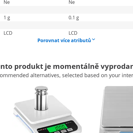
Ne
Ne
1 g
0.1 g
LCD
LCD
Porovnat více atributů
nto produkt je momentálně vyproda
ommended alternatives, selected based on your inter