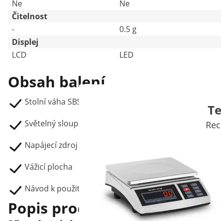
Ne
Ne
Čitelnost
-
0.5 g
Displej
LCD
LED
Obsah balení
Stolní váha SBS-TW-30CA
Te
Světelný sloup
Rec
Napájecí zdroj
Vážicí plocha
Návod k použití
Popis produktu