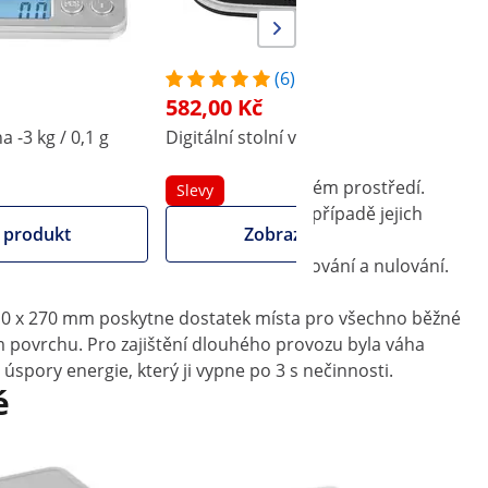
(6)
582,00 Kč
a -3 kg / 0,1 g
Digitální stolní váha - 500 g/0, 1 g
D
1
išťuje displej pohodlnou práci i v tmavém prostředí.
Slevy
které jasně zobrazuje světelný sloup v případě jejich
 produkt
Zobrazit produkt
kalibrace, procentuálního výpočtu, tárování a nulování.
h 210 x 270 mm poskytne dostatek místa pro všechno běžné
 povrchu. Pro zajištění dlouhého provozu byla váha
pory energie, který ji vypne po 3 s nečinnosti.
é