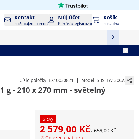
Kontakt
Můj účet
Košík
Potřebujete pomoc?
Přihlásit/registrovat
Pokladna
|
Číslo položky:
EX10030821
Model:
SBS-TW-30CA
/ 1 g - 210 x 270 mm - světelný
Slevy
2 579,00 Kč
2 659,00 Kč
Omezená nabídka