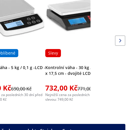
blíbené
Slevy
ha - 5 kg / 0,1 g -LCD -
Kontrolní váha - 30 kg / 1 g - 21,5
x 17,5 cm - dvojité LCD
0 Kč
732,00 Kč
690,00 Kč
771,00 Kč
 za posledních 30 dní před
Nejnižší cena za posledních 30 dní před
00 Kč
slevou: 749,00 Kč