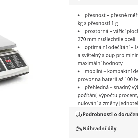
přesnost – přesné měř
kg s přesností 1 g
prostorná – vážicí ploc
270 mm z ušlechtilé oceli
optimální odečítání – L
a světelný sloup pro mini
maximální hodnoty
mobilní – kompaktní de
provoz na baterii až 100 
přehledná – snadný vý
počítání, výpočtu procent,
nulování a změny jednote
Podrobnosti o doručen
Náhradní díly