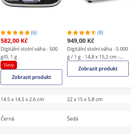
(6)
(8)
582,00 Kč
949,00 Kč
Digitální stolní váha - 500
Digitální stolní váha - 5 000
g/0, 1 g
g / 1 g - 14,8 x 15,2 cm -
LCD
Slevy
Zobrazit produkt
Zobrazit produkt
14.5 x 14.5 x 2.6 cm
22 x 15 x 5.8 cm
Černá
Šedá