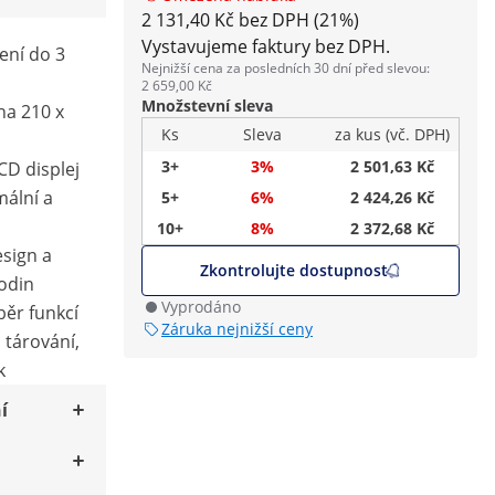
2 131,40 Kč bez DPH (21%)
Vystavujeme faktury bez DPH.
ení do 3
Nejnižší cena za posledních 30 dní před slevou:
2 659,00 Kč
Množstevní sleva
ha 210 x
Ks
Sleva
za kus (vč. DPH)
3+
3%
2 501,63 Kč
CD displej
mální a
5+
6%
2 424,26 Kč
10+
8%
2 372,68 Kč
sign a
Zkontrolujte dostupnost
hodin
Vyprodáno
běr funkcí
Záruka nejnižší ceny
 tárování,
k
í