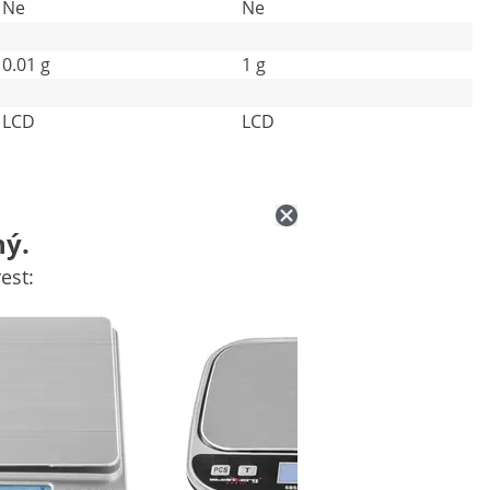
Ne
Ne
0.01 g
1 g
LCD
LCD
ný.
est: