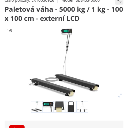
|
Číslo položky:
EX10030926
Model:
SBS-BS-5000
Paletová váha - 5000 kg / 1 kg - 100
x 100 cm - externí LCD
1/5