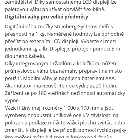
zemědělství. Díky samostatnému LCD displeji lze
paletovou váhu používat obzvlášť flexibilně.
Digitální váhy pro velké předměty
Digitální váha značky Steinberg Systems měří s
přesností na 1 kg. Naměřené hodnoty lze pohodlně
přečíst na externím LCD displeji. Vyberte si mezi
jednotkami kg a lb. Displej je připojen pomocí 5 m
dlouhého kabelu.
Díky integrovaným držadlům a kolečkům můžete
průmyslovou váhu bez námahy přepravit na místo
použití. Mobilní váhy je napájena bateriemi AAA.
Akumulátor má neuvěřitelnou výdrž až 20 hodin.
Zařízení se po 180 vteřinách nečinnosti automaticky
vypne.
Vážící ližiny mají rozměry 1 000 x 100 mm a jsou
vyrobeny z robustní uhlíkové oceli. V závislosti na
poloze na podlaze můžete vážicí plochu zvětšit nebo
zmenšit. K displeji je lze připojit pomocí rychlospojky.
Pro měření máte k dispozici funkce podržení a