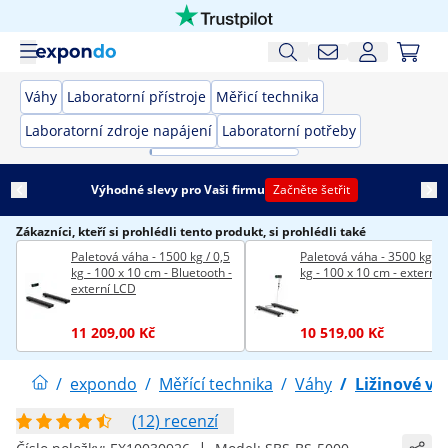
Váhy
Laboratorní přístroje
Měřicí technika
Laboratorní zdroje napájení
Laboratorní potřeby
Výhodné slevy pro Vaši firmu
Začněte šetřit
Zákazníci, kteří si prohlédli tento produkt, si prohlédli také
Paletová váha - 1500 kg / 0,5
Paletová váha - 3500 kg / 
kg - 100 x 10 cm - Bluetooth -
kg - 100 x 10 cm - externí
externí LCD
11 209,00 Kč
10 519,00 Kč
/
expondo
/
Měřící technika
/
Váhy
/
Ližinové vá
(12) recenzí