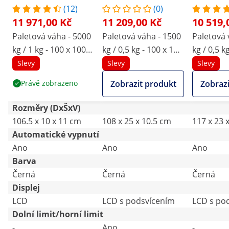
(12)
(0)
11 971,00 Kč
11 209,00 Kč
10 519,
Paletová váha - 5000
Paletová váha - 1500
Paletová 
kg / 1 kg - 100 x 100
kg / 0,5 kg - 100 x 10
kg / 0,5 k
cm - externí LCD
cm - Bluetooth -
cm - exte
Slevy
Slevy
Slevy
externí LCD
Právě zobrazeno
Zobrazit produkt
Zobrazi
Rozměry (DxŠxV)
106.5 x 10 x 11 cm
108 x 25 x 10.5 cm
117 x 23 
Automatické vypnutí
Ano
Ano
Ano
Barva
Černá
Černá
Černá
Displej
LCD
LCD s podsvícením
LCD s po
Dolní limit/horní limit
-
Ano
-