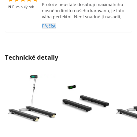
Protože neustále dosahuji maximálního
N.E.
minulý rok
nosného limitu našeho karavanu, je tato
váha perfektní. Není snadné ji nasadit,
protože se pohybují nohy. Dal jsem obě
Přečíst
části dohromady a funguje to skvěle!
Měření jsou přesná, takže se váha snadno
používá. Dodání bylo rychlé.
Technické detaily