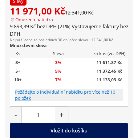
Slevy
11 971,00 Kč
12 341,00 Kč
Omezená nabídka
9 893,39 Kč bez DPH (21%)
Vystavujeme faktury bez
DPH.
Nejnižší cena za posledních 30 dní před slevou: 12 341,00 Kč
Množstevní sleva
Ks
Sleva
za kus (vč. DPH)
3+
3%
11 611,87 Kč
5+
5%
11 372,45 Kč
10+
7%
11 133,03 Kč
Požádejte o individuální nabídku pro více než 10
položek
Počet
-
+
Vložit do košíku