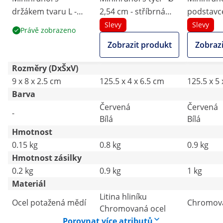
držákem tvaru L -
2,54 cm - stříbrná
podstavce
měděná vrstva
vrstva
cm - stří
Slevy
Slevy
Právě zobrazeno
Zobrazit produkt
Zobrazi
Rozměry (DxŠxV)
9 x 8 x 2.5 cm
125.5 x 4 x 6.5 cm
125.5 x 5
Barva
Červená
Červená
-
Bílá
Bílá
Hmotnost
0.15 kg
0.8 kg
0.9 kg
Hmotnost zásilky
0.2 kg
0.9 kg
1 kg
Materiál
Litina hliníku
Ocel potažená mědí
Chromova
Chromovaná ocel
Porovnat více atributů