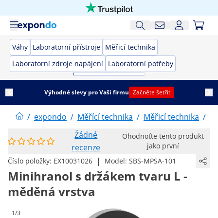
Váhy
Laboratorní přístroje
Měřicí technika
Laboratorní zdroje napájení
Laboratorní potřeby
Výhodné slevy pro Vaši firmu
Začněte šetřit
/
expondo
/
Měřící technika
/
Měřicí technika
/
Mě
Žádné
Ohodnoťte tento produkt
jako první
recenze
|
Číslo položky:
EX10031026
Model:
SBS-MPSA-101
Minihranol s držákem tvaru L -
měděná vrstva
1/3