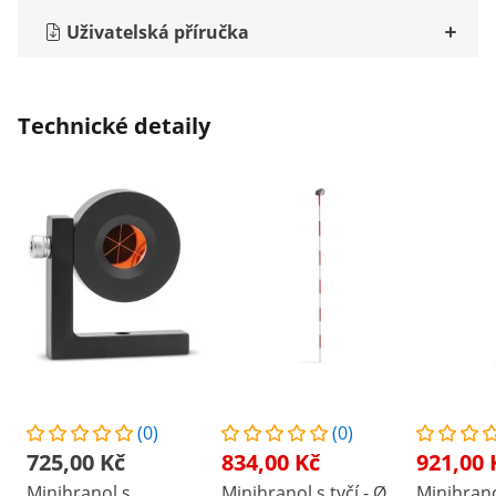
Uživatelská příručka
Technické detaily
(0)
(0)
725,00 Kč
834,00 Kč
921,00 
Minihranol s
Minihranol s tyčí - Ø
Minihrano